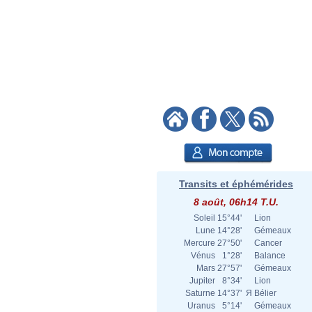
Transits et éphémérides
8 août, 06h14 T.U.
Soleil
15°44'
Lion
Lune
14°28'
Gémeaux
Mercure
27°50'
Cancer
Vénus
1°28'
Balance
Mars
27°57'
Gémeaux
Jupiter
8°34'
Lion
Saturne
14°37'
Я
Bélier
Uranus
5°14'
Gémeaux