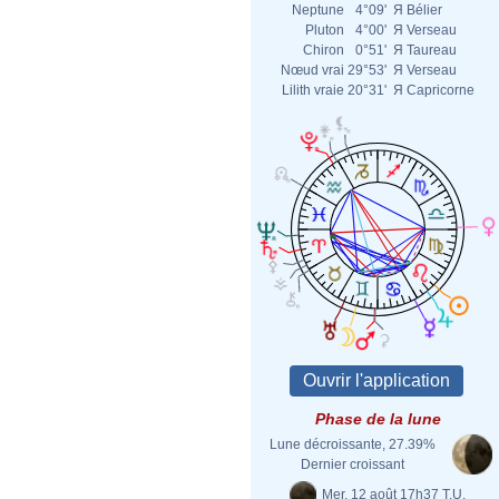
Neptune
4°09'
Я
Bélier
Pluton
4°00'
Я
Verseau
Chiron
0°51'
Я
Taureau
Nœud vrai
29°53'
Я
Verseau
Lilith vraie
20°31'
Я
Capricorne
Phase de la lune
Lune décroissante, 27.39%
Dernier croissant
Mer. 12 août 17h37 T.U.