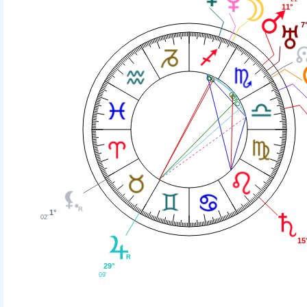
11°
7
1°
02'
15
29°
09'