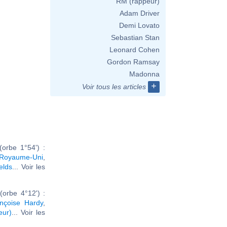
RM (rappeur)
Adam Driver
Demi Lovato
Sebastian Stan
Leonard Cohen
Gordon Ramsay
Madonna
+
Voir tous les articles
orbe 1°54') :
 Royaume-Uni
,
elds
... Voir les
orbe 4°12') :
nçoise Hardy
,
eur)
... Voir les