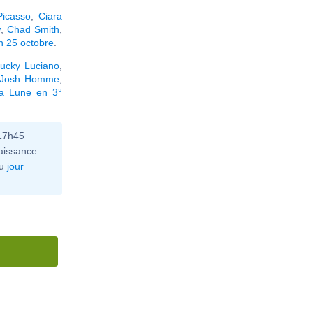
Picasso
,
Ciara
w
,
Chad Smith
,
n 25 octobre
.
ucky Luciano
,
Josh Homme
,
la Lune en 3°
 17h45
aissance
u
jour