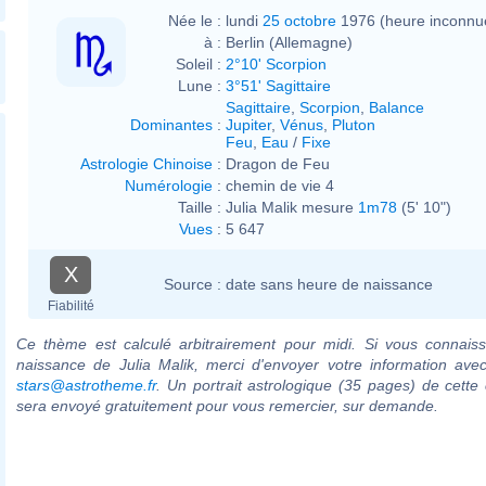
Née le :
lundi
25 octobre
1976 (heure inconnu
à :
Berlin (Allemagne)
Soleil :
2°10' Scorpion
Lune :
3°51' Sagittaire
Sagittaire
,
Scorpion
,
Balance
Dominantes
:
Jupiter
,
Vénus
,
Pluton
Feu
,
Eau
/
Fixe
Astrologie Chinoise
:
Dragon de Feu
Numérologie
:
chemin de vie 4
Taille :
Julia Malik mesure
1m78
(5' 10")
Vues
:
5 647
X
Source :
date sans heure de naissance
Fiabilité
Ce thème est calculé arbitrairement pour midi. Si vous connaiss
naissance de Julia Malik, merci d'envoyer votre information ave
stars@astrotheme.fr
. Un portrait astrologique (35 pages) de cette 
sera envoyé gratuitement pour vous remercier, sur demande.