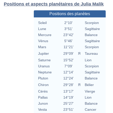
Positions et aspects planétaires de Julia Malik
Positions des planètes
Soleil
2°10'
Scorpion
Lune
3°51'
Sagittaire
Mercure
23°42'
Balance
Vénus
5°46'
Sagittaire
Mars
11°21'
Scorpion
Jupiter
29°09'
Я
Taureau
Saturne
15°52'
Lion
Uranus
7°09'
Scorpion
Neptune
12°14'
Sagittaire
Pluton
12°24'
Balance
Chiron
29°28'
Я
Bélier
Cérès
13°17'
Vierge
Pallas
14°19'
Lion
Junon
25°27'
Balance
Vesta
23°51'
Cancer