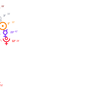
09'
°
33'
3°
10'
2°
42'
23°
12°
24'
°
52'