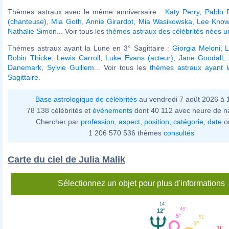
Thèmes astraux avec le même anniversaire :
Katy Perry
,
Pablo 
(chanteuse)
,
Mia Goth
,
Annie Girardot
,
Mia Wasikowska
,
Lee Kno
Nathalie Simon
... Voir tous les
thèmes astraux des célébrités nées u
Thèmes astraux ayant la Lune en 3° Sagittaire :
Giorgia Meloni
,
L
Robin Thicke
,
Lewis Carroll
,
Luke Evans (acteur)
,
Jane Goodall
,
Danemark
,
Sylvie Guillem
... Voir tous les
thèmes astraux ayant 
Sagittaire
.
Base astrologique de célébrités
au vendredi 7 août 2026 à
78 138 célébrités et
évènements
dont 40 112 avec heure de n
Chercher par
profession
,
aspect
,
position
,
catégorie
,
date
o
1 206 570 536 thèmes
consultés
Carte du ciel de Julia Malik
Sélectionnez un objet pour plus d'informations
14'
46'
12°
5°
51'
3°
21'