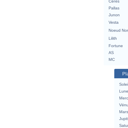
Cérès
Pallas
Junon
Vesta
Noeud No
Lilith
Fortune
AS
MC
Pl
Solei
Lun
Merc
Vén
Mar
Jupit
Satu