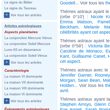
Le signe du Bélier
Goodell
... Voir tous les
th
Le signe du Taureau
Thèmes astraux ayant le
+
Voir tous les articles
(orbe 0°10') :
Nicole K
Emma Watson
,
Pame
Articles astrologiques
Beckham
,
Melanie Mar
célébrités ayant cet aspe
Aspects planétaires
La conjonction Mercure Vénus
Thèmes astraux ayant le
La conjonction Soleil Mercure
(orbe 0°58') :
Victoria B
Lune AS en dissonance
Caroline de Monaco
,
E
La conjonction Soleil Vénus
Kant
,
Guillaume Canet
,
cet aspect
.
+
Voir tous les articles
Thèmes astraux avec le
Caractérologie
Jennifer Garner
,
Rooney
La maison VI dominante
Morgan
,
Sean Bean
,
Maï
La maison VII dominante
Holden
... Voir tous les
th
La maison VIII dominante
avril
.
La maison IX dominante
Thèmes astraux ayant l
+
Voir tous les articles
Stephen Arroyo
,
Glenn 
Eve Angeli
,
Sarah Ponia
Évènements astrologiques