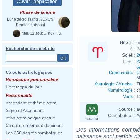
Phase de la lune
Lune décroissante, 21.41%
Dernier croissant
Mer. 12 août 17h37 T.U.
Née le :
m
Recherche de célébrité
à :
P
Soleil :
2
Lune :
2
V
Calculs astrologiques
Dominantes
:
U
M
Horoscope personnalisé
Astrologie Chinoise
:
T
Horoscope du jour
Numérologie
:
c
Personnalité
Vues
:
1
Ascendant et thème astral
AA
Source :
a
Signe et Ascendant
Contributeur :
A
Atlas astrologique gratuit
Fiabilité
Calcul de l'élément dominant
Des informations complé
Les 360 degrés symboliques
naissance sont parfois di