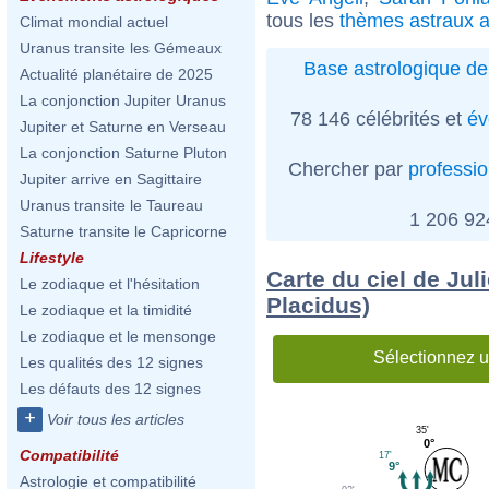
tous les
thèmes astraux a
Climat mondial actuel
Uranus transite les Gémeaux
Base astrologique de
Actualité planétaire de 2025
La conjonction Jupiter Uranus
78 146 célébrités et
év
Jupiter et Saturne en Verseau
La conjonction Saturne Pluton
Chercher par
professi
Jupiter arrive en Sagittaire
Uranus transite le Taureau
1 206 9
Saturne transite le Capricorne
Lifestyle
Carte du ciel de Jul
Le zodiaque et l'hésitation
Placidus)
Le zodiaque et la timidité
Le zodiaque et le mensonge
Sélectionnez u
Les qualités des 12 signes
Les défauts des 12 signes
+
Voir tous les articles
35'
0°
Compatibilité
17'
9°
Astrologie et compatibilité