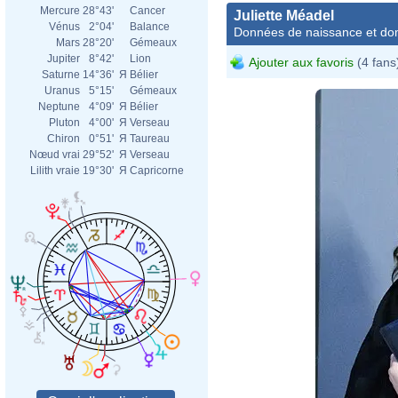
Mercure
28°43'
Cancer
Juliette Méadel
Vénus
2°04'
Balance
Données de naissance et dom
Mars
28°20'
Gémeaux
Jupiter
8°42'
Lion
Ajouter aux favoris
(4 fans
Saturne
14°36'
Я
Bélier
Uranus
5°15'
Gémeaux
Neptune
4°09'
Я
Bélier
Pluton
4°00'
Я
Verseau
Chiron
0°51'
Я
Taureau
Nœud vrai
29°52'
Я
Verseau
Lilith vraie
19°30'
Я
Capricorne