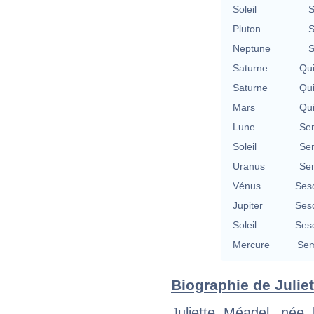
Soleil
S
Pluton
S
Neptune
S
Saturne
Qu
Saturne
Qu
Mars
Qu
Lune
Se
Soleil
Se
Uranus
Se
Vénus
Ses
Jupiter
Ses
Soleil
Ses
Mercure
Sem
Biographie de Juliet
Juliette Méadel, née 