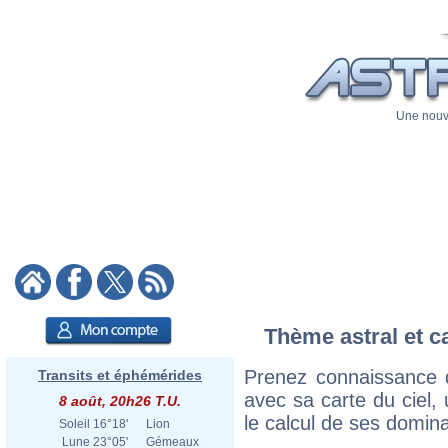
Une nouve
Thème astral et ca
Prenez connaissance d
Transits et éphémérides
avec sa carte du ciel, 
8 août, 20h26 T.U.
le calcul de ses domina
Soleil
16°18'
Lion
Lune
23°05'
Gémeaux