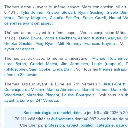
Thèmes astraux ayant le même aspect Mars conjonction Milieu 
0°43') :
Kylie Jenner
,
Kristen Stewart
,
Ryan Gosling
,
Gisele Bün
Marie
,
Tobey Maguire
,
Claudia Schiffer
,
Steve Carell
,
Naomi Wa
célébrités ayant cet aspect
.
Thèmes astraux ayant le même aspect Vénus conjonction Milieu 
1°12') :
David Bowie
,
Victoria Beckham
,
Ashton Kutcher
,
Aaliyah
,
Br
Brooke Shields
,
Meg Ryan
,
Mitt Romney
,
François Bayrou
... Voi
ayant cet aspect
.
Thèmes astraux avec le même anniversaire :
Michael Hutchence
Lord Byron
,
Gabriel Macht
,
Jim Jarmusch
,
Logic (rappeur)
,
F
(philosophe)
,
Sam Cooke
,
Linda Blair
... Voir tous les
thèmes astraux 
nées un 22 janvier
.
Thèmes astraux ayant la Lune en 24° Verseau :
Jésus-Christ
Dominique de Villepin
,
Marina Abramovic
,
Benoît Hamon
,
Dane Ru
Woodward
,
Mazarine Pingeot
,
Louise Bourgeois
... Voir tous les
t
ayant la Lune en 24° Verseau
.
Base astrologique de célébrités
au jeudi 6 août 2026 à 2
78 111 célébrités et
évènements
dont 40 087 avec heure de n
Chercher par
profession
,
aspect
,
position
,
catégorie
,
date
o