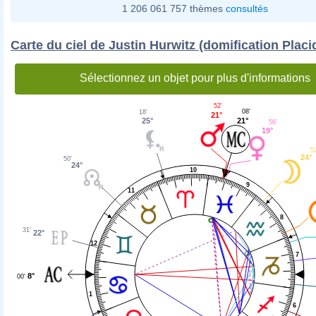
1 206 061 757 thèmes
consultés
Carte du ciel de Justin Hurwitz (domification Placi
Sélectionnez un objet pour plus d'informations
52'
08'
18'
21°
21°
25°
56'
19°
5
24°
50'
24°
10
9
11
8
31'
22°
12
7
8°
00'
1
6