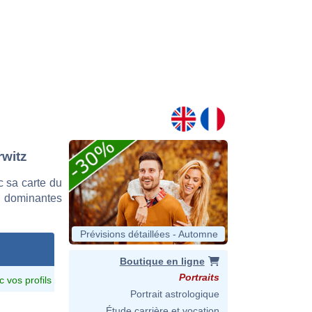
rwitz
 sa carte du
es dominantes
Prévisions détaillées - Automne
Boutique en ligne
Portraits
c vos profils
Portrait astrologique
Étude carrière et vocation