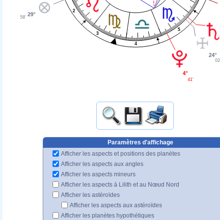
2
29°
58'
5
3
4
24°
02
4°
41'
Paramètres d'affichage
Afficher les aspects et positions des planètes
Afficher les aspects aux angles
Afficher les aspects mineurs
Afficher les aspects à Lilith et au Nœud Nord
Afficher les astéroïdes
Afficher les aspects aux astéroïdes
Afficher les planètes hypothétiques