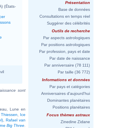
Présentation
) (États-
Base de données
Consultations en temps réel
cer
issons
Suggérer des célébrités
Outils de recherche
e
Par aspects astrologiques
Par positions astrologiques
Par profession, pays et date
Par date de naissance
Par anniversaire
(78 111)
vil
Par taille
(36 772)
Informations et données
Par pays et catégories
aissance sont
Anniversaires d'aujourd'hui
Dominantes planétaires
Positions planétaires
seau, Lune en
r Thiessen
,
Ice
Focus thèmes astraux
l)
,
Rafael van
Zinedine Zidane
même
Big Three
.