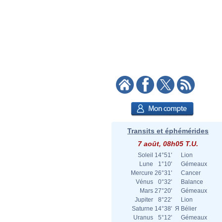
Transits et éphémérides
7 août, 08h05 T.U.
Soleil
14°51'
Lion
Lune
1°10'
Gémeaux
Mercure
26°31'
Cancer
Vénus
0°32'
Balance
Mars
27°20'
Gémeaux
Jupiter
8°22'
Lion
Saturne
14°38'
Я
Bélier
Uranus
5°12'
Gémeaux