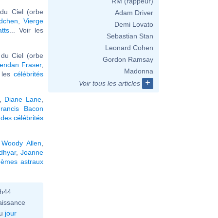
RM (rappeur)
du Ciel (orbe
Adam Driver
dchen
,
Vierge
Demi Lovato
tts
... Voir les
Sebastian Stan
Leonard Cohen
du Ciel (orbe
Gordon Ramsay
endan Fraser
,
Madonna
r les
célébrités
+
Voir tous les articles
,
Diane Lane
,
rancis Bacon
des célébrités
,
Woody Allen
,
dhyar
,
Joanne
hèmes astraux
0h44
aissance
u
jour