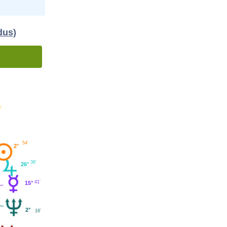
dus)
2'
54'
2°
36'
26°
41'
15°
2°
16'