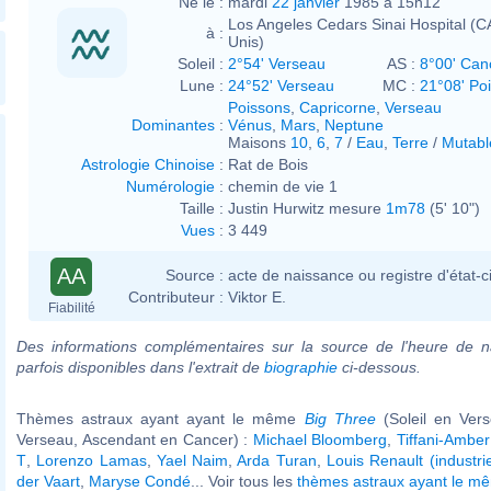
Né le :
mardi
22 janvier
1985 à 15h12
Los Angeles Cedars Sinai Hospital (CA
à :
Unis)
Soleil :
2°54' Verseau
AS :
8°00' Can
Lune :
24°52' Verseau
MC :
21°08' Po
Poissons
,
Capricorne
,
Verseau
Dominantes
:
Vénus
,
Mars
,
Neptune
Maisons
10
,
6
,
7
/
Eau
,
Terre
/
Mutabl
Astrologie Chinoise
:
Rat de Bois
Numérologie
:
chemin de vie 1
Taille :
Justin Hurwitz mesure
1m78
(5' 10")
Vues
:
3 449
AA
Source :
acte de naissance ou registre d'état-ci
Contributeur :
Viktor E.
Fiabilité
Des informations complémentaires sur la source de l'heure de n
parfois disponibles dans l'extrait de
biographie
ci-dessous.
Thèmes astraux ayant ayant le même
Big Three
(Soleil en Ver
Verseau, Ascendant en Cancer) :
Michael Bloomberg
,
Tiffani-Ambe
T
,
Lorenzo Lamas
,
Yael Naim
,
Arda Turan
,
Louis Renault (industrie
der Vaart
,
Maryse Condé
... Voir tous les
thèmes astraux ayant le 