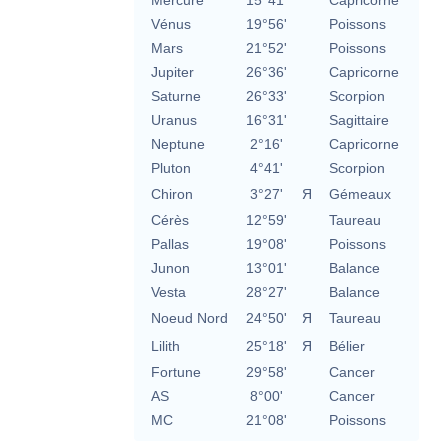
Mercure
15°41'
Capricorne
Vénus
19°56'
Poissons
Mars
21°52'
Poissons
Jupiter
26°36'
Capricorne
Saturne
26°33'
Scorpion
Uranus
16°31'
Sagittaire
Neptune
2°16'
Capricorne
Pluton
4°41'
Scorpion
Chiron
3°27'
Я
Gémeaux
Cérès
12°59'
Taureau
Pallas
19°08'
Poissons
Junon
13°01'
Balance
Vesta
28°27'
Balance
Noeud Nord
24°50'
Я
Taureau
Lilith
25°18'
Я
Bélier
Fortune
29°58'
Cancer
AS
8°00'
Cancer
MC
21°08'
Poissons