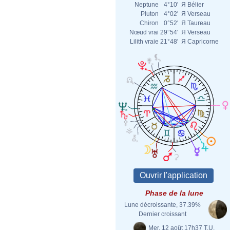
Neptune
4°10'
Я
Bélier
Pluton
4°02'
Я
Verseau
Chiron
0°52'
Я
Taureau
Nœud vrai
29°54'
Я
Verseau
Lilith vraie
21°48'
Я
Capricorne
Phase de la lune
Lune décroissante, 37.39%
Dernier croissant
Mer. 12 août 17h37 T.U.