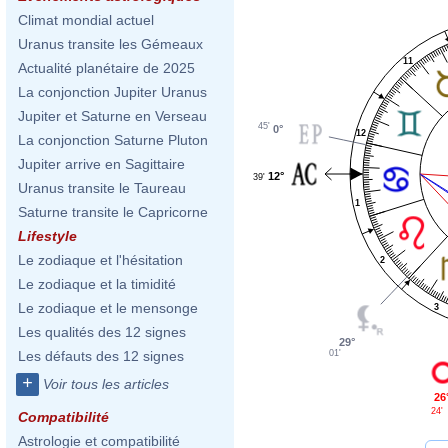
Climat mondial actuel
Uranus transite les Gémeaux
11
Actualité planétaire de 2025
La conjonction Jupiter Uranus
Jupiter et Saturne en Verseau
45'
0°
12
La conjonction Saturne Pluton
Jupiter arrive en Sagittaire
12°
39'
Uranus transite le Taureau
1
Saturne transite le Capricorne
Lifestyle
Le zodiaque et l'hésitation
2
Le zodiaque et la timidité
Le zodiaque et le mensonge
3
Les qualités des 12 signes
29°
01'
Les défauts des 12 signes
+
Voir tous les articles
26
24'
Compatibilité
Astrologie et compatibilité