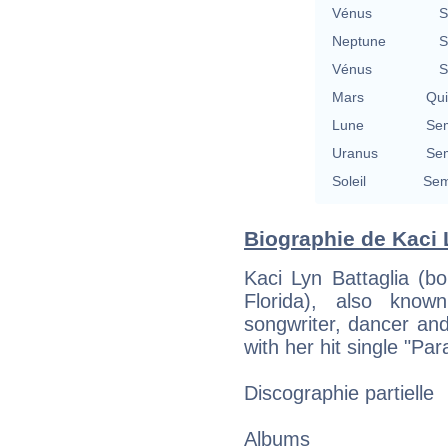
Vénus
S
Neptune
S
Vénus
S
Mars
Qu
Lune
Se
Uranus
Se
Soleil
Sem
Biographie de Kaci L
Kaci Lyn Battaglia (b
Florida), also know
songwriter, dancer an
with her hit single "Par
Discographie partielle
Albums