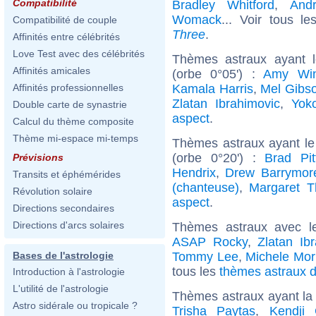
Compatibilité
Bradley Whitford
,
Andr
Womack
... Voir tous l
Compatibilité de couple
Three
.
Affinités entre célébrités
Love Test avec des célébrités
Thèmes astraux ayant 
Affinités amicales
(orbe 0°05') :
Amy Win
Kamala Harris
,
Mel Gibs
Affinités professionnelles
Zlatan Ibrahimovic
,
Yok
Double carte de synastrie
aspect
.
Calcul du thème composite
Thème mi-espace mi-temps
Thèmes astraux ayant le
(orbe 0°20') :
Brad Pit
Prévisions
Hendrix
,
Drew Barrymor
Transits et éphémérides
(chanteuse)
,
Margaret T
Révolution solaire
aspect
.
Directions secondaires
Directions d'arcs solaires
Thèmes astraux avec l
ASAP Rocky
,
Zlatan Ib
Tommy Lee
,
Michele Mor
Bases de l'astrologie
tous les
thèmes astraux d
Introduction à l'astrologie
L'utilité de l'astrologie
Thèmes astraux ayant la
Astro sidérale ou tropicale ?
Trisha Paytas
,
Kendji 