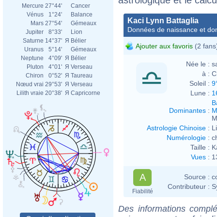
Mercure
27°44'
Cancer
Vénus
1°24'
Balance
Kaci Lynn Battaglia
Mars
27°54'
Gémeaux
Données de naissance et dom
Jupiter
8°33'
Lion
Saturne
14°37'
Я
Bélier
Ajouter aux favoris
(2 fans
Uranus
5°14'
Gémeaux
Neptune
4°09'
Я
Bélier
Née le :
s
Pluton
4°01'
Я
Verseau
à :
C
Chiron
0°52'
Я
Taureau
Soleil :
9
Nœud vrai
29°53'
Я
Verseau
Lune :
1
Lilith vraie
20°38'
Я
Capricorne
B
Dominantes
:
M
M
Astrologie Chinoise
:
L
Numérologie
:
c
Taille :
K
Vues
:
1
A
Source :
c
Contributeur :
S
Fiabilité
Des informations complé