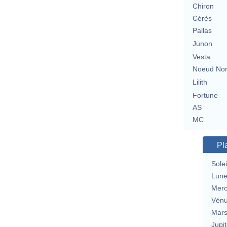
Chiron
Cérès
Pallas
Junon
Vesta
Noeud No
Lilith
Fortune
AS
MC
Pl
Solei
Lun
Merc
Vén
Mar
Jupit