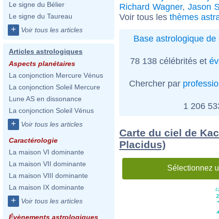
Le signe du Bélier
Richard Wagner
,
Jason S
Voir tous les
thèmes astr
Le signe du Taureau
+
Voir tous les articles
Base astrologique de 
Articles astrologiques
78 138 célébrités et
év
Aspects planétaires
La conjonction Mercure Vénus
Chercher par
professi
La conjonction Soleil Mercure
Lune AS en dissonance
1 206 5
La conjonction Soleil Vénus
+
Voir tous les articles
Carte du ciel de Kac
Caractérologie
Placidus)
La maison VI dominante
La maison VII dominante
Sélectionnez u
La maison VIII dominante
La maison IX dominante
42
2
+
Voir tous les articles
Évènements astrologiques