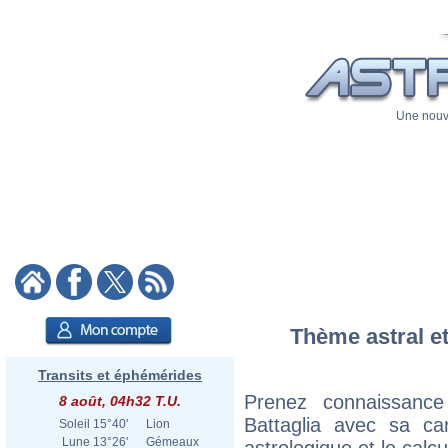
Une nouve
Thème astral et
Transits et éphémérides
Prenez connaissanc
8 août, 04h32 T.U.
Battaglia avec sa car
Soleil
15°40'
Lion
Lune
13°26'
Gémeaux
astrologique et le calc