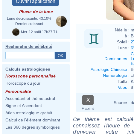
Phase de la lune
Lune décroissante, 43.10%
Dernier croissant
Née le :
m
Mer. 12 août 17h37 T.U.
à :
B
Soleil :
2
Recherche de célébrité
Lune :
6
C
Dominantes
:
L
E
Calculs astrologiques
Astrologie Chinoise
:
B
Numérologie
:
c
Horoscope personnalisé
Taille :
K
Horoscope du jour
Vues
:
8
Personnalité
Ascendant et thème astral
X
Source :
d
Signe et Ascendant
Fiabilité
Atlas astrologique gratuit
Ce thème est calculé 
Calcul de l'élément dominant
connaissez l'heure de
Les 360 degrés symboliques
d'envoyer votre i