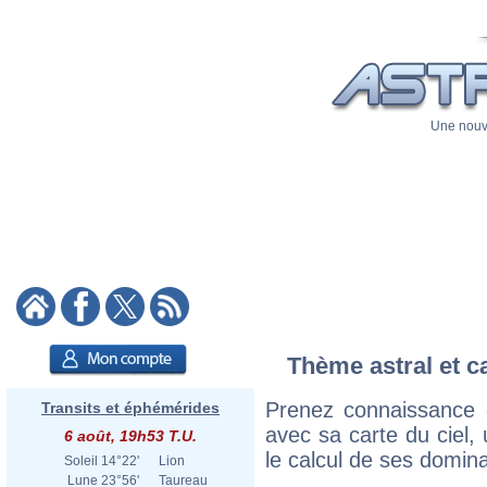
Une nouve
Thème astral et c
Prenez connaissance 
Transits et éphémérides
avec sa carte du ciel, 
6 août, 19h53 T.U.
le calcul de ses domina
Soleil
14°22'
Lion
Lune
23°56'
Taureau