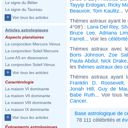
Le signe du Bélier
Tayyip Erdogan
,
Ricky Ma
Le signe du Taureau
Beauvoir
,
Tom Kaulitz
... 
+
Voir tous les articles
Thèmes astraux ayant le 
4°08') :
Lana Del Rey
,
Sh
Articles astrologiques
Bruce Lee
,
Adriana Li
Aspects planétaires
Farrell
... Voir les
célébrit
La conjonction Mercure Vénus
Thèmes astraux avec l
La conjonction Soleil Mercure
Boris Johnson
,
Zoe Sa
Lune AS en dissonance
Paula Abdul
,
Nick Drake
La conjonction Soleil Vénus
les
thèmes astraux des cé
+
Voir tous les articles
Thèmes astraux ayant 
Caractérologie
Franklin D. Roosevelt
Jonah Hill
,
Guy de Mau
La maison VI dominante
Babe Ruth
... Voir tous 
La maison VII dominante
Cancer
.
La maison VIII dominante
La maison IX dominante
Base astrologique de cé
+
Voir tous les articles
78 111 célébrités et
év
Évènements astrologiques