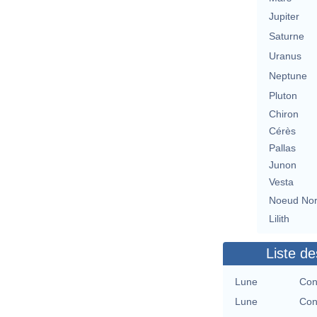
Jupiter
Saturne
Uranus
Neptune
Pluton
Chiron
Cérès
Pallas
Junon
Vesta
Noeud No
Lilith
Liste de
Lune
Con
Lune
Con