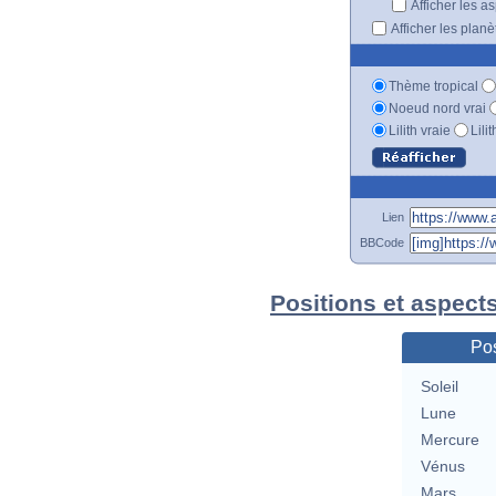
Afficher les a
Afficher les plan
Thème tropical
Noeud nord vrai
Lilith vraie
Lili
Lien
BBCode
Positions et aspect
Pos
Soleil
Lune
Mercure
Vénus
Mars