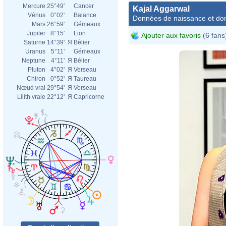
Mercure
25°49'
Cancer
Kajal Aggarwal
Vénus
0°02'
Balance
Données de naissance et dom
Mars
26°59'
Gémeaux
Jupiter
8°15'
Lion
Ajouter aux favoris
(6 fans
Saturne
14°39'
Я
Bélier
Uranus
5°11'
Gémeaux
Neptune
4°11'
Я
Bélier
Pluton
4°02'
Я
Verseau
Chiron
0°52'
Я
Taureau
Nœud vrai
29°54'
Я
Verseau
Lilith vraie
22°12'
Я
Capricorne
Boll