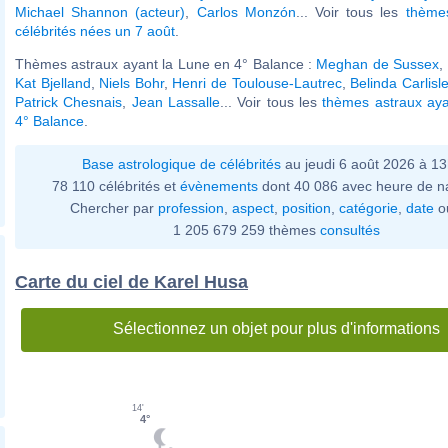
Michael Shannon (acteur)
,
Carlos Monzón
... Voir tous les
thème
célébrités nées un 7 août
.
Thèmes astraux ayant la Lune en 4° Balance :
Meghan de Sussex
,
Kat Bjelland
,
Niels Bohr
,
Henri de Toulouse-Lautrec
,
Belinda Carlisl
Patrick Chesnais
,
Jean Lassalle
... Voir tous les
thèmes astraux aya
4° Balance
.
Base astrologique de célébrités
au jeudi 6 août 2026 à 1
78 110 célébrités et
évènements
dont 40 086 avec heure de n
Chercher par
profession
,
aspect
,
position
,
catégorie
,
date
o
1 205 679 259 thèmes
consultés
Carte du ciel de Karel Husa
Sélectionnez un objet pour plus d'informations
14'
4°