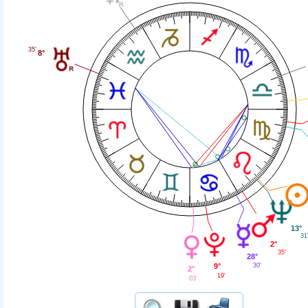
35'
8°
13°
31
2°
35'
28°
30'
9°
2°
19'
03'