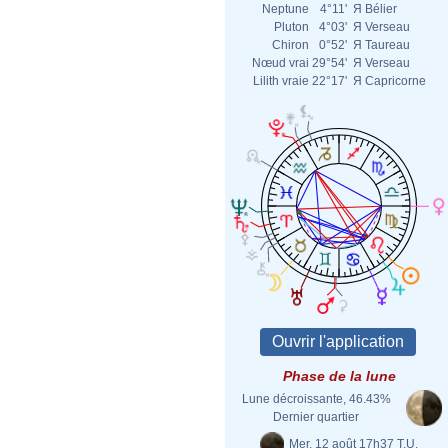
Neptune
4°11'
Я
Bélier
Pluton
4°03'
Я
Verseau
Chiron
0°52'
Я
Taureau
Nœud vrai
29°54'
Я
Verseau
Lilith vraie
22°17'
Я
Capricorne
Phase de la lune
Lune décroissante, 46.43%
Dernier quartier
Mer. 12 août 17h37 T.U.