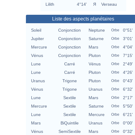
Lilith
4°14'
Я
Verseau
Liste des aspects planétaires
Soleil
Conjonction
Neptune
0°51'
Orbe
Jupiter
Conjonction
Saturne
3°01'
Orbe
Mercure
Conjonction
Mars
4°04'
Orbe
Vénus
Conjonction
Pluton
7°15'
Orbe
Lune
Carré
Vénus
2°49'
Orbe
Lune
Carré
Pluton
4°26'
Orbe
Uranus
Trigone
Pluton
0°43'
Orbe
Vénus
Trigone
Uranus
6°32'
Orbe
Lune
Sextile
Mars
2°17'
Orbe
Mercure
Sextile
Saturne
5°50'
Orbe
Lune
Sextile
Mercure
6°21'
Orbe
Mars
BiQuintile
Uranus
0°00'
Orbe
Vénus
SemiSextile
Mars
0°32'
Orbe