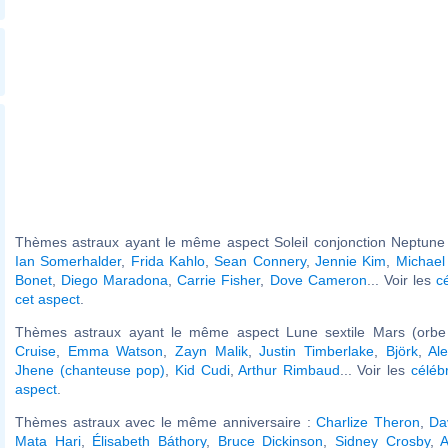
Thèmes astraux ayant le même aspect Soleil conjonction Neptune 
Ian Somerhalder
,
Frida Kahlo
,
Sean Connery
,
Jennie Kim
,
Michael
Bonet
,
Diego Maradona
,
Carrie Fisher
,
Dove Cameron
... Voir les
c
cet aspect
.
Thèmes astraux ayant le même aspect Lune sextile Mars (orbe
Cruise
,
Emma Watson
,
Zayn Malik
,
Justin Timberlake
,
Björk
,
Al
Jhene (chanteuse pop)
,
Kid Cudi
,
Arthur Rimbaud
... Voir les
céléb
aspect
.
Thèmes astraux avec le même anniversaire :
Charlize Theron
,
Da
Mata Hari
,
Élisabeth Báthory
,
Bruce Dickinson
,
Sidney Crosby
,
A