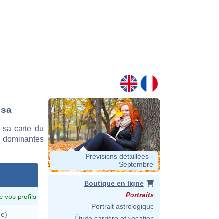
usa
 sa carte du
es dominantes
Prévisions détaillées -
Septembre
Boutique en ligne
Portraits
c vos profils
Portrait astrologique
ue)
Étude carrière et vocation