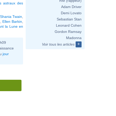
RM (rappeur)
s astraux des
Adam Driver
Demi Lovato
Shania Twain
,
Sebastian Stan
e
,
Ellen Barkin
,
Leonard Cohen
nt la Lune en
Gordon Ramsay
Madonna
3h09
+
Voir tous les articles
aissance
u
jour