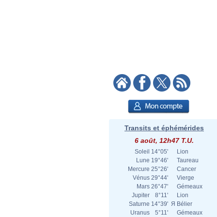
Transits et éphémérides
6 août, 12h47 T.U.
Soleil
14°05'
Lion
Lune
19°46'
Taureau
Mercure
25°26'
Cancer
Vénus
29°44'
Vierge
Mars
26°47'
Gémeaux
Jupiter
8°11'
Lion
Saturne
14°39'
Я
Bélier
Uranus
5°11'
Gémeaux