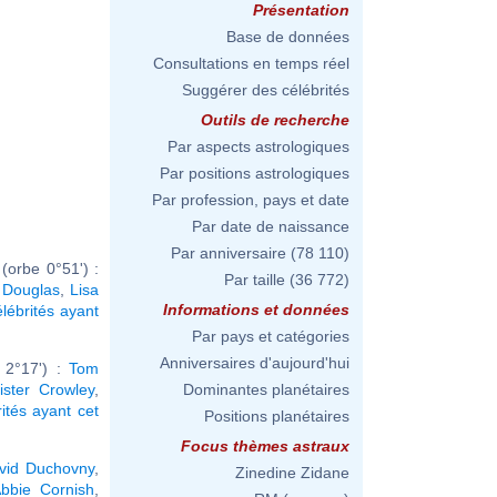
Présentation
Base de données
Consultations en temps réel
Suggérer des célébrités
Outils de recherche
Par aspects astrologiques
Par positions astrologiques
Par profession, pays et date
Par date de naissance
Par anniversaire
(78 110)
(orbe 0°51') :
Par taille
(36 772)
 Douglas
,
Lisa
Informations et données
élébrités ayant
Par pays et catégories
Anniversaires d'aujourd'hui
 2°17') :
Tom
eister Crowley
,
Dominantes planétaires
rités ayant cet
Positions planétaires
Focus thèmes astraux
vid Duchovny
,
Zinedine Zidane
bbie Cornish
,