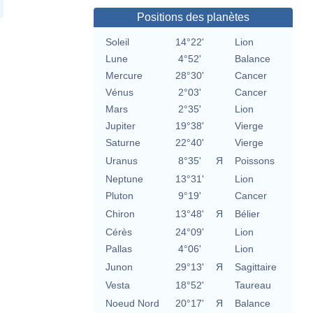
Positions des planètes
Soleil
14°22'
Lion
Lune
4°52'
Balance
Mercure
28°30'
Cancer
Vénus
2°03'
Cancer
Mars
2°35'
Lion
Jupiter
19°38'
Vierge
Saturne
22°40'
Vierge
Uranus
8°35'
Я
Poissons
Neptune
13°31'
Lion
Pluton
9°19'
Cancer
Chiron
13°48'
Я
Bélier
Cérès
24°09'
Lion
Pallas
4°06'
Lion
Junon
29°13'
Я
Sagittaire
Vesta
18°52'
Taureau
Noeud Nord
20°17'
Я
Balance