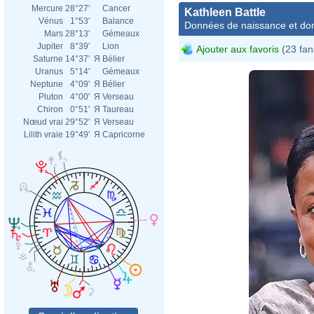
Mercure
28°27'
Cancer
Kathleen Battle
Vénus
1°53'
Balance
Données de naissance et dom
Mars
28°13'
Gémeaux
Jupiter
8°39'
Lion
Ajouter aux favoris
(23 fan
Saturne
14°37'
Я
Bélier
Uranus
5°14'
Gémeaux
Neptune
4°09'
Я
Bélier
Pluton
4°00'
Я
Verseau
Chiron
0°51'
Я
Taureau
Nœud vrai
29°52'
Я
Verseau
Lilith vraie
19°49'
Я
Capricorne