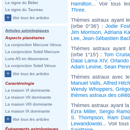
Le signe du Bélier
Hamilton
... Voir tous l
Three
.
Le signe du Taureau
+
Voir tous les articles
Thèmes astraux ayant l
(orbe 0°36') :
Jodie Fos
Articles astrologiques
Jim Morrison
,
Adriana K
Lee
,
Jean-Sébastien Bac
Aspects planétaires
La conjonction Mercure Vénus
Thèmes astraux ayant l
La conjonction Soleil Mercure
(orbe 1°15') :
Tom Cruis
Lune AS en dissonance
Dalai Lama XIV
,
Orlando
La conjonction Soleil Vénus
Adam Levine
,
Sean Penn
+
Voir tous les articles
Thèmes astraux avec l
Manuel Valls
,
Alfred Hitc
Caractérologie
Wendy Whoppers
,
Grégor
La maison VI dominante
thèmes astraux des céléb
La maison VII dominante
La maison VIII dominante
Thèmes astraux ayant la 
Ezra Miller
,
Sergio Ramo
La maison IX dominante
S. Thompson
,
Ram Das
+
Voir tous les articles
Lewandowski
... Voir tou
Évènements astrologiques
Sagittaire
.