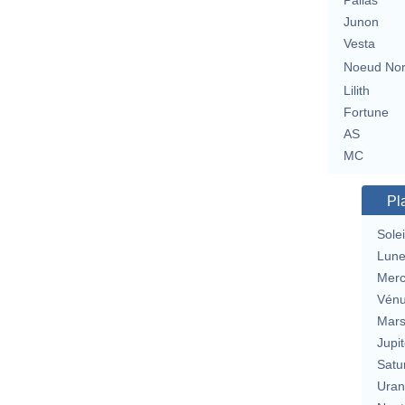
Pallas
Junon
Vesta
Noeud No
Lilith
Fortune
AS
MC
Pl
Solei
Lun
Merc
Vén
Mar
Jupit
Satu
Uran