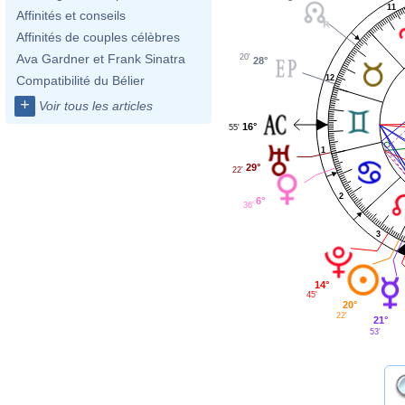
11
Affinités et conseils
Affinités de couples célèbres
Ava Gardner et Frank Sinatra
20'
28°
12
Compatibilité du Bélier
+
Voir tous les articles
16°
55'
1
29°
22'
2
6°
36'
3
14°
45'
20°
22'
21°
53'