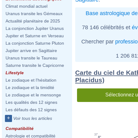
Climat mondial actuel
Base astrologique de
Uranus transite les Gémeaux
Actualité planétaire de 2025
78 146 célébrités et
év
La conjonction Jupiter Uranus
Jupiter et Saturne en Verseau
Chercher par
professi
La conjonction Saturne Pluton
Jupiter arrive en Sagittaire
1 206 8
Uranus transite le Taureau
Saturne transite le Capricorne
Carte du ciel de Kat
Lifestyle
Placidus)
Le zodiaque et l'hésitation
Le zodiaque et la timidité
Sélectionnez u
Le zodiaque et le mensonge
Les qualités des 12 signes
Les défauts des 12 signes
+
Voir tous les articles
Compatibilité
37'
Astrologie et compatibilité
8°