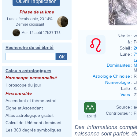
Phase de la lune
Lune décroissante, 23.14%
Dernier croissant
Mer. 12 août 17h37 T.U.
Née le :
v
à :
P
Recherche de célébrité
Soleil :
2
Lune :
7
L
Dominantes
:
M
M
Calculs astrologiques
Astrologie Chinoise
:
R
Horoscope personnalisé
Numérologie
:
c
Horoscope du jour
Taille :
K
Personnalité
Vues
:
2
Ascendant et thème astral
AA
Source :
a
Signe et Ascendant
Contributeur :
F
Atlas astrologique gratuit
Fiabilité
Calcul de l'élément dominant
Des informations complé
Les 360 degrés symboliques
naissance sont parfois di