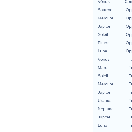
Vénus
Con
Saturne
Opp
Mercure
Opp
Jupiter
Opp
Soleil
Opp
Pluton
Opp
Lune
Opp
Vénus
Mars
T
Soleil
T
Mercure
T
Jupiter
T
Uranus
T
Neptune
T
Jupiter
T
Lune
T