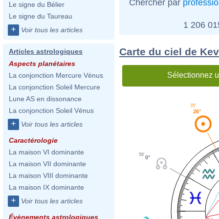
Chercher par
professi
Le signe du Bélier
Le signe du Taureau
1 206 0
+
Voir tous les articles
Carte du ciel de Ke
Articles astrologiques
Aspects planétaires
Sélectionnez u
La conjonction Mercure Vénus
La conjonction Soleil Mercure
Lune AS en dissonance
35'
La conjonction Soleil Vénus
26°
+
Voir tous les articles
Caractérologie
La maison VI dominante
56'
0°
La maison VII dominante
La maison VIII dominante
La maison IX dominante
+
Voir tous les articles
Évènements astrologiques