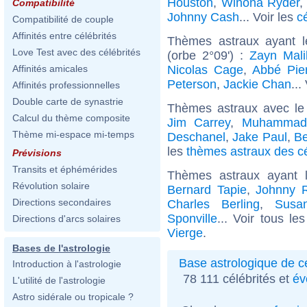
Houston
,
Winona Ryder
,
Compatibilité
Johnny Cash
... Voir les
c
Compatibilité de couple
Affinités entre célébrités
Thèmes astraux ayant l
Love Test avec des célébrités
(orbe 2°09') :
Zayn Mali
Nicolas Cage
,
Abbé Pie
Affinités amicales
Peterson
,
Jackie Chan
...
Affinités professionnelles
Double carte de synastrie
Thèmes astraux avec le
Calcul du thème composite
Jim Carrey
,
Muhammad 
Thème mi-espace mi-temps
Deschanel
,
Jake Paul
,
Be
les
thèmes astraux des cé
Prévisions
Transits et éphémérides
Thèmes astraux ayant 
Révolution solaire
Bernard Tapie
,
Johnny R
Directions secondaires
Charles Berling
,
Susa
Sponville
... Voir tous le
Directions d'arcs solaires
Vierge
.
Bases de l'astrologie
Base astrologique de cé
Introduction à l'astrologie
78 111 célébrités et
év
L'utilité de l'astrologie
Astro sidérale ou tropicale ?