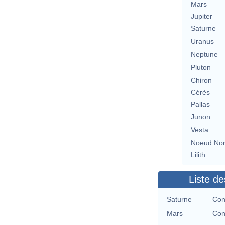
Mars
Jupiter
Saturne
Uranus
Neptune
Pluton
Chiron
Cérès
Pallas
Junon
Vesta
Noeud No
Lilith
Liste de
Saturne
Con
Mars
Con