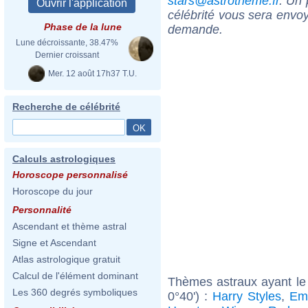
stars@astrotheme.fr
. Un 
célébrité vous sera envoy
Phase de la lune
demande.
Lune décroissante, 38.47%
Dernier croissant
Mer. 12 août 17h37 T.U.
Recherche de célébrité
Calculs astrologiques
Horoscope personnalisé
Horoscope du jour
Personnalité
Ascendant et thème astral
Signe et Ascendant
Atlas astrologique gratuit
Calcul de l'élément dominant
Thèmes astraux ayant le
Les 360 degrés symboliques
0°40') :
Harry Styles
,
Em