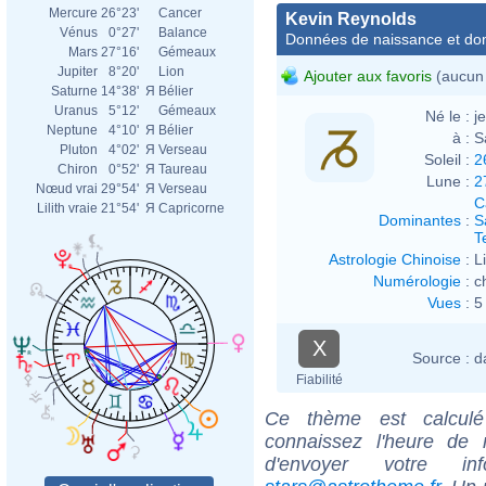
Mercure
26°23'
Cancer
Kevin Reynolds
Vénus
0°27'
Balance
Données de naissance et dom
Mars
27°16'
Gémeaux
Jupiter
8°20'
Lion
Ajouter aux favoris
(aucun 
Saturne
14°38'
Я
Bélier
Uranus
5°12'
Gémeaux
Né le :
j
Neptune
4°10'
Я
Bélier
à :
S
Pluton
4°02'
Я
Verseau
Soleil :
2
Chiron
0°52'
Я
Taureau
Lune :
2
Nœud vrai
29°54'
Я
Verseau
C
Lilith vraie
21°54'
Я
Capricorne
Dominantes
:
S
T
Astrologie Chinoise
:
L
Numérologie
:
c
Vues
:
5
X
Source :
d
Fiabilité
Ce thème est calculé 
connaissez l'heure de
d'envoyer votre i