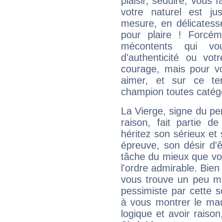
plaisir, séduire, vous f
votre naturel est j
mesure, en délicatess
pour plaire ! Forcém
mécontents qui vo
d'authenticité ou vo
courage, mais pour vou
aimer, et sur ce te
champion toutes catégo
La Vierge, signe du per
raison, fait partie 
héritez son sérieux et 
épreuve, son désir d'êt
tâche du mieux que vo
l'ordre admirable. Bien 
vous trouve un peu mo
pessimiste par cette so
à vous montrer le mau
logique et avoir raiso