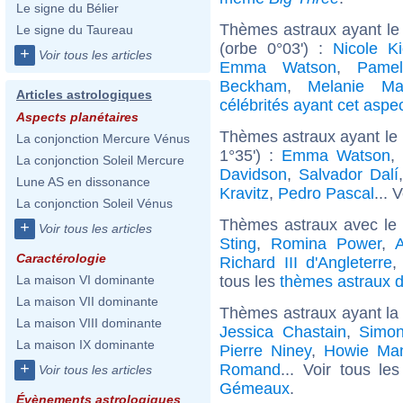
Le signe du Bélier
Thèmes astraux ayant le
Le signe du Taureau
(orbe 0°03') :
Nicole K
+
Voir tous les articles
Emma Watson
,
Pame
Beckham
,
Melanie Mar
Articles astrologiques
célébrités ayant cet aspe
Aspects planétaires
Thèmes astraux ayant le 
La conjonction Mercure Vénus
1°35') :
Emma Watson
,
La conjonction Soleil Mercure
Davidson
,
Salvador Dalí
Lune AS en dissonance
Kravitz
,
Pedro Pascal
... 
La conjonction Soleil Vénus
Thèmes astraux avec le
+
Voir tous les articles
Sting
,
Romina Power
,
A
Caractérologie
Richard III d'Angleterre
tous les
thèmes astraux d
La maison VI dominante
La maison VII dominante
Thèmes astraux ayant l
La maison VIII dominante
Jessica Chastain
,
Simon
La maison IX dominante
Pierre Niney
,
Howie Ma
+
Romand
... Voir tous le
Voir tous les articles
Gémeaux
.
Évènements astrologiques