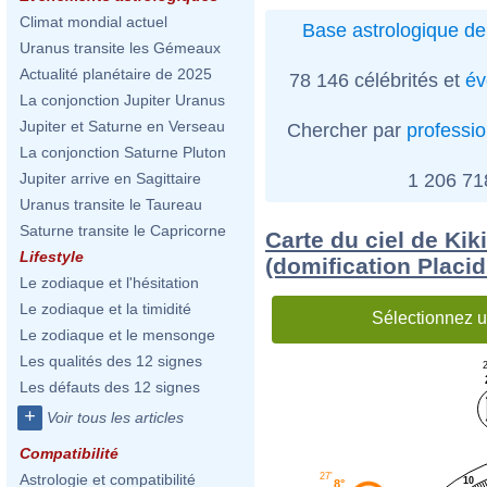
Climat mondial actuel
Base astrologique de
Uranus transite les Gémeaux
Actualité planétaire de 2025
78 146 célébrités et
év
La conjonction Jupiter Uranus
Jupiter et Saturne en Verseau
Chercher par
professi
La conjonction Saturne Pluton
1 206 7
Jupiter arrive en Sagittaire
Uranus transite le Taureau
Saturne transite le Capricorne
Carte du ciel de Ki
Lifestyle
(domification Placi
Le zodiaque et l'hésitation
Le zodiaque et la timidité
Sélectionnez u
Le zodiaque et le mensonge
Les qualités des 12 signes
2
Les défauts des 12 signes
+
Voir tous les articles
Compatibilité
27'
Astrologie et compatibilité
10
8°