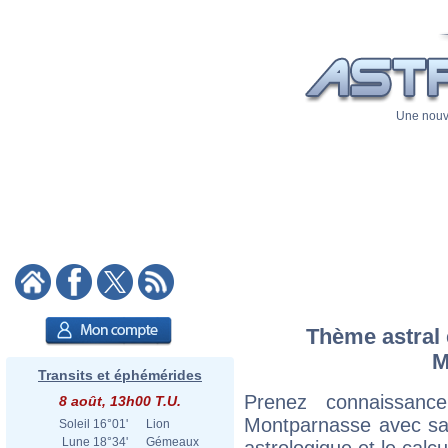
Une nouve
Thème astral e
M
Transits et éphémérides
Prenez connaissan
8 août, 13h00 T.U.
Montparnasse avec sa c
Soleil
16°01'
Lion
Lune
18°34'
Gémeaux
astrologique et le calc