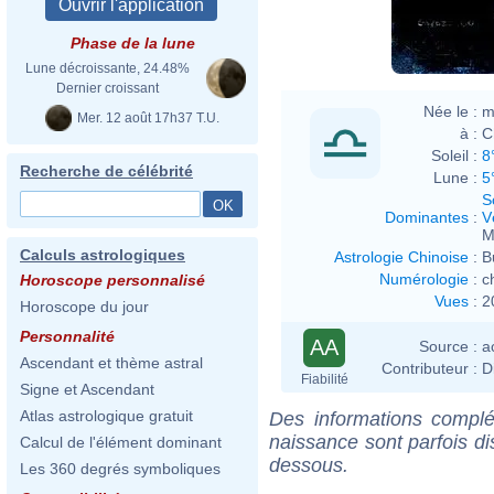
Phase de la lune
Lune décroissante, 24.48%
Dernier croissant
Née le :
m
Mer. 12 août 17h37 T.U.
à :
C
Soleil :
8
Recherche de célébrité
Lune :
5
S
Dominantes
:
V
M
Calculs astrologiques
Astrologie Chinoise
:
B
Numérologie
:
c
Horoscope personnalisé
Vues
:
2
Horoscope du jour
Personnalité
AA
Source :
a
Ascendant et thème astral
Contributeur :
D
Fiabilité
Signe et Ascendant
Atlas astrologique gratuit
Des informations complé
naissance sont parfois di
Calcul de l'élément dominant
dessous.
Les 360 degrés symboliques