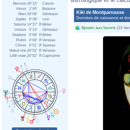
Mercure
28°15'
Cancer
Vénus
1°45'
Balance
Kiki de Montparnasse
Mars
28°08'
Gémeaux
Données de naissance et dom
Jupiter
8°38'
Lion
Saturne
14°37'
Я
Bélier
Ajouter aux favoris
(15 fan
Uranus
5°14'
Gémeaux
Neptune
4°09'
Я
Bélier
Pluton
4°00'
Я
Verseau
Chiron
0°51'
Я
Taureau
Nœud vrai
29°52'
Я
Verseau
Lilith vraie
20°02'
Я
Capricorne
Gust