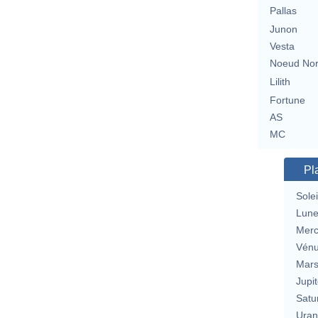
Pallas
Junon
Vesta
Noeud No
Lilith
Fortune
AS
MC
Pl
Solei
Lun
Merc
Vén
Mar
Jupit
Satu
Uran