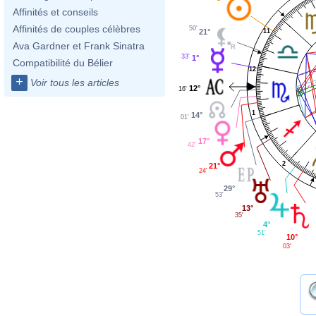
Affinités et conseils
Affinités de couples célèbres
50'
21°
11
Ava Gardner et Frank Sinatra
33'
1°
Compatibilité du Bélier
12
+
Voir tous les articles
12°
16'
1
14°
01'
17°
42'
2
21°
24'
29°
53'
13°
35'
4°
51'
10°
03'