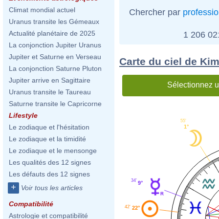
Climat mondial actuel
Chercher par
professi
Uranus transite les Gémeaux
Actualité planétaire de 2025
1 206 0
La conjonction Jupiter Uranus
Jupiter et Saturne en Verseau
Carte du ciel de Ki
La conjonction Saturne Pluton
Jupiter arrive en Sagittaire
Sélectionnez u
Uranus transite le Taureau
Saturne transite le Capricorne
Lifestyle
55'
Le zodiaque et l'hésitation
1°
Le zodiaque et la timidité
Le zodiaque et le mensonge
Les qualités des 12 signes
Les défauts des 12 signes
34'
9°
+
Voir tous les articles
Compatibilité
42'
22°
Astrologie et compatibilité