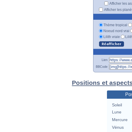
Afficher les a
Afficher les plan
Thème tropical
Noeud nord vrai
Lilith vraie
Lili
Lien
BBCode
Positions et aspect
Pos
Soleil
Lune
Mercure
Vénus