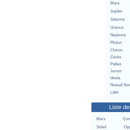
Mars
Jupiter
Saturne
Uranus
Neptune
Pluton
Chiron
Cérès
Pallas
Junon
Vesta
Noeud No
Lilith
Liste de
Mars
Con
Soleil
Opp