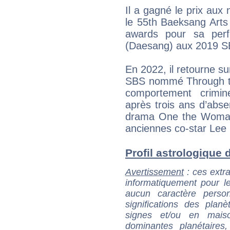
Il a gagné le prix aux
le 55th Baeksang Arts 
awards pour sa perf
(Daesang) aux 2019 
En 2022, il retourne su
SBS nommé Through th
comportement crimine
après trois ans d’absen
drama One the Woman
anciennes co-star Lee
Profil astrologique d
Avertissement
: ces extra
informatiquement pour le
aucun caractère perso
significations des pla
signes et/ou en maiso
dominantes planétaires,