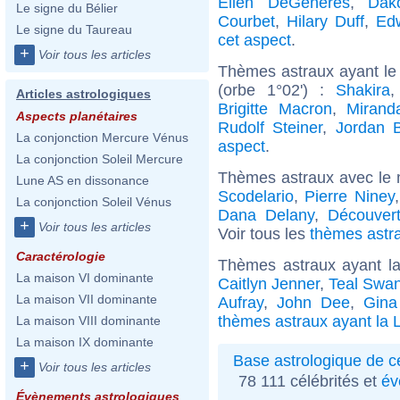
Ellen DeGeneres
,
Dak
Le signe du Bélier
Courbet
,
Hilary Duff
,
Ed
Le signe du Taureau
cet aspect
.
+
Voir tous les articles
Thèmes astraux ayant le
(orbe 1°02') :
Shakira
Articles astrologiques
Brigitte Macron
,
Mirand
Aspects planétaires
Rudolf Steiner
,
Jordan B
La conjonction Mercure Vénus
aspect
.
La conjonction Soleil Mercure
Thèmes astraux avec le 
Lune AS en dissonance
Scodelario
,
Pierre Niney
La conjonction Soleil Vénus
Dana Delany
,
Découver
+
Voir tous les articles
Voir tous les
thèmes astra
Caractérologie
Thèmes astraux ayant l
La maison VI dominante
Caitlyn Jenner
,
Teal Swa
La maison VII dominante
Aufray
,
John Dee
,
Gina
thèmes astraux ayant la 
La maison VIII dominante
La maison IX dominante
Base astrologique de cé
+
Voir tous les articles
78 111 célébrités et
év
Évènements astrologiques