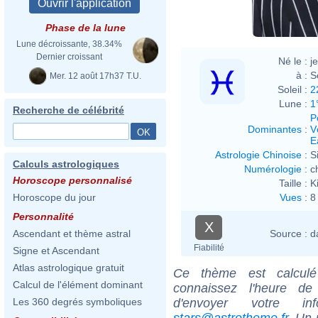
Phase de la lune
Lune décroissante, 38.34%
Dernier croissant
Né le :
j
à :
S
Mer. 12 août 17h37 T.U.
Soleil :
2
Lune :
1
Recherche de célébrité
P
Dominantes
:
V
E
Astrologie Chinoise
:
S
Calculs astrologiques
Numérologie
:
c
Horoscope personnalisé
Taille :
K
Vues
:
8
Horoscope du jour
Personnalité
X
Source :
d
Ascendant et thème astral
Fiabilité
Signe et Ascendant
Atlas astrologique gratuit
Ce thème est calculé 
Calcul de l'élément dominant
connaissez l'heure d
d'envoyer votre i
Les 360 degrés symboliques
stars@astrotheme.fr
. Un 