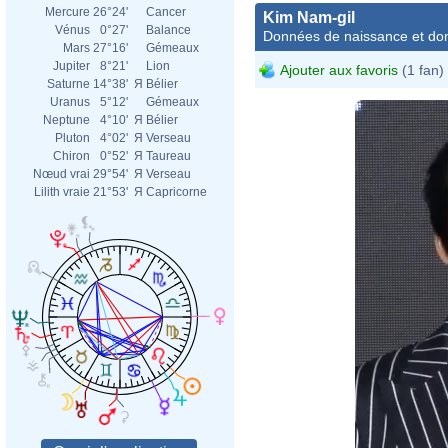
Mercure
26°24'
Cancer
Kim Nam-gil
Vénus
0°27'
Balance
Données de naissance et dom
Mars
27°16'
Gémeaux
Jupiter
8°21'
Lion
Ajouter aux favoris
(1 fan)
Saturne
14°38'
Я
Bélier
Uranus
5°12'
Gémeaux
Neptune
4°10'
Я
Bélier
Pluton
4°02'
Я
Verseau
Chiron
0°52'
Я
Taureau
Nœud vrai
29°54'
Я
Verseau
Lilith vraie
21°53'
Я
Capricorne