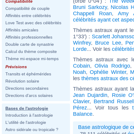
(orbe 0°04') :
The Wee
Compatibilité
Bruni Sarkozy
,
Nicolas H
Compatibilité de couple
Chappell Roan
,
Amy 
Affinités entre célébrités
célébrités ayant cet aspe
Love Test avec des célébrités
Thèmes astraux ayant le
Affinités amicales
1°33') :
Scarlett Johanss
Affinités professionnelles
Winfrey
,
Bruce Lee
,
Pen
Double carte de synastrie
Lorde
... Voir les
célébrité
Calcul du thème composite
Thème mi-espace mi-temps
Thèmes astraux avec l
Cobain
,
Olivia Rodrigo
Prévisions
Noah
,
Ophélie Winter
,
M
Transits et éphémérides
les
thèmes astraux des cé
Révolution solaire
Thèmes astraux ayant l
Directions secondaires
Jean Dujardin
,
Rosie O'
Directions d'arcs solaires
Clavier
,
Bertrand Russel
Pérez
... Voir tous les
Bases de l'astrologie
Balance
.
Introduction à l'astrologie
L'utilité de l'astrologie
Base astrologique de cé
Astro sidérale ou tropicale ?
78 111 célébrités et
év