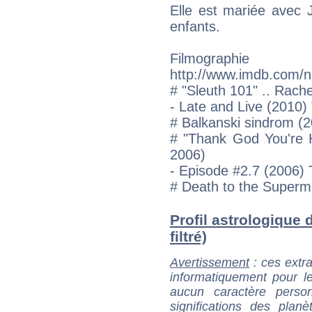
Elle est mariée avec 
enfants.
Filmogra
http://www.imdb.com/
# "Sleuth 101" .. Rach
- Late and Live (2010)
# Balkanski sindrom (2
# "Thank God You're H
2006)
- Episode #2.7 (2006) 
# Death to the Supermo
Profil astrologique 
filtré)
Avertissement
: ces extra
informatiquement pour le
aucun caractère perso
significations des pla