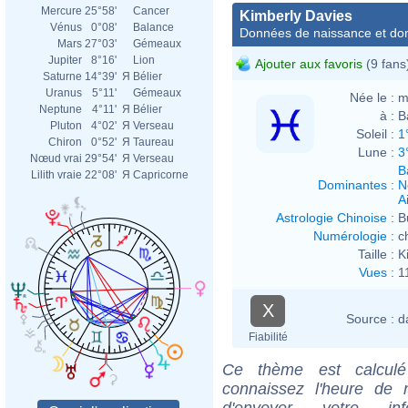
Mercure
25°58'
Cancer
Kimberly Davies
Vénus
0°08'
Balance
Données de naissance et dom
Mars
27°03'
Gémeaux
Jupiter
8°16'
Lion
Ajouter aux favoris
(9 fans
Saturne
14°39'
Я
Bélier
Uranus
5°11'
Gémeaux
Née le :
m
Neptune
4°11'
Я
Bélier
à :
B
Pluton
4°02'
Я
Verseau
Soleil :
1
Chiron
0°52'
Я
Taureau
Lune :
3
Nœud vrai
29°54'
Я
Verseau
B
Lilith vraie
22°08'
Я
Capricorne
Dominantes
:
N
Ai
Astrologie Chinoise
:
B
Numérologie
:
c
Taille :
K
Vues
:
1
X
Source :
d
Fiabilité
Ce thème est calculé 
connaissez l'heure de 
d'envoyer votre i