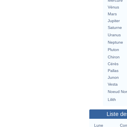
Mercure
Vénus
Mars
Jupiter
Saturne
Uranus
Neptune
Pluton
Chiron
Cérès
Pallas
Junon
Vesta
Noeud No
Lilith
Liste de
Lune
Con