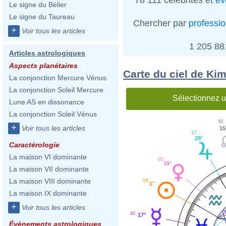
Le signe du Bélier
Le signe du Taureau
Chercher par
professi
+
Voir tous les articles
1 205 8
Articles astrologiques
Aspects planétaires
Carte du ciel de Ki
La conjonction Mercure Vénus
La conjonction Soleil Mercure
Sélectionnez u
Lune AS en dissonance
La conjonction Soleil Vénus
50'
+
Voir tous les articles
15
17'
29°
Caractérologie
La maison VI dominante
05'
19°
La maison VII dominante
La maison VIII dominante
16'
1°
La maison IX dominante
+
Voir tous les articles
41'
17°
Évènements astrologiques