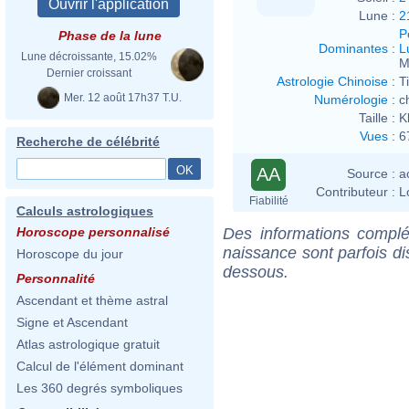
Lune :
2
P
Phase de la lune
Dominantes
:
L
Lune décroissante, 15.02%
M
Dernier croissant
Astrologie Chinoise
:
T
Mer. 12 août 17h37 T.U.
Numérologie
:
c
Taille :
K
Vues
:
6
Recherche de célébrité
AA
Source :
a
Contributeur :
L
Fiabilité
Calculs astrologiques
Des informations complé
Horoscope personnalisé
naissance sont parfois di
Horoscope du jour
dessous.
Personnalité
Ascendant et thème astral
Signe et Ascendant
Atlas astrologique gratuit
Calcul de l'élément dominant
Les 360 degrés symboliques