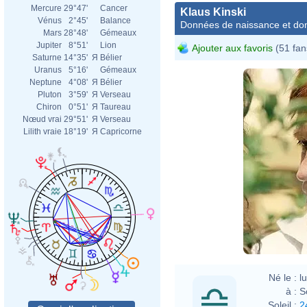
Mercure
29°47'
Cancer
Klaus Kinski
Vénus
2°45'
Balance
Données de naissance et dom
Mars
28°48'
Gémeaux
Jupiter
8°51'
Lion
Ajouter aux favoris
(51 fan
Saturne
14°35'
Я
Bélier
Uranus
5°16'
Gémeaux
Neptune
4°08'
Я
Bélier
Pluton
3°59'
Я
Verseau
Chiron
0°51'
Я
Taureau
Nœud vrai
29°51'
Я
Verseau
Lilith vraie
18°19'
Я
Capricorne
Né le :
l
à :
S
Soleil :
2