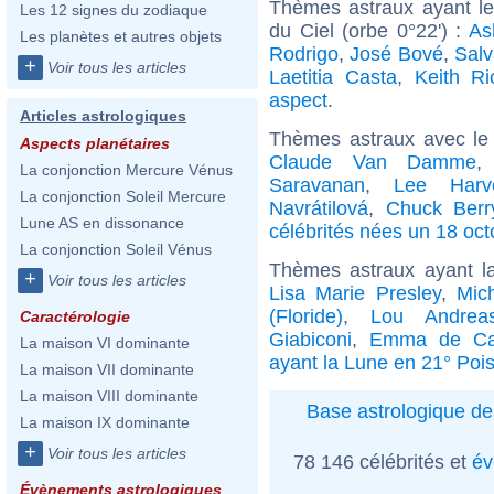
Thèmes astraux ayant le
Les 12 signes du zodiaque
du Ciel (orbe 0°22') :
As
Les planètes et autres objets
Rodrigo
,
José Bové
,
Salv
+
Voir tous les articles
Laetitia Casta
,
Keith Ri
aspect
.
Articles astrologiques
Thèmes astraux avec le
Aspects planétaires
Claude Van Damme
La conjonction Mercure Vénus
Saravanan
,
Lee Harv
La conjonction Soleil Mercure
Navrátilová
,
Chuck Berr
Lune AS en dissonance
célébrités nées un 18 oct
La conjonction Soleil Vénus
Thèmes astraux ayant l
+
Voir tous les articles
Lisa Marie Presley
,
Mic
(Floride)
,
Lou Andrea
Caractérologie
Giabiconi
,
Emma de Ca
La maison VI dominante
ayant la Lune en 21° Poi
La maison VII dominante
La maison VIII dominante
Base astrologique de
La maison IX dominante
+
Voir tous les articles
78 146 célébrités et
év
Évènements astrologiques