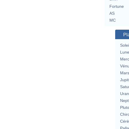
Fortune
AS
MC
Pl
Solei
Lun
Merc
Vén
Mar
Jupit
Satu
Uran
Nept
Plut
Chir
Cérè
Pall