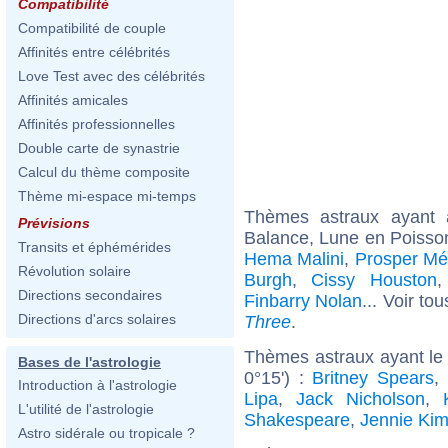
Compatibilité
Compatibilité de couple
Affinités entre célébrités
Love Test avec des célébrités
Affinités amicales
Affinités professionnelles
Double carte de synastrie
Calcul du thème composite
Thème mi-espace mi-temps
Thèmes astraux ayant
Prévisions
Balance, Lune en Poisso
Transits et éphémérides
Hema Malini
,
Prosper Mé
Révolution solaire
Burgh
,
Cissy Houston
Directions secondaires
Finbarry Nolan
... Voir to
Directions d'arcs solaires
Three
.
Thèmes astraux ayant le
Bases de l'astrologie
0°15') :
Britney Spears
,
Introduction à l'astrologie
Lipa
,
Jack Nicholson
,
L'utilité de l'astrologie
Shakespeare
,
Jennie Ki
Astro sidérale ou tropicale ?