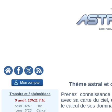
Une nouve
Thème astral et 
Prenez connaissance
Transits et éphémérides
avec sa carte du ciel, 
9 août, 13h11 T.U.
le calcul de ses domina
Soleil
16°59'
Lion
Lune
3°20'
Cancer