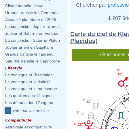
Chercher par
professi
Climat mondial actuel
Uranus transite les Gémeaux
1 207 3
Actualité planétaire de 2025
La conjonction Jupiter Uranus
Carte du ciel de Kla
Jupiter et Saturne en Verseau
Placidus)
La conjonction Saturne Pluton
Jupiter arrive en Sagittaire
Uranus transite le Taureau
Sélectionnez u
Saturne transite le Capricorne
Lifestyle
39'
16°
Le zodiaque et l'hésitation
Le zodiaque et la timidité
Le zodiaque et le mensonge
Les qualités des 12 signes
11
14'
23°
Les défauts des 12 signes
+
Voir tous les articles
31'
10°
Compatibilité
12
57'
15°
Astrologie et compatibilité