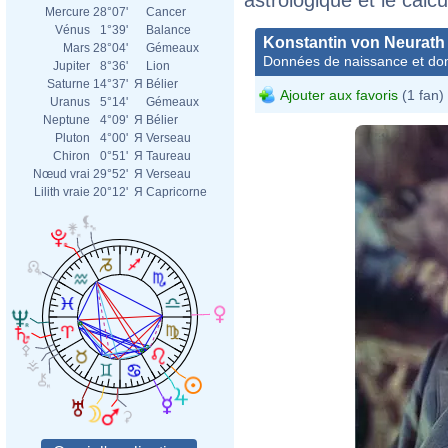
Mercure
28°07'
Cancer
Vénus
1°39'
Balance
Konstantin von Neurath
Mars
28°04'
Gémeaux
Données de naissance et dom
Jupiter
8°36'
Lion
Saturne
14°37'
Я
Bélier
Ajouter aux favoris
(1 fan)
Uranus
5°14'
Gémeaux
Neptune
4°09'
Я
Bélier
Pluton
4°00'
Я
Verseau
Chiron
0°51'
Я
Taureau
Nœud vrai
29°52'
Я
Verseau
Lilith vraie
20°12'
Я
Capricorne