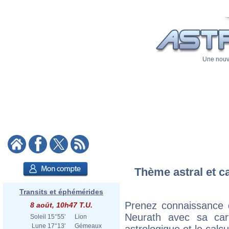
Une nouve
Thème astral et c
Transits et éphémérides
Prenez connaissance 
8 août, 10h47 T.U.
Neurath avec sa cart
Soleil
15°55'
Lion
Lune
17°13'
Gémeaux
astrologique et le calc