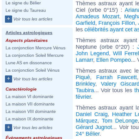
Thèmes astraux ayant le
Le signe du Bélier
Ciel (orbe 0°15') :
Arian
Le signe du Taureau
Amadeus Mozart
,
Megh
+
Voir tous les articles
Garfield
,
François Fillon
,
les
célébrités ayant cet a
Articles astrologiques
Thèmes astraux ayant
Aspects planétaires
Neptune (orbe 0°20') :
La conjonction Mercure Vénus
John Legend
,
Will Ferrel
La conjonction Soleil Mercure
Lamarr
,
Ellen Pompeo
...
Lune AS en dissonance
Thèmes astraux avec l
La conjonction Soleil Vénus
Piqué
,
Farrah Fawcett
+
Voir tous les articles
Brinkley
,
Valery Giscar
Caractérologie
Taubira
... Voir tous les
t
février
.
La maison VI dominante
La maison VII dominante
Thèmes astraux ayant l
La maison VIII dominante
Daniel Craig
,
Heather L
La maison IX dominante
Márquez
,
Tom DeLonge
Gérard Jugnot
... Voir to
+
Voir tous les articles
24° Bélier
.
Évènements astrologiques