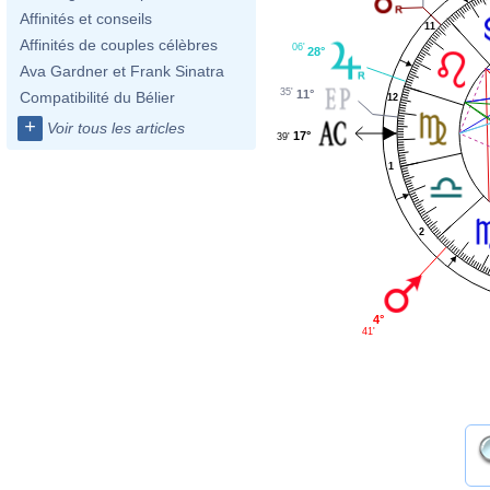
Affinités et conseils
11
Affinités de couples célèbres
06'
28°
Ava Gardner et Frank Sinatra
35'
11°
Compatibilité du Bélier
12
+
Voir tous les articles
17°
39'
1
2
4°
41'