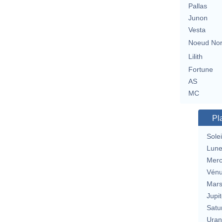
Pallas
Junon
Vesta
Noeud No
Lilith
Fortune
AS
MC
Pl
Solei
Lun
Merc
Vén
Mar
Jupit
Satu
Uran