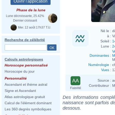
Phase de la lune
Lune décroissante, 25.42%
Dernier croissant
Mer. 12 août 17h37 T.U.
Né le :
d
à :
V
Recherche de célébrité
Soleil :
1
Lune :
2
V
Dominantes
:
M
Calculs astrologiques
M
Numérologie
:
c
Horoscope personnalisé
Vues
:
1
Horoscope du jour
Personnalité
AA
Source :
a
Ascendant et thème astral
Contributeur :
M
Fiabilité
Signe et Ascendant
Des informations complé
Atlas astrologique gratuit
naissance sont parfois di
Calcul de l'élément dominant
dessous.
Les 360 degrés symboliques