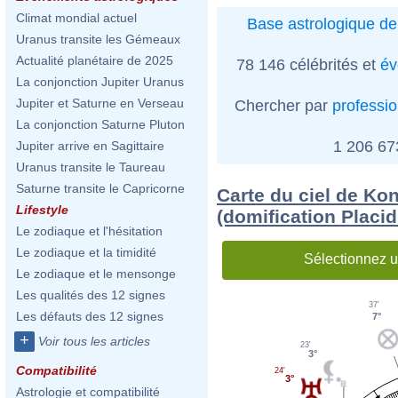
Climat mondial actuel
Base astrologique de
Uranus transite les Gémeaux
Actualité planétaire de 2025
78 146 célébrités et
év
La conjonction Jupiter Uranus
Jupiter et Saturne en Verseau
Chercher par
professi
La conjonction Saturne Pluton
1 206 6
Jupiter arrive en Sagittaire
Uranus transite le Taureau
Saturne transite le Capricorne
Carte du ciel de Ko
Lifestyle
(domification Placi
Le zodiaque et l'hésitation
Le zodiaque et la timidité
Sélectionnez u
Le zodiaque et le mensonge
Les qualités des 12 signes
37'
Les défauts des 12 signes
7°
+
Voir tous les articles
23'
3°
Compatibilité
24'
3°
Astrologie et compatibilité