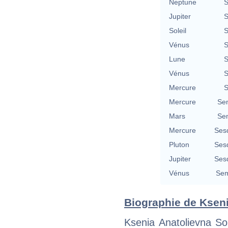
Neptune
S
Jupiter
S
Soleil
S
Vénus
S
Lune
S
Vénus
S
Mercure
S
Mercure
Se
Mars
Se
Mercure
Ses
Pluton
Ses
Jupiter
Ses
Vénus
Sem
Biographie de Kseni
Ksenia Anatolievna S