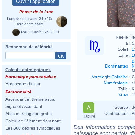
Phase de la lune
Lune décroissante, 34.74%
Dernier croissant
Mer. 12 août 17h37 T.U.
Née le :
j
à :
S
Recherche de célébrité
Soleil :
1
Lune :
1
B
Dominantes
:
N
Calculs astrologiques
M
Horoscope personnalisé
Astrologie Chinoise
:
C
Numérologie
:
c
Horoscope du jour
Taille :
K
Personnalité
Vues
:
1
Ascendant et thème astral
Signe et Ascendant
A
Source :
d
Contributeur :
A
Atlas astrologique gratuit
Fiabilité
Calcul de l'élément dominant
Des informations complé
Les 360 degrés symboliques
naissance sont parfois di