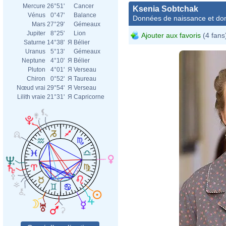
Mercure
26°51'
Cancer
Ksenia Sobtchak
Vénus
0°47'
Balance
Données de naissance et dom
Mars
27°29'
Gémeaux
Jupiter
8°25'
Lion
Ajouter aux favoris
(4 fans
Saturne
14°38'
Я
Bélier
Uranus
5°13'
Gémeaux
Neptune
4°10'
Я
Bélier
Pluton
4°01'
Я
Verseau
Chiron
0°52'
Я
Taureau
Nœud vrai
29°54'
Я
Verseau
Lilith vraie
21°31'
Я
Capricorne