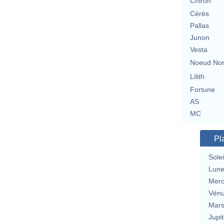
Chiron
Cérès
Pallas
Junon
Vesta
Noeud No
Lilith
Fortune
AS
MC
Pl
Solei
Lun
Merc
Vén
Mar
Jupit