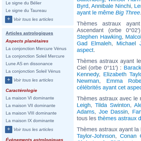
Le signe du Bélier
Byrd
,
Annibale Ninchi
,
Le
Le signe du Taureau
ayant le même
Big Three
+
Voir tous les articles
Thèmes astraux ayan
Ascendant (orbe 0°02
Articles astrologiques
Stephen Hawking
,
Malco
Aspects planétaires
Gad Elmaleh
,
Michael 
La conjonction Mercure Vénus
aspect
.
La conjonction Soleil Mercure
Thèmes astraux ayant le
Lune AS en dissonance
Ciel (orbe 0°11') :
Barac
La conjonction Soleil Vénus
Kennedy
,
Elizabeth Tayl
+
Voir tous les articles
Newman
,
Emma Rober
célébrités ayant cet aspe
Caractérologie
Thèmes astraux avec le 
La maison VI dominante
Leigh
,
Tilda Swinton
,
Al
La maison VII dominante
Adams
,
Joe Dassin
,
Fa
La maison VIII dominante
tous les
thèmes astraux d
La maison IX dominante
+
Thèmes astraux ayant la
Voir tous les articles
Taylor-Johnson
,
Conan O
Évènements astrologiques