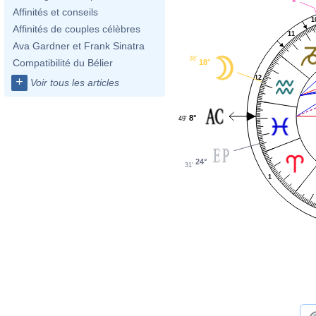
Affinités et conseils
1
Affinités de couples célèbres
11
Ava Gardner et Frank Sinatra
36'
Compatibilité du Bélier
18°
12
+
Voir tous les articles
8°
49'
24°
31'
1