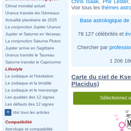
Chris Isaak
,
Phil Lester
Climat mondial actuel
Voir tous les
thèmes astr
Uranus transite les Gémeaux
Base astrologique de 
Actualité planétaire de 2025
La conjonction Jupiter Uranus
78 127 célébrités et
év
Jupiter et Saturne en Verseau
La conjonction Saturne Pluton
Chercher par
professi
Jupiter arrive en Sagittaire
Uranus transite le Taureau
1 206 1
Saturne transite le Capricorne
Lifestyle
Carte du ciel de Ks
Le zodiaque et l'hésitation
Placidus)
Le zodiaque et la timidité
Le zodiaque et le mensonge
Les qualités des 12 signes
Sélectionnez u
Les défauts des 12 signes
+
Voir tous les articles
22'
25
00'
0°
Compatibilité
Astrologie et compatibilité