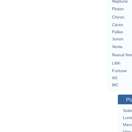
Neptune
Pluton
Chiron
Cérès
Pallas
Junon
Vesta
Noeud No
Lilith
Fortune
AS
MC
Pl
Solei
Lun
Merc
Vén