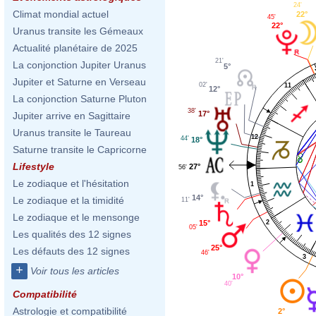
24'
Climat mondial actuel
22°
45'
22°
Uranus transite les Gémeaux
Actualité planétaire de 2025
21'
La conjonction Jupiter Uranus
5°
Jupiter et Saturne en Verseau
02'
11
12°
La conjonction Saturne Pluton
38'
17°
Jupiter arrive en Sagittaire
Uranus transite le Taureau
12
44'
18°
Saturne transite le Capricorne
Lifestyle
27°
56'
Le zodiaque et l'hésitation
1
14°
Le zodiaque et la timidité
11'
Le zodiaque et le mensonge
15°
2
05'
Les qualités des 12 signes
25°
Les défauts des 12 signes
46'
3
+
Voir tous les articles
10°
40'
Compatibilité
Astrologie et compatibilité
2°