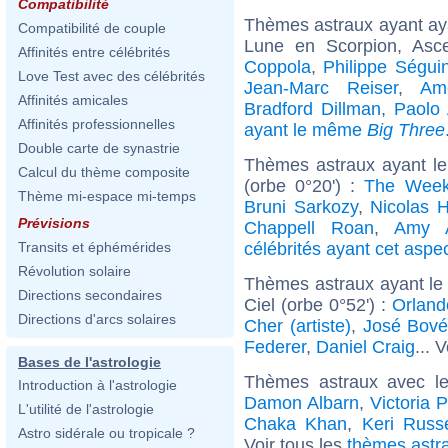
Compatibilité
Thèmes astraux ayant a
Compatibilité de couple
Lune en Scorpion, Asc
Affinités entre célébrités
Coppola
,
Philippe Ségui
Love Test avec des célébrités
Jean-Marc Reiser
,
Am
Affinités amicales
Bradford Dillman
,
Paolo
Affinités professionnelles
ayant le même
Big Three
Double carte de synastrie
Thèmes astraux ayant le
Calcul du thème composite
(orbe 0°20') :
The Wee
Thème mi-espace mi-temps
Bruni Sarkozy
,
Nicolas H
Prévisions
Chappell Roan
,
Amy 
célébrités ayant cet aspe
Transits et éphémérides
Révolution solaire
Thèmes astraux ayant le
Directions secondaires
Ciel (orbe 0°52') :
Orlan
Directions d'arcs solaires
Cher (artiste)
,
José Bov
Federer
,
Daniel Craig
... 
Bases de l'astrologie
Thèmes astraux avec l
Introduction à l'astrologie
Damon Albarn
,
Victoria P
L'utilité de l'astrologie
Chaka Khan
,
Keri Russe
Astro sidérale ou tropicale ?
Voir tous les
thèmes astra