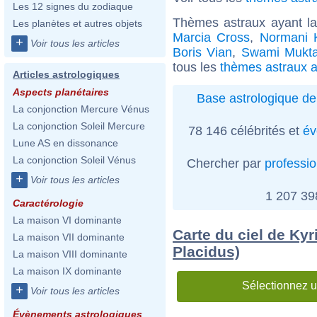
Les 12 signes du zodiaque
Thèmes astraux ayant l
Les planètes et autres objets
Marcia Cross
,
Normani 
+
Voir tous les articles
Boris Vian
,
Swami Mukt
tous les
thèmes astraux a
Articles astrologiques
Aspects planétaires
Base astrologique de
La conjonction Mercure Vénus
La conjonction Soleil Mercure
78 146 célébrités et
év
Lune AS en dissonance
La conjonction Soleil Vénus
Chercher par
professi
+
Voir tous les articles
1 207 3
Caractérologie
La maison VI dominante
Carte du ciel de Kyr
La maison VII dominante
Placidus)
La maison VIII dominante
La maison IX dominante
Sélectionnez u
+
Voir tous les articles
Évènements astrologiques