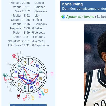
Mercure
29°55'
Cancer
Kyrie Irving
Vénus
2°51'
Balance
Données de naissance et dom
Mars
28°52'
Gémeaux
Jupiter
8°52'
Lion
Ajouter aux favoris
(41 fan
Saturne
14°35'
Я
Bélier
Uranus
5°16'
Gémeaux
Neptune
4°08'
Я
Bélier
Pluton
3°59'
Я
Verseau
Chiron
0°51'
Я
Taureau
Nœud vrai
29°51'
Я
Verseau
Lilith vraie
18°11'
Я
Capricorne