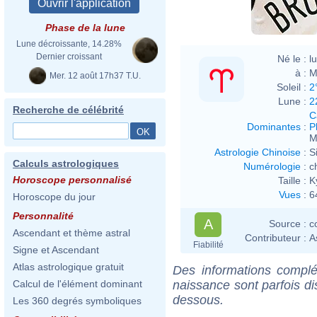
Phase de la lune
Lune décroissante, 14.28%
Dernier croissant
Né le :
l
à :
M
Mer. 12 août 17h37 T.U.
Soleil :
2
Lune :
2
Recherche de célébrité
C
Dominantes
:
P
M
Astrologie Chinoise
:
S
Calculs astrologiques
Numérologie
:
c
Horoscope personnalisé
Taille :
K
Vues
:
6
Horoscope du jour
Personnalité
A
Source :
c
Ascendant et thème astral
Contributeur :
A
Fiabilité
Signe et Ascendant
Atlas astrologique gratuit
Des informations complé
naissance sont parfois di
Calcul de l'élément dominant
dessous.
Les 360 degrés symboliques