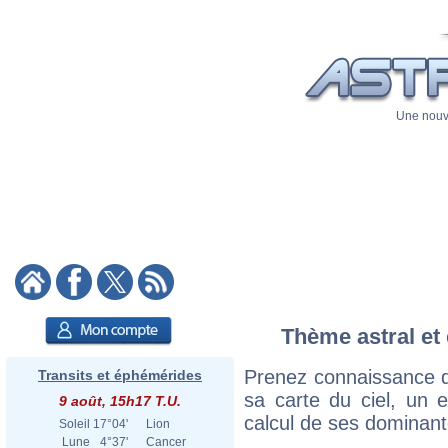
Une nouve
Thème astral et 
Prenez connaissance d
Transits et éphémérides
sa carte du ciel, un ex
9 août, 15h17 T.U.
calcul de ses dominant
Soleil
17°04'
Lion
Lune
4°37'
Cancer