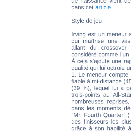
de naissance vient de
dans cet
article
.
Style de jeu
Irving est un meneur s
qui maîtrise une va
allant du crossover
considéré comme l'un 
À cela s'ajoute une ra
qualité qui lui octroie
1. Le meneur compte da
fiable à mi-distance (
(39 %), lequel lui a 
trois-points au All-S
nombreuses reprises, 
dans les moments déci
"Mr. Fourth Quarter" ("
des finisseurs les pl
grâce à son habilité à