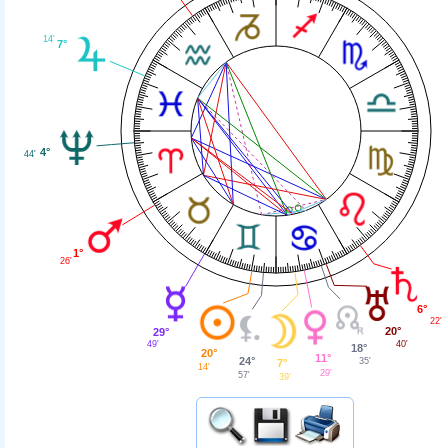
14'
7°
4°
44'
1°
26'
6°
22'
20°
29°
40'
49'
18°
20°
11°
24°
35'
7°
14'
29'
57'
39'