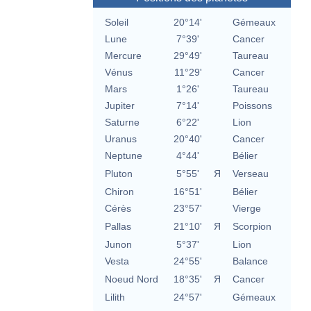
Soleil
20°14'
Gémeaux
Lune
7°39'
Cancer
Mercure
29°49'
Taureau
Vénus
11°29'
Cancer
Mars
1°26'
Taureau
Jupiter
7°14'
Poissons
Saturne
6°22'
Lion
Uranus
20°40'
Cancer
Neptune
4°44'
Bélier
Pluton
5°55'
Я
Verseau
Chiron
16°51'
Bélier
Cérès
23°57'
Vierge
Pallas
21°10'
Я
Scorpion
Junon
5°37'
Lion
Vesta
24°55'
Balance
Noeud Nord
18°35'
Я
Cancer
Lilith
24°57'
Gémeaux