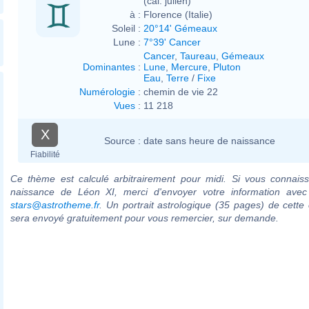
(cal. julien)
à :
Florence (Italie)
Soleil :
20°14' Gémeaux
Lune :
7°39' Cancer
Cancer
,
Taureau
,
Gémeaux
Dominantes
:
Lune
,
Mercure
,
Pluton
Eau
,
Terre
/
Fixe
Numérologie
:
chemin de vie 22
Vues
:
11 218
X
Source :
date sans heure de naissance
Fiabilité
Ce thème est calculé arbitrairement pour midi. Si vous connaiss
naissance de Léon XI, merci d'envoyer votre information ave
stars@astrotheme.fr
. Un portrait astrologique (35 pages) de cette 
sera envoyé gratuitement pour vous remercier, sur demande.