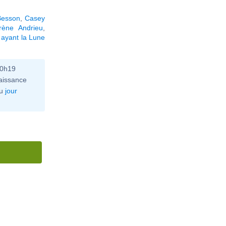
Besson
,
Casey
Irène Andrieu
,
 ayant la Lune
10h19
aissance
u
jour