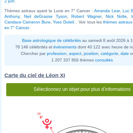
2 juin
.
Thèmes astraux ayant la Lune en 7° Cancer :
Amanda Lear
,
Luc 
Anthony
,
Neil deGrasse Tyson
,
Robert Wagner
,
Nick Nolte
,
Candace Cameron Bure
,
Yves Duteil
... Voir tous les
thèmes astraux
en 7° Cancer
.
Base astrologique de célébrités
au samedi 8 août 2026 à 
78 146 célébrités et
évènements
dont 40 122 avec heure de n
Chercher par
profession
,
aspect
,
position
,
catégorie
,
date
o
1 207 337 856 thèmes
consultés
Carte du ciel de Léon XI
Sélectionnez un objet pour plus d'informations
55'
5°