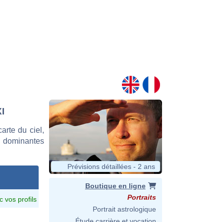
I
rte du ciel,
s dominantes
Prévisions détaillées - 2 ans
Boutique en ligne
Portraits
c vos profils
Portrait astrologique
Étude carrière et vocation