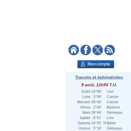
Transits et éphémérides
9 août, 12h54 T.U.
Soleil
16°58'
Lion
Lune
3°09'
Cancer
Mercure
29°46'
Cancer
Vénus
2°45'
Balance
Mars
28°48'
Gémeaux
Jupiter
8°51'
Lion
Saturne
14°35'
Я
Bélier
Uranus
5°16'
Gémeaux