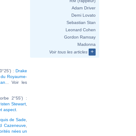
RM (rappeur)
Adam Driver
Demi Lovato
Sebastian Stan
Leonard Cohen
Gordon Ramsay
Madonna
+
Voir tous les articles
0°25') :
Drake
oi du Royaume-
han
... Voir les
rbe 2°55') :
risten Stewart
,
et aspect
.
quis de Sade
,
rd Cazeneuve
,
brités nées un