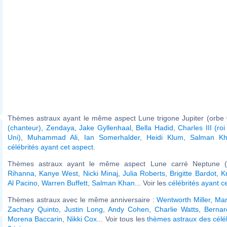
Thèmes astraux ayant le même aspect Lune trigone Jupiter (orbe 
(chanteur)
,
Zendaya
,
Jake Gyllenhaal
,
Bella Hadid
,
Charles III (r
Uni)
,
Muhammad Ali
,
Ian Somerhalder
,
Heidi Klum
,
Salman K
célébrités ayant cet aspect
.
Thèmes astraux ayant le même aspect Lune carré Neptune (o
Rihanna
,
Kanye West
,
Nicki Minaj
,
Julia Roberts
,
Brigitte Bardot
,
K
Al Pacino
,
Warren Buffett
,
Salman Khan
... Voir les
célébrités ayant c
Thèmes astraux avec le même anniversaire :
Wentworth Miller
,
Mar
Zachary Quinto
,
Justin Long
,
Andy Cohen
,
Charlie Watts
,
Berna
Morena Baccarin
,
Nikki Cox
... Voir tous les
thèmes astraux des célé