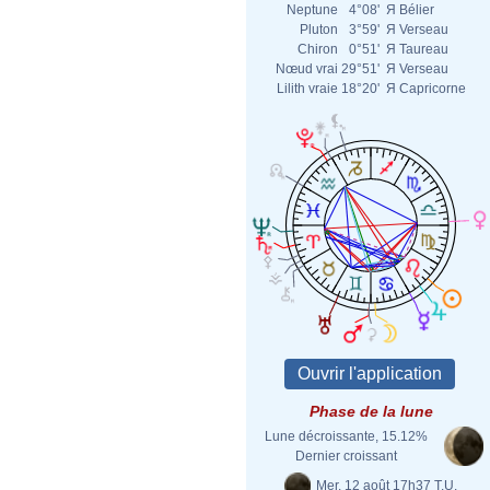
Neptune
4°08'
Я
Bélier
Pluton
3°59'
Я
Verseau
Chiron
0°51'
Я
Taureau
Nœud vrai
29°51'
Я
Verseau
Lilith vraie
18°20'
Я
Capricorne
Phase de la lune
Lune décroissante, 15.12%
Dernier croissant
Mer. 12 août 17h37 T.U.