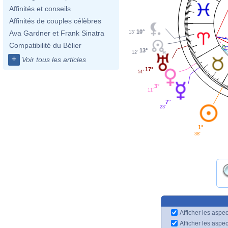
Affinités et conseils
Affinités de couples célèbres
10°
Ava Gardner et Frank Sinatra
13'
Compatibilité du Bélier
13°
12'
+
Voir tous les articles
17°
51'
3°
11'
7°
23'
1°
38'
Afficher les aspec
Afficher les aspe