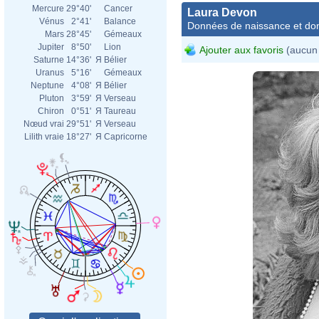
Mercure
29°40'
Cancer
Laura Devon
Vénus
2°41'
Balance
Données de naissance et dom
Mars
28°45'
Gémeaux
Jupiter
8°50'
Lion
Ajouter aux favoris
(aucun 
Saturne
14°36'
Я
Bélier
Uranus
5°16'
Gémeaux
Neptune
4°08'
Я
Bélier
Pluton
3°59'
Я
Verseau
Chiron
0°51'
Я
Taureau
Nœud vrai
29°51'
Я
Verseau
Lilith vraie
18°27'
Я
Capricorne