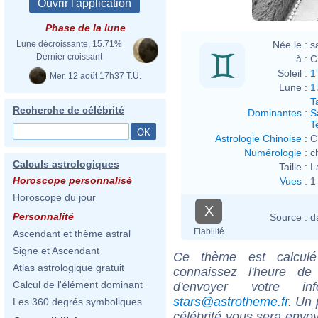
Phase de la lune
Née le :
s
Lune décroissante, 15.71%
Dernier croissant
à :
C
Soleil :
1
Mer. 12 août 17h37 T.U.
Lune :
1
T
Recherche de célébrité
Dominantes
:
S
T
Astrologie Chinoise
:
C
Numérologie
:
c
Calculs astrologiques
Taille :
L
Horoscope personnalisé
Vues
:
1
Horoscope du jour
X
Personnalité
Source :
d
Fiabilité
Ascendant et thème astral
Signe et Ascendant
Ce thème est calculé 
Atlas astrologique gratuit
connaissez l'heure d
Calcul de l'élément dominant
d'envoyer votre i
stars@astrotheme.fr
. Un 
Les 360 degrés symboliques
célébrité vous sera envoy