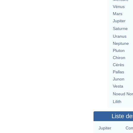
Vénus
Mars
Jupiter
Saturne
Uranus
Neptune
Pluton
Chiron
Cérès
Pallas
Junon
Vesta
Noeud No
Lilith
Liste de
Jupiter
Con