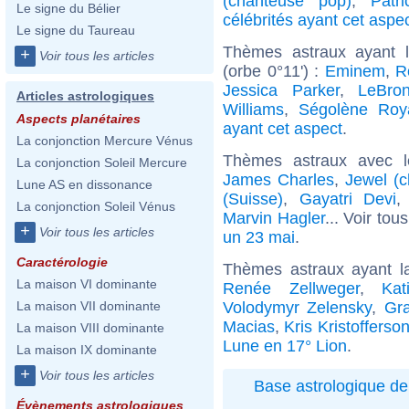
(chanteuse pop)
,
Patr
Le signe du Bélier
célébrités ayant cet aspe
Le signe du Taureau
Thèmes astraux ayant 
+
Voir tous les articles
(orbe 0°11') :
Eminem
,
R
Jessica Parker
,
LeBro
Articles astrologiques
Williams
,
Ségolène Roy
Aspects planétaires
ayant cet aspect
.
La conjonction Mercure Vénus
Thèmes astraux avec 
La conjonction Soleil Mercure
James Charles
,
Jewel (c
Lune AS en dissonance
(Suisse)
,
Gayatri Devi
La conjonction Soleil Vénus
Marvin Hagler
... Voir tou
+
Voir tous les articles
un 23 mai
.
Caractérologie
Thèmes astraux ayant l
La maison VI dominante
Renée Zellweger
,
Ka
Volodymyr Zelensky
,
Gr
La maison VII dominante
Macias
,
Kris Kristofferso
La maison VIII dominante
Lune en 17° Lion
.
La maison IX dominante
+
Voir tous les articles
Base astrologique de
Évènements astrologiques