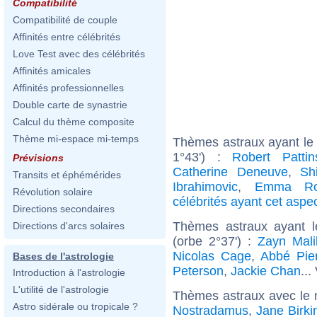
Compatibilité
Compatibilité de couple
Affinités entre célébrités
Love Test avec des célébrités
Affinités amicales
Affinités professionnelles
Double carte de synastrie
Calcul du thème composite
Thème mi-espace mi-temps
Thèmes astraux ayant le 
1°43') :
Robert Pattin
Prévisions
Catherine Deneuve
,
Sh
Transits et éphémérides
Ibrahimovic
,
Emma Ro
Révolution solaire
célébrités ayant cet aspe
Directions secondaires
Thèmes astraux ayant l
Directions d'arcs solaires
(orbe 2°37') :
Zayn Mali
Nicolas Cage
,
Abbé Pie
Bases de l'astrologie
Peterson
,
Jackie Chan
...
Introduction à l'astrologie
L'utilité de l'astrologie
Thèmes astraux avec le 
Astro sidérale ou tropicale ?
Nostradamus
,
Jane Birki