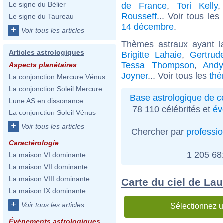
Le signe du Bélier
de France
,
Tori Kelly
Rousseff
... Voir tous les
Le signe du Taureau
14 décembre
.
+
Voir tous les articles
Thèmes astraux ayant l
Articles astrologiques
Brigitte Lahaie
,
Gertrud
Tessa Thompson
,
And
Aspects planétaires
Joyner
... Voir tous les
thè
La conjonction Mercure Vénus
La conjonction Soleil Mercure
Base astrologique de cé
Lune AS en dissonance
78 110 célébrités et
év
La conjonction Soleil Vénus
+
Voir tous les articles
Chercher par
professi
Caractérologie
1 205 6
La maison VI dominante
La maison VII dominante
La maison VIII dominante
Carte du ciel de La
La maison IX dominante
+
Voir tous les articles
Sélectionnez u
Évènements astrologiques