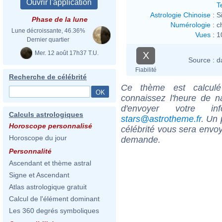
T
Astrologie Chinoise
:
S
Phase de la lune
Numérologie
:
c
Lune décroissante, 46.36%
Vues
:
1
Dernier quartier
Mer. 12 août 17h37 T.U.
X
Source :
d
Fiabilité
Recherche de célébrité
Ce thème est calculé 
connaissez l'heure de n
d'envoyer votre i
Calculs astrologiques
stars@astrotheme.fr
. Un 
Horoscope personnalisé
célébrité vous sera envoy
Horoscope du jour
demande.
Personnalité
Ascendant et thème astral
Signe et Ascendant
Atlas astrologique gratuit
Calcul de l'élément dominant
Les 360 degrés symboliques