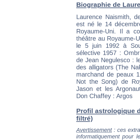
Biographie de Laure
Laurence Naismith, d
est né le 14 décembr
Royaume-Uni. Il a co
théâtre au Royaume-Uni
le 5 juin 1992 à Sout
sélective 1957 : Ombr
de Jean Negulesco : l
des alligators (The N
marchand de peaux 19
Not the Song) de Roy
Jason et les Argonau
Don Chaffey : Argos
Profil astrologique 
filtré)
Avertissement
: ces extra
informatiquement pour le