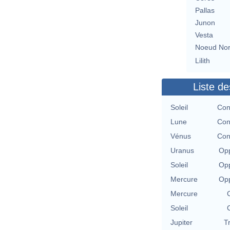
Pallas
Junon
Vesta
Noeud No
Lilith
Liste de
Soleil
Con
Lune
Con
Vénus
Con
Uranus
Opp
Soleil
Opp
Mercure
Opp
Mercure
Soleil
Jupiter
T