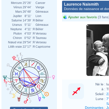
Mercure
25°26'
Cancer
Laurence Naismith
Vénus
29°44'
Vierge
Données de naissance et dom
Mars
26°48'
Gémeaux
Jupiter
8°11'
Lion
Ajouter aux favoris
(3 fans
Saturne
14°39'
Я
Bélier
Uranus
5°11'
Gémeaux
Neptune
4°11'
Я
Bélier
Pluton
4°03'
Я
Verseau
Chiron
0°52'
Я
Taureau
Nœud vrai
29°54'
Я
Verseau
Lilith vraie
22°17'
Я
Capricorne
Né le :
l
à :
T
Soleil :
2
Lune :
7
S
Dominantes
:
J