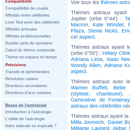
Compatibilité
Voir tous les
thèmes astr
Compatibilité de couple
Thèmes astraux ayant 
Affinités entre célébrités
Jupiter (orbe 0°44') :
Ta
Love Test avec des célébrités
Macron
,
Kate Winslet
,
Affinités amicales
Plaza
,
Stevie Nicks
,
Em
Affinités professionnelles
cet aspect
.
Double carte de synastrie
Thèmes astraux ayant l
Calcul du thème composite
(orbe 0°55') :
Hillary Clin
Thème mi-espace mi-temps
Adriana Lima
,
Isaac Ne
Woody Allen
,
Adriana K
Prévisions
aspect
.
Transits et éphémérides
Révolution solaire
Thèmes astraux avec l
Directions secondaires
Warren Buffett
,
Bebe 
Directions d'arcs solaires
(styliste, chanteuse)
,
Geneviève de Fontenay
Bases de l'astrologie
astraux des célébrités né
Introduction à l'astrologie
Thèmes astraux ayant l
L'utilité de l'astrologie
Milla Jovovich
,
Daniel B
Astro sidérale ou tropicale ?
Mélanie Laurent
,
Akbar 