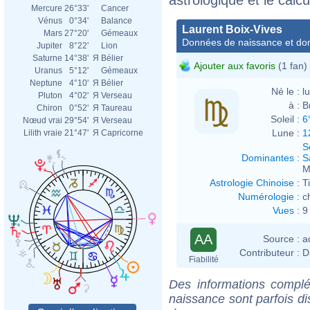
Mercure
26°33'
Cancer
Vénus
0°34'
Balance
Laurent Boix-Vives
Mars
27°20'
Gémeaux
Données de naissance et dom
Jupiter
8°22'
Lion
Saturne
14°38'
Я
Bélier
Ajouter aux favoris
(1 fan)
Uranus
5°12'
Gémeaux
Neptune
4°10'
Я
Bélier
Né le :
l
Pluton
4°02'
Я
Verseau
à :
B
Chiron
0°52'
Я
Taureau
Soleil :
6
Nœud vrai
29°54'
Я
Verseau
Lune :
1
Lilith vraie
21°47'
Я
Capricorne
S
Dominantes
:
S
M
Astrologie Chinoise
:
T
Numérologie
:
c
Vues
:
9
AA
Source :
a
Contributeur :
D
Fiabilité
Des informations complé
naissance sont parfois di