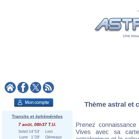
Une nouve
Thème astral et c
Transits et éphémérides
Prenez connaissance 
7 août, 08h37 T.U.
Vives avec sa carte
Soleil
14°53'
Lion
Lune
1°29'
Gémeaux
astrologique et le calc