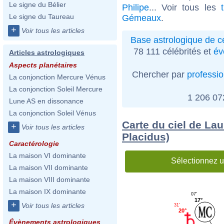
Le signe du Bélier
Philipe
... Voir tous les
Le signe du Taureau
Gémeaux
.
+
Voir tous les articles
Base astrologique de cé
78 111 célébrités et
év
Articles astrologiques
Aspects planétaires
Chercher par
professi
La conjonction Mercure Vénus
La conjonction Soleil Mercure
1 206 0
Lune AS en dissonance
La conjonction Soleil Vénus
Carte du ciel de Lau
+
Voir tous les articles
Placidus)
Caractérologie
La maison VI dominante
Sélectionnez u
La maison VII dominante
La maison VIII dominante
La maison IX dominante
07'
17°
+
Voir tous les articles
31'
20°
Évènements astrologiques