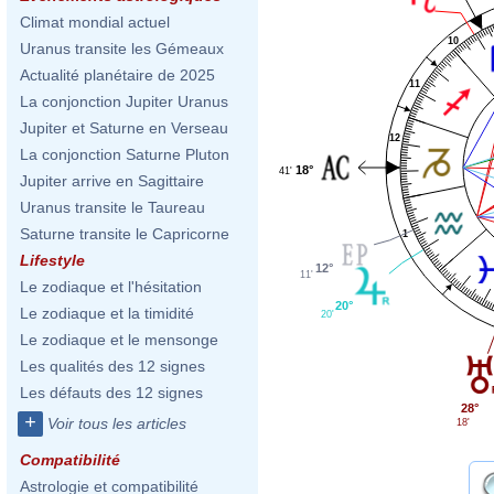
Climat mondial actuel
10
Uranus transite les Gémeaux
Actualité planétaire de 2025
11
La conjonction Jupiter Uranus
Jupiter et Saturne en Verseau
12
La conjonction Saturne Pluton
18°
41'
Jupiter arrive en Sagittaire
Uranus transite le Taureau
Saturne transite le Capricorne
1
Lifestyle
12°
11'
Le zodiaque et l'hésitation
20°
Le zodiaque et la timidité
20'
Le zodiaque et le mensonge
Les qualités des 12 signes
Les défauts des 12 signes
28°
+
Voir tous les articles
18'
Compatibilité
Astrologie et compatibilité