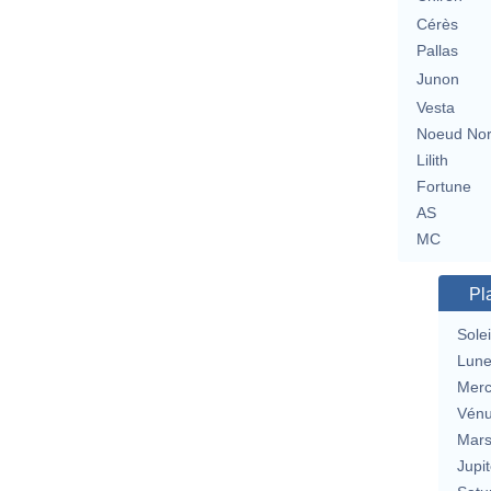
Cérès
Pallas
Junon
Vesta
Noeud No
Lilith
Fortune
AS
MC
Pl
Solei
Lun
Merc
Vén
Mar
Jupit