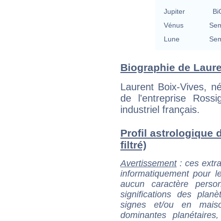
Jupiter
Bi
Vénus
Sem
Lune
Sem
Biographie de Lauren
Laurent Boix-Vives, n
de l'entreprise Ross
industriel français.
Profil astrologique 
filtré)
Avertissement
: ces extra
informatiquement pour le
aucun caractère perso
significations des pla
signes et/ou en maiso
dominantes planétaires,