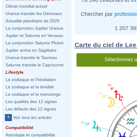
Climat mondial actuel
Chercher par
professi
Uranus transite les Gémeaux
Actualité planétaire de 2025
1 207 3
La conjonction Jupiter Uranus
Jupiter et Saturne en Verseau
La conjonction Saturne Pluton
Carte du ciel de Le
Jupiter arrive en Sagittaire
Uranus transite le Taureau
Sélectionnez u
Saturne transite le Capricorne
Lifestyle
Le zodiaque et l'hésitation
01'
Le zodiaque et la timidité
9°
05'
Le zodiaque et le mensonge
13°
Les qualités des 12 signes
Les défauts des 12 signes
+
Voir tous les articles
15'
12°
Compatibilité
Astrologie et compatibilité