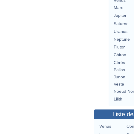
Vénus
Mars
Jupiter
Saturne
Uranus
Neptune
Pluton
Chiron
Cérès
Pallas
Junon
Vesta
Noeud No
Lilith
Liste de
Vénus
Con