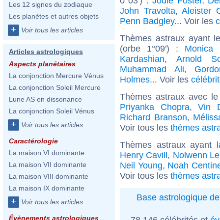
0°03') :
Jodie Foster
,
De
Les 12 signes du zodiaque
John Travolta
,
Aleister 
Les planètes et autres objets
Penn Badgley
... Voir les
c
+
Voir tous les articles
Thèmes astraux ayant le
(orbe 1°09') :
Monica B
Articles astrologiques
Kardashian
,
Arnold Sc
Aspects planétaires
Muhammad Ali
,
Gord
La conjonction Mercure Vénus
Holmes
... Voir les
célébri
La conjonction Soleil Mercure
Thèmes astraux avec le
Lune AS en dissonance
Priyanka Chopra
,
Vin D
La conjonction Soleil Vénus
Richard Branson
,
Méliss
+
Voir tous les articles
Voir tous les
thèmes astra
Caractérologie
Thèmes astraux ayant 
La maison VI dominante
Henry Cavill
,
Nolwenn Le
Neil Young
,
Noah Centin
La maison VII dominante
Voir tous les
thèmes astr
La maison VIII dominante
La maison IX dominante
Base astrologique de
+
Voir tous les articles
Évènements astrologiques
78 146 célébrités et
év