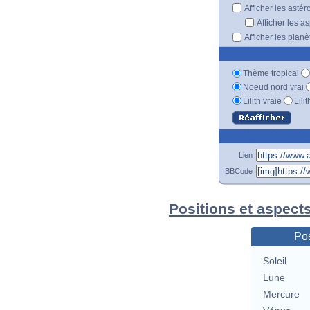
Afficher les astér
Afficher les a
Afficher les plan
Thème tropical
Noeud nord vrai
Lilith vraie
Lili
Lien
BBCode
Positions et aspect
Pos
Soleil
Lune
Mercure