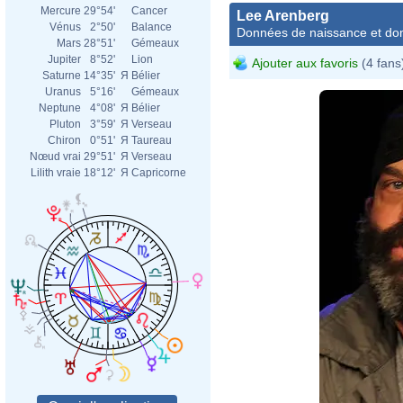
Mercure
29°54'
Cancer
Lee Arenberg
Vénus
2°50'
Balance
Données de naissance et dom
Mars
28°51'
Gémeaux
Jupiter
8°52'
Lion
Ajouter aux favoris
(4 fans
Saturne
14°35'
Я
Bélier
Uranus
5°16'
Gémeaux
Neptune
4°08'
Я
Bélier
Pluton
3°59'
Я
Verseau
Chiron
0°51'
Я
Taureau
Nœud vrai
29°51'
Я
Verseau
Lilith vraie
18°12'
Я
Capricorne