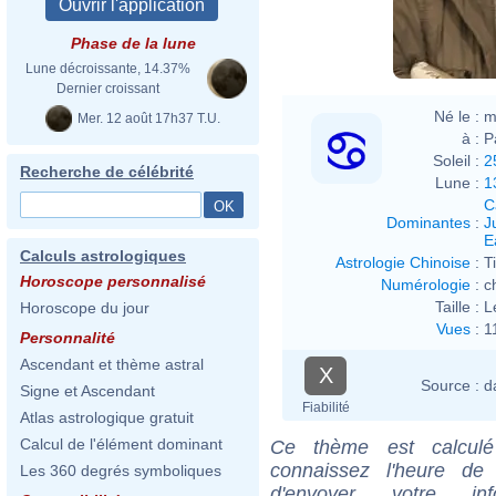
Phase de la lune
Lune décroissante, 14.37%
Dernier croissant
Né le :
m
Mer. 12 août 17h37 T.U.
à :
P
Soleil :
2
Recherche de célébrité
Lune :
1
C
Dominantes
:
J
E
Calculs astrologiques
Astrologie Chinoise
:
T
Horoscope personnalisé
Numérologie
:
c
Taille :
L
Horoscope du jour
Vues
:
1
Personnalité
Ascendant et thème astral
X
Source :
d
Signe et Ascendant
Fiabilité
Atlas astrologique gratuit
Calcul de l'élément dominant
Ce thème est calculé 
connaissez l'heure de
Les 360 degrés symboliques
d'envoyer votre i