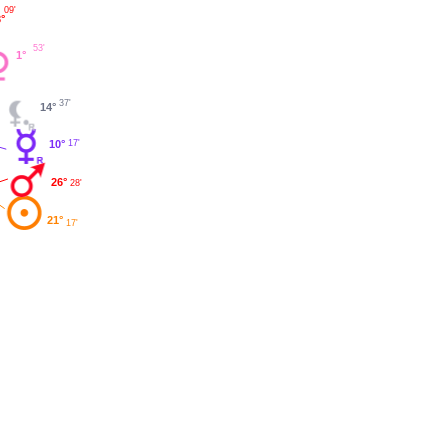
09'
°
53'
1°
37'
14°
17'
10°
26°
28'
21°
17'