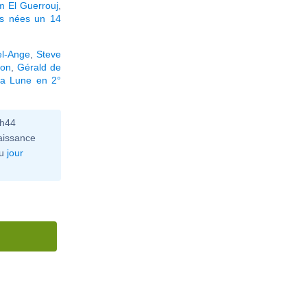
m El Guerrouj
,
és nées un 14
el-Ange
,
Steve
lon
,
Gérald de
la Lune en 2°
0h44
aissance
u
jour