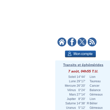
Transits et éphémérides
7 août, 04h55 T.U.
Soleil
14°44'
Lion
Lune
29°17'
Taureau
Mercure
26°20'
Cancer
Vénus
0°24'
Balance
Mars
27°14'
Gémeaux
Jupiter
8°20'
Lion
Saturne
14°38'
Я
Bélier
Uranus
5°12'
Gémeaux