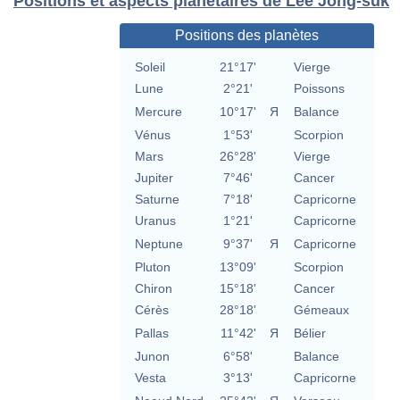
Positions et aspects planétaires de Lee Jong-suk
Positions des planètes
Soleil
21°17'
Vierge
Lune
2°21'
Poissons
Mercure
10°17'
Я
Balance
Vénus
1°53'
Scorpion
Mars
26°28'
Vierge
Jupiter
7°46'
Cancer
Saturne
7°18'
Capricorne
Uranus
1°21'
Capricorne
Neptune
9°37'
Я
Capricorne
Pluton
13°09'
Scorpion
Chiron
15°18'
Cancer
Cérès
28°18'
Gémeaux
Pallas
11°42'
Я
Bélier
Junon
6°58'
Balance
Vesta
3°13'
Capricorne