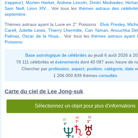
(rappeur)
,
Morten Harket
,
Andrew Lincoln
,
Dmitri Medvedev
,
Hicha
Sam Neill
,
Léon XIV
... Voir tous les
thèmes astraux des célébrit
septembre
.
Thèmes astraux ayant la Lune en 2° Poissons :
Elvis Presley
,
Mich
Carell
,
Juliette Lewis
,
Thierry Lhermitte
,
Can Yaman
,
Anouchka De
Palmas
,
Oscar de la Hoya
... Voir tous les
thèmes astraux ayant 
Poissons
.
Base astrologique de célébrités
au jeudi 6 août 2026 à 2
78 111 célébrités et
évènements
dont 40 087 avec heure de n
Chercher par
profession
,
aspect
,
position
,
catégorie
,
date
o
1 206 000 839 thèmes
consultés
Carte du ciel de Lee Jong-suk
Sélectionnez un objet pour plus d'informations
21'
18'
37'
1°
7°
9°