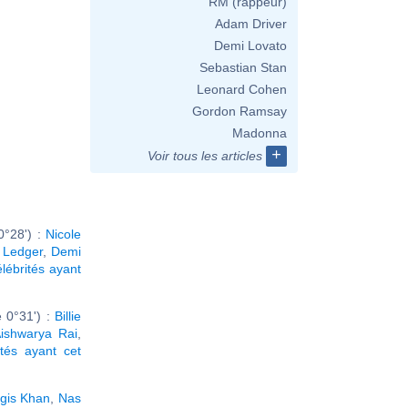
RM (rappeur)
Adam Driver
Demi Lovato
Sebastian Stan
Leonard Cohen
Gordon Ramsay
Madonna
+
Voir tous les articles
0°28') :
Nicole
 Ledger
,
Demi
élébrités ayant
 0°31') :
Billie
ishwarya Rai
,
ités ayant cet
gis Khan
,
Nas