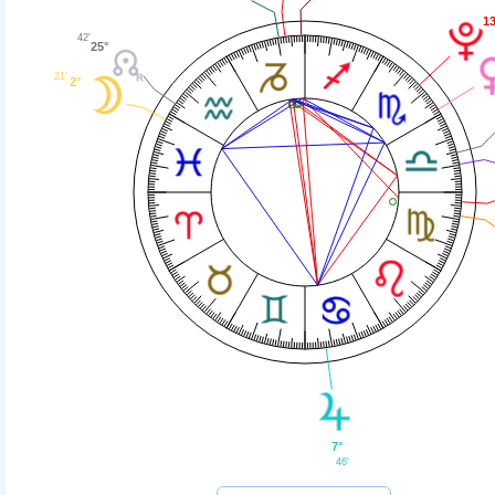
13
42'
25°
21'
2°
7°
46'