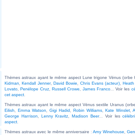
Thèmes astraux ayant le même aspect Lune trigone Vénus (orbe 
Kidman
,
Kendall Jenner
,
David Bowie
,
Chris Evans (acteur)
,
Heath
Lovato
,
Penélope Cruz
,
Russell Crowe
,
James Franco
... Voir les
c
cet aspect
.
Thèmes astraux ayant le même aspect Vénus sextile Uranus (orbe
Eilish
,
Emma Watson
,
Gigi Hadid
,
Robin Williams
,
Kate Winslet
,
A
George Harrison
,
Lenny Kravitz
,
Madison Beer
... Voir les
célébr
aspect
.
Thèmes astraux avec le même anniversaire :
Amy Winehouse
,
Gen