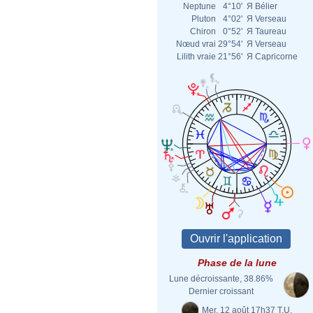
Neptune
4°10'
Я
Bélier
Pluton
4°02'
Я
Verseau
Chiron
0°52'
Я
Taureau
Nœud vrai
29°54'
Я
Verseau
Lilith vraie
21°56'
Я
Capricorne
Phase de la lune
Lune décroissante, 38.86%
Dernier croissant
Mer. 12 août 17h37 T.U.