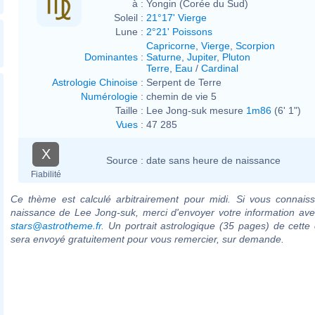
à :
Yongin (Corée du Sud)
Soleil :
21°17' Vierge
Lune :
2°21' Poissons
Capricorne
,
Vierge
,
Scorpion
Dominantes
:
Saturne
,
Jupiter
,
Pluton
Terre
,
Eau
/
Cardinal
Astrologie Chinoise
:
Serpent de Terre
Numérologie
:
chemin de vie 5
Taille :
Lee Jong-suk mesure
1m86
(6' 1")
Vues
:
47 285
X
Source :
date sans heure de naissance
Fiabilité
Ce thème est calculé arbitrairement pour midi. Si vous connaiss
naissance de Lee Jong-suk, merci d'envoyer votre information av
stars@astrotheme.fr
. Un portrait astrologique (35 pages) de cette 
sera envoyé gratuitement pour vous remercier, sur demande.