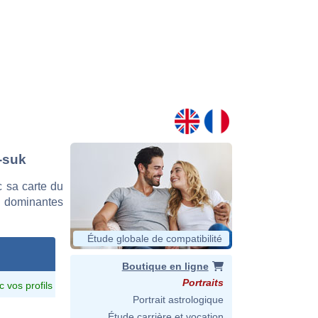
-suk
 sa carte du
es dominantes
Étude globale de compatibilité
Boutique en ligne
Portraits
c vos profils
Portrait astrologique
Étude carrière et vocation