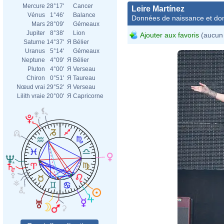
Mercure
28°17'
Cancer
Leire Martínez
Vénus
1°46'
Balance
Données de naissance et dom
Mars
28°09'
Gémeaux
Jupiter
8°38'
Lion
Ajouter aux favoris
(aucun 
Saturne
14°37'
Я
Bélier
Uranus
5°14'
Gémeaux
Neptune
4°09'
Я
Bélier
Pluton
4°00'
Я
Verseau
Chiron
0°51'
Я
Taureau
Nœud vrai
29°52'
Я
Verseau
Lilith vraie
20°00'
Я
Capricorne