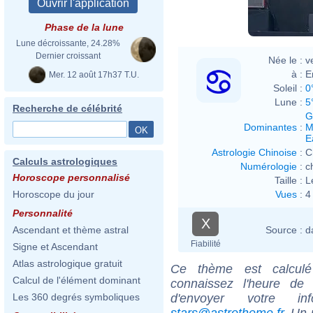
Phase de la lune
Lune décroissante, 24.28%
Dernier croissant
Née le :
v
à :
E
Mer. 12 août 17h37 T.U.
Soleil :
0
Lune :
5
Recherche de célébrité
G
Dominantes
:
M
E
Astrologie Chinoise
:
C
Calculs astrologiques
Numérologie
:
c
Horoscope personnalisé
Taille :
L
Vues
:
4
Horoscope du jour
Personnalité
X
Source :
d
Ascendant et thème astral
Fiabilité
Signe et Ascendant
Atlas astrologique gratuit
Ce thème est calculé 
Calcul de l'élément dominant
connaissez l'heure de
d'envoyer votre i
Les 360 degrés symboliques
stars@astrotheme.fr
. Un 