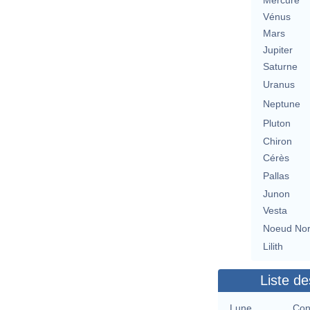
Mercure
Vénus
Mars
Jupiter
Saturne
Uranus
Neptune
Pluton
Chiron
Cérès
Pallas
Junon
Vesta
Noeud No
Lilith
Liste de
Lune
Con