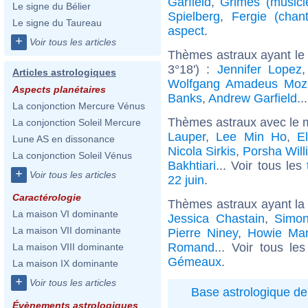
Garfield
,
Grimes (musici
Le signe du Bélier
Spielberg
,
Fergie (chan
Le signe du Taureau
aspect
.
+
Voir tous les articles
Thèmes astraux ayant le 
3°18') :
Jennifer Lopez
Articles astrologiques
Wolfgang Amadeus Moz
Aspects planétaires
Banks
,
Andrew Garfield
..
La conjonction Mercure Vénus
Thèmes astraux avec le 
La conjonction Soleil Mercure
Lauper
,
Lee Min Ho
,
E
Lune AS en dissonance
Nicola Sirkis
,
Porsha Will
La conjonction Soleil Vénus
Bakhtiari
... Voir tous les
+
Voir tous les articles
22 juin
.
Caractérologie
Thèmes astraux ayant l
La maison VI dominante
Jessica Chastain
,
Simon
La maison VII dominante
Pierre Niney
,
Howie Ma
Romand
... Voir tous le
La maison VIII dominante
Gémeaux
.
La maison IX dominante
+
Voir tous les articles
Base astrologique de
Évènements astrologiques