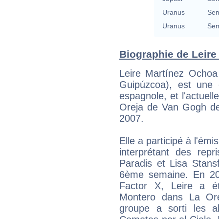
Uranus
Sem
Uranus
Sem
Biographie de Leire 
Leire Martínez Ochoa 
Guipúzcoa), est une 
espagnole, et l'actuel
Oreja de Van Gogh de
2007.
Elle a participé à l'ém
interprétant des rep
Paradis et Lisa Stansf
6ème semaine. En 20
Factor X, Leire a é
Montero dans La Ore
groupe a sorti les a