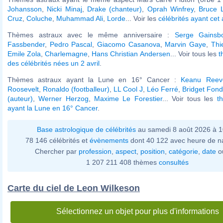
Johansson
,
Nicki Minaj
,
Drake (chanteur)
,
Oprah Winfrey
,
Bruce 
Cruz
,
Coluche
,
Muhammad Ali
,
Lorde
... Voir les
célébrités ayant cet
Thèmes astraux avec le même anniversaire :
Serge Gainsb
Fassbender
,
Pedro Pascal
,
Giacomo Casanova
,
Marvin Gaye
,
Thi
Emile Zola
,
Charlemagne
,
Hans Christian Andersen
... Voir tous les
t
des célébrités nées un 2 avril
.
Thèmes astraux ayant la Lune en 16° Cancer :
Keanu Reev
Roosevelt
,
Ronaldo (footballeur)
,
LL Cool J
,
Léo Ferré
,
Bridget Fon
(auteur)
,
Werner Herzog
,
Maxime Le Forestier
... Voir tous les
t
ayant la Lune en 16° Cancer
.
Base astrologique de célébrités
au samedi 8 août 2026 à 
78 146 célébrités et
évènements
dont 40 122 avec heure de n
Chercher par
profession
,
aspect
,
position
,
catégorie
,
date
o
1 207 211 408 thèmes
consultés
Carte du ciel de Leon Wilkeson
Sélectionnez un objet pour plus d'informations