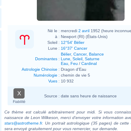
Né le :
mercredi
2 avril
1952 (heure inconnue
à :
Newport (RI) (États-Unis)
Soleil :
12°54' Bélier
Lune :
16°37' Cancer
Bélier
,
Cancer
,
Balance
Dominantes
:
Lune
,
Soleil
,
Saturne
Eau
,
Feu
/
Cardinal
Astrologie Chinoise
:
Dragon d'Eau
Numérologie
:
chemin de vie 5
Vues
:
10 932
X
Source :
date sans heure de naissance
Fiabilité
Ce thème est calculé arbitrairement pour midi. Si vous connaiss
naissance de Leon Wilkeson, merci d'envoyer votre information av
stars@astrotheme.fr
. Un portrait astrologique (35 pages) de cette 
sera envoyé gratuitement pour vous remercier, sur demande.