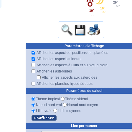
29°
58'
16°
10°
37'
01'
Paramètres d'affichage
Afficher les aspects et positions des planètes
Afficher les aspects mineurs
Afficher les aspects à Lilith et au Nœud Nord
Afficher les astéroïdes
Afficher les aspects aux astéroïdes
Afficher les planètes hypothétiques
Paramètres de calcul
Thème tropical
Thème sidéral
Noeud nord vrai
Noeud nord moyen
Lilith vraie
Lilith moyenne
Lien permanent