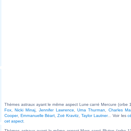
Thèmes astraux ayant le même aspect Lune carré Mercure (orbe 1
Fox
,
Nicki Minaj
,
Jennifer Lawrence
,
Uma Thurman
,
Charles Ma
Cooper
,
Emmanuelle Béart
,
Zoë Kravitz
,
Taylor Lautner
... Voir les
c
cet aspect
.
Thèmes astraux ayant le même aspect Mars carré Pluton (orbe 1°