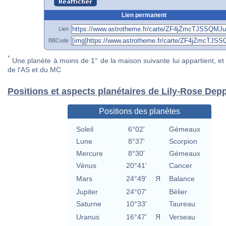
Lien permanent
Lien
BBCode
*
Une planète à moins de 1° de la maison suivante lui appartient, et 
de l'AS et du MC
Positions et aspects planétaires de Lily-Rose Dep
Positions des planètes
Soleil
6°02'
Gémeaux
Lune
8°37'
Scorpion
Mercure
8°30'
Gémeaux
Vénus
20°41'
Cancer
Mars
24°49'
Я
Balance
Jupiter
24°07'
Bélier
Saturne
10°33'
Taureau
Uranus
16°47'
Я
Verseau