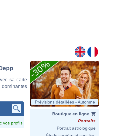
 Depp
vec sa carte
es dominantes
Prévisions détaillées - Automne
Boutique en ligne
Portraits
c vos profils
Portrait astrologique
Étude carrière et vocation