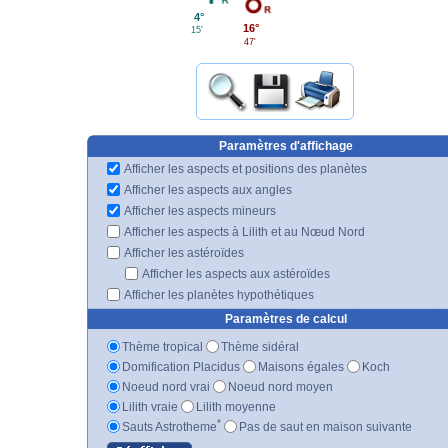
4°
16°
15'
47'
Paramètres d'affichage
Afficher les aspects et positions des planètes
Afficher les aspects aux angles
Afficher les aspects mineurs
Afficher les aspects à Lilith et au Nœud Nord
Afficher les astéroïdes
Afficher les aspects aux astéroïdes
Afficher les planètes hypothétiques
Paramètres de calcul
Thème tropical
Thème sidéral
Domification Placidus
Maisons égales
Koch
Noeud nord vrai
Noeud nord moyen
Lilith vraie
Lilith moyenne
*
Sauts Astrotheme
Pas de saut en maison suivante