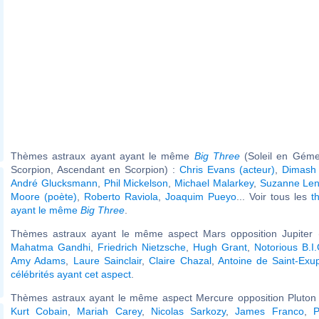
Thèmes astraux ayant ayant le même
Big Three
(Soleil en Géme
Scorpion, Ascendant en Scorpion) :
Chris Evans (acteur)
,
Dimash
André Glucksmann
,
Phil Mickelson
,
Michael Malarkey
,
Suzanne Len
Moore (poète)
,
Roberto Raviola
,
Joaquim Pueyo
... Voir tous les
t
ayant le même
Big Three
.
Thèmes astraux ayant le même aspect Mars opposition Jupiter (
Mahatma Gandhi
,
Friedrich Nietzsche
,
Hugh Grant
,
Notorious B.I
Amy Adams
,
Laure Sainclair
,
Claire Chazal
,
Antoine de Saint-Exu
célébrités ayant cet aspect
.
Thèmes astraux ayant le même aspect Mercure opposition Pluton (
Kurt Cobain
,
Mariah Carey
,
Nicolas Sarkozy
,
James Franco
,