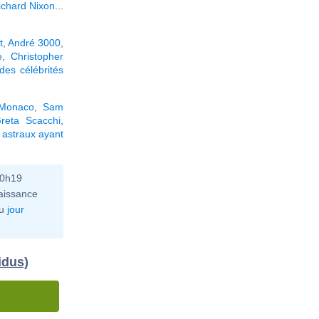
ichard Nixon
...
t
,
André 3000
,
e
,
Christopher
des célébrités
 Monaco
,
Sam
reta Scacchi
,
astraux ayant
10h19
aissance
u
jour
idus)