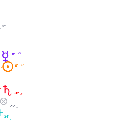
04'
°
30'
8°
02'
6°
10°
33'
25°
44'
24°
07'