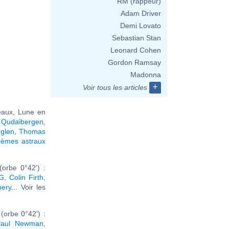
RM (rappeur)
Adam Driver
Demi Lovato
Sebastian Stan
Leonard Cohen
Gordon Ramsay
Madonna
+
Voir tous les articles
aux, Lune en
 Qudaibergen
,
glen
,
Thomas
hèmes astraux
orbe 0°42') :
.G
,
Colin Firth
,
pery
... Voir les
orbe 0°42') :
Paul Newman
,