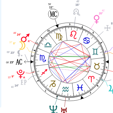
45'
59'
15°
11°
41'
20°
5
9
10
8
49'
24°
37'
8°
11
7
00'
23°
12
23°
09'
6
1
9°
13'
5
14°
41'
2
4
3