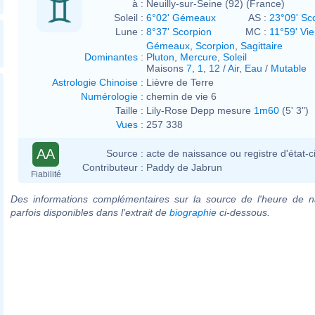
à :
Neuilly-sur-Seine (92) (France)
Soleil :
6°02' Gémeaux
AS :
23°09' Sc
Lune :
8°37' Scorpion
MC :
11°59' Vi
Gémeaux
,
Scorpion
,
Sagittaire
Dominantes
:
Pluton
,
Mercure
,
Soleil
Maisons
7
,
1
,
12
/
Air
,
Eau
/
Mutable
Astrologie Chinoise
:
Lièvre de Terre
Numérologie
:
chemin de vie 6
Taille :
Lily-Rose Depp mesure
1m60
(5' 3")
Vues
:
257 338
AA
Source :
acte de naissance ou registre d'état-ci
Contributeur :
Paddy de Jabrun
Fiabilité
Des informations complémentaires sur la source de l'heure de n
parfois disponibles dans l'extrait de
biographie
ci-dessous.