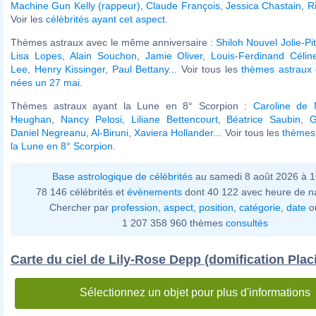
Machine Gun Kelly (rappeur)
,
Claude François
,
Jessica Chastain
,
R
Voir les
célébrités ayant cet aspect
.
Thèmes astraux avec le même anniversaire :
Shiloh Nouvel Jolie-Pit
Lisa Lopes
,
Alain Souchon
,
Jamie Oliver
,
Louis-Ferdinand Célin
Lee
,
Henry Kissinger
,
Paul Bettany
... Voir tous les
thèmes astraux 
nées un 27 mai
.
Thèmes astraux ayant la Lune en 8° Scorpion :
Caroline de
Heughan
,
Nancy Pelosi
,
Liliane Bettencourt
,
Béatrice Saubin
,
G
Daniel Negreanu
,
Al-Biruni
,
Xaviera Hollander
... Voir tous les
thèmes 
la Lune en 8° Scorpion
.
Base astrologique de célébrités
au samedi 8 août 2026 à 
78 146 célébrités et
évènements
dont 40 122 avec heure de n
Chercher par
profession
,
aspect
,
position
,
catégorie
,
date
o
1 207 358 960 thèmes
consultés
Carte du ciel de Lily-Rose Depp (domification Plac
Sélectionnez un objet pour plus d'informations