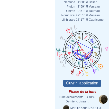
Neptune
4°08'
Я
Bélier
Pluton
3°59'
Я
Verseau
Chiron
0°51'
Я
Taureau
Nœud vrai
29°51'
Я
Verseau
Lilith vraie
18°17'
Я
Capricorne
Phase de la lune
Lune décroissante, 14.81%
Dernier croissant
Mer. 12 août 17h37 T.U.