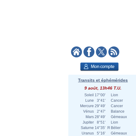
Transits et éphémérides
9 août, 13h46 T.U.
Soleil
17°00'
Lion
Lune
3°41'
Cancer
Mercure
29°49'
Cancer
Vénus
2°47'
Balance
Mars
28°49'
Gémeaux
Jupiter
8°51'
Lion
Saturne
14°35'
Я
Bélier
Uranus
5°16'
Gémeaux