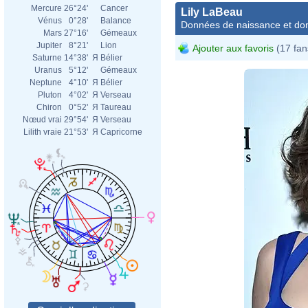
Mercure
26°24'
Cancer
Lily LaBeau
Vénus
0°28'
Balance
Données de naissance et dom
Mars
27°16'
Gémeaux
Jupiter
8°21'
Lion
Ajouter aux favoris
(17 fan
Saturne
14°38'
Я
Bélier
Uranus
5°12'
Gémeaux
Neptune
4°10'
Я
Bélier
Pluton
4°02'
Я
Verseau
Chiron
0°52'
Я
Taureau
Nœud vrai
29°54'
Я
Verseau
Lilith vraie
21°53'
Я
Capricorne