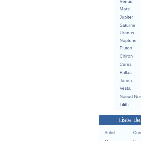
Vénus
Mars
Jupiter
Saturne
Uranus
Neptune
Pluton
Chiron
Cérès
Pallas
Junon
Vesta
Noeud No
Lilith
Liste de
Soleil
Con