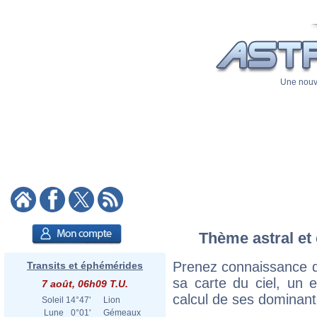
Une nouve
Thème astral et 
Prenez connaissance d
Transits et éphémérides
sa carte du ciel, un ex
7 août, 06h09 T.U.
calcul de ses dominant
Soleil
14°47'
Lion
Lune
0°01'
Gémeaux