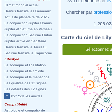
78 111 célébrités et
év
Climat mondial actuel
Uranus transite les Gémeaux
Chercher par
professi
Actualité planétaire de 2025
La conjonction Jupiter Uranus
1 206 0
Jupiter et Saturne en Verseau
La conjonction Saturne Pluton
Carte du ciel de Lil
Jupiter arrive en Sagittaire
Uranus transite le Taureau
Sélectionnez u
Saturne transite le Capricorne
Lifestyle
52'
Le zodiaque et l'hésitation
14°
00'
28°
Le zodiaque et la timidité
01'
28°
Le zodiaque et le mensonge
16'
0°
Les qualités des 12 signes
34'
19°
Les défauts des 12 signes
+
Voir tous les articles
Compatibilité
Astrologie et compatibilité