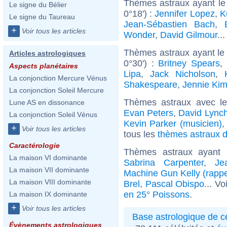
Thèmes astraux ayant le
Le signe du Bélier
0°18') :
Jennifer Lopez
,
K
Le signe du Taureau
Jean-Sébastien Bach
,
+
Voir tous les articles
Wonder
,
David Gilmour
..
Thèmes astraux ayant le
Articles astrologiques
0°30') :
Britney Spears
,
Aspects planétaires
Lipa
,
Jack Nicholson
,
La conjonction Mercure Vénus
Shakespeare
,
Jennie Ki
La conjonction Soleil Mercure
Thèmes astraux avec l
Lune AS en dissonance
Evan Peters
,
David Lync
La conjonction Soleil Vénus
Kevin Parker (musicien)
+
Voir tous les articles
tous les
thèmes astraux d
Caractérologie
Thèmes astraux ayant
La maison VI dominante
Sabrina Carpenter
,
Je
La maison VII dominante
Machine Gun Kelly (rapp
La maison VIII dominante
Brel
,
Pascal Obispo
... Vo
en 25° Poissons
.
La maison IX dominante
+
Voir tous les articles
Base astrologique de cé
Évènements astrologiques