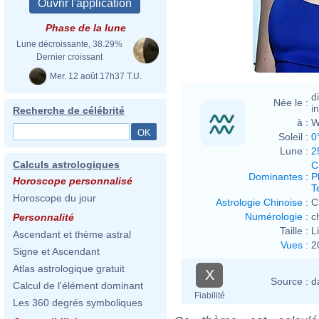
Phase de la lune
Lune décroissante, 38.29%
Dernier croissant
Mer. 12 août 17h37 T.U.
d
Née le :
i
Recherche de célébrité
à :
W
Soleil :
0
Lune :
2
Calculs astrologiques
C
Dominantes
:
P
Horoscope personnalisé
T
Horoscope du jour
Astrologie Chinoise
:
C
Numérologie
:
c
Personnalité
Taille :
L
Ascendant et thème astral
Vues
:
2
Signe et Ascendant
Atlas astrologique gratuit
X
Source :
d
Calcul de l'élément dominant
Fiabilité
Les 360 degrés symboliques