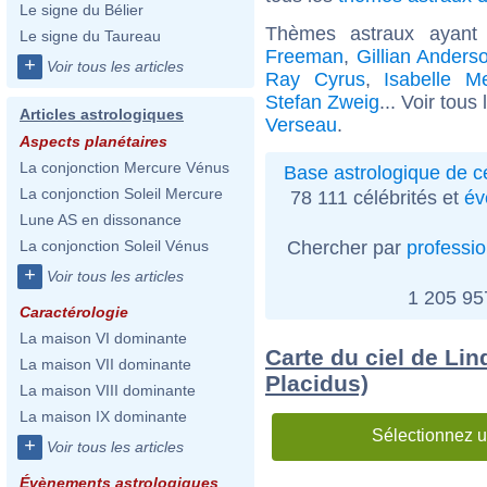
Le signe du Bélier
Thèmes astraux ayan
Le signe du Taureau
Freeman
,
Gillian Anders
+
Voir tous les articles
Ray Cyrus
,
Isabelle Me
Stefan Zweig
... Voir tous
Articles astrologiques
Verseau
.
Aspects planétaires
La conjonction Mercure Vénus
Base astrologique de cé
La conjonction Soleil Mercure
78 111 célébrités et
év
Lune AS en dissonance
Chercher par
professi
La conjonction Soleil Vénus
+
Voir tous les articles
1 205 9
Caractérologie
La maison VI dominante
Carte du ciel de Li
La maison VII dominante
Placidus)
La maison VIII dominante
La maison IX dominante
Sélectionnez u
+
Voir tous les articles
Évènements astrologiques