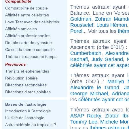
Compatibilité
Thèmes astraux ayant
Compatibilité de couple
Balance, Lune en Verse
Affinités entre célébrités
Goldman
,
Zohran Mamd
Love Test avec des célébrités
Rousselet
,
Louis Hémon
Affinités amicales
Porel
... Voir tous les
thèm
Affinités professionnelles
Thèmes astraux ayant 
Double carte de synastrie
Ascendant (orbe 0°01') 
Calcul du thème composite
Cumberbatch
,
Alexandr
Thème mi-espace mi-temps
Kadhafi
,
Judy Garland
,
N
Prévisions
célébrités ayant cet aspe
Transits et éphémérides
Thèmes astraux ayant l
Révolution solaire
(orbe 0°47') :
Marilyn 
Directions secondaires
Alexandre le Grand
,
J
Directions d'arcs solaires
George Michael
,
Adrian
les
célébrités ayant cet a
Bases de l'astrologie
Thèmes astraux avec l
Introduction à l'astrologie
ASAP Rocky
,
Zlatan Ib
L'utilité de l'astrologie
Tommy Lee
,
Michele Mor
Astro sidérale ou tropicale ?
tous les
thèmes astraux d