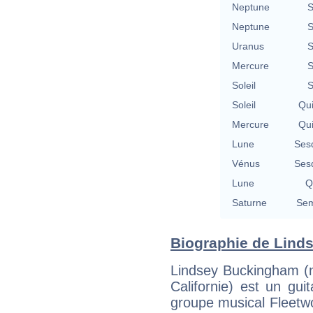
Neptune
S
Neptune
S
Uranus
S
Mercure
S
Soleil
S
Soleil
Qu
Mercure
Qu
Lune
Ses
Vénus
Ses
Lune
Q
Saturne
Sem
Biographie de Linds
Lindsey Buckingham (n
Californie) est un gui
groupe musical Fleetw