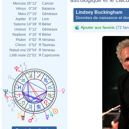
Mercure
26°12'
Cancer
Vénus
0°19'
Balance
Lindsey Buckingham
Mars
27°10'
Gémeaux
Données de naissance et dom
Jupiter
8°19'
Lion
Saturne
14°39'
Я
Bélier
Ajouter aux favoris
(72 fan
Uranus
5°12'
Gémeaux
Neptune
4°10'
Я
Bélier
Pluton
4°02'
Я
Verseau
Chiron
0°52'
Я
Taureau
Nœud vrai
29°54'
Я
Verseau
Lilith vraie
22°01'
Я
Capricorne