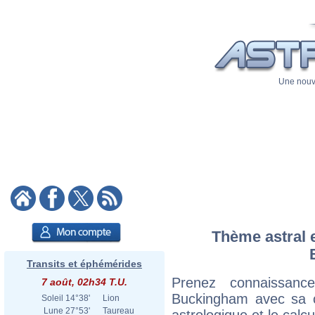
Une nouve
Thème astral e
Transits et éphémérides
Prenez connaissan
7 août, 02h34 T.U.
Buckingham avec sa ca
Soleil
14°38'
Lion
Lune
27°53'
Taureau
astrologique et le calc