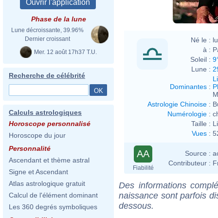
Phase de la lune
Lune décroissante, 39.96%
Dernier croissant
Né le :
l
à :
P
Mer. 12 août 17h37 T.U.
Soleil :
9
Lune :
2
Recherche de célébrité
L
Dominantes
:
P
M
Astrologie Chinoise
:
B
Calculs astrologiques
Numérologie
:
c
Taille :
L
Horoscope personnalisé
Vues
:
5
Horoscope du jour
Personnalité
AA
Source :
a
Ascendant et thème astral
Contributeur :
F
Fiabilité
Signe et Ascendant
Atlas astrologique gratuit
Des informations complé
naissance sont parfois di
Calcul de l'élément dominant
dessous.
Les 360 degrés symboliques