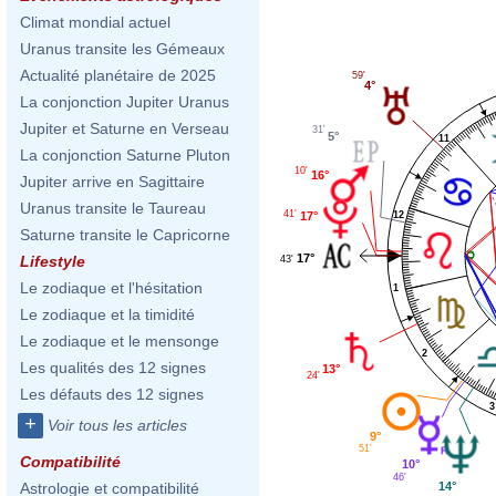
Climat mondial actuel
Uranus transite les Gémeaux
Actualité planétaire de 2025
59'
4°
La conjonction Jupiter Uranus
Jupiter et Saturne en Verseau
31'
5°
11
La conjonction Saturne Pluton
10'
16°
Jupiter arrive en Sagittaire
Uranus transite le Taureau
41'
12
17°
Saturne transite le Capricorne
17°
Lifestyle
43'
Le zodiaque et l'hésitation
1
Le zodiaque et la timidité
Le zodiaque et le mensonge
2
Les qualités des 12 signes
13°
24'
Les défauts des 12 signes
3
+
Voir tous les articles
9°
51'
Compatibilité
10°
46'
14°
Astrologie et compatibilité