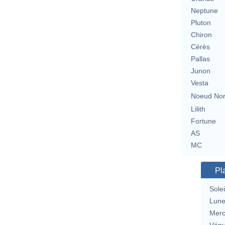
Neptune
Pluton
Chiron
Cérès
Pallas
Junon
Vesta
Noeud No
Lilith
Fortune
AS
MC
Pl
Solei
Lun
Merc
Vén