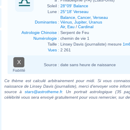
Soleil :
28°09' Balance
Lune :
25°18' Verseau
Balance
,
Cancer
,
Verseau
Dominantes
:
Vénus
,
Jupiter
,
Uranus
Air
,
Eau
/
Cardinal
Astrologie Chinoise
:
Serpent de Feu
Numérologie
:
chemin de vie 1
Taille :
Linsey Davis (journaliste) mesure
1m
Vues
:
2 261
X
Source :
date sans heure de naissance
Fiabilité
Ce thème est calculé arbitrairement pour midi. Si vous connaiss
naissance de Linsey Davis (journaliste), merci d'envoyer votre infor
source à
stars@astrotheme.fr
. Un portrait astrologique (35 pa
célébrité vous sera envoyé gratuitement pour vous remercier, sur 