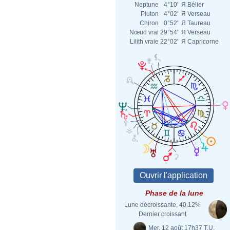
Neptune
4°10'
Я
Bélier
Pluton
4°02'
Я
Verseau
Chiron
0°52'
Я
Taureau
Nœud vrai
29°54'
Я
Verseau
Lilith vraie
22°02'
Я
Capricorne
Phase de la lune
Lune décroissante, 40.12%
Dernier croissant
Mer. 12 août 17h37 T.U.