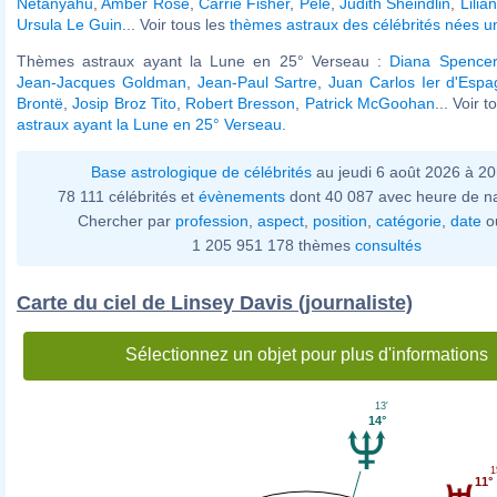
Netanyahu
,
Amber Rose
,
Carrie Fisher
,
Pelé
,
Judith Sheindlin
,
Lilia
Ursula Le Guin
... Voir tous les
thèmes astraux des célébrités nées u
Thèmes astraux ayant la Lune en 25° Verseau :
Diana Spencer
Jean-Jacques Goldman
,
Jean-Paul Sartre
,
Juan Carlos Ier d'Esp
Brontë
,
Josip Broz Tito
,
Robert Bresson
,
Patrick McGoohan
... Voir 
astraux ayant la Lune en 25° Verseau
.
Base astrologique de célébrités
au jeudi 6 août 2026 à 2
78 111 célébrités et
évènements
dont 40 087 avec heure de n
Chercher par
profession
,
aspect
,
position
,
catégorie
,
date
o
1 205 951 178 thèmes
consultés
Carte du ciel de Linsey Davis (journaliste)
Sélectionnez un objet pour plus d'informations
13'
14°
1
11°