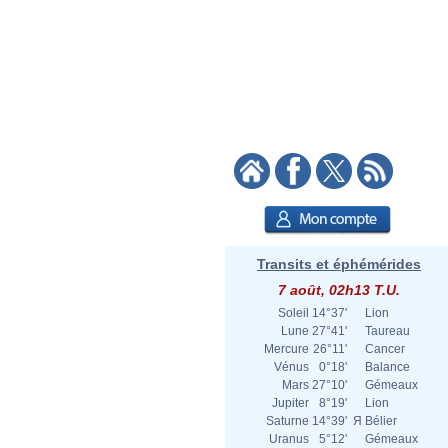
Transits et éphémérides
7 août, 02h13 T.U.
Soleil
14°37'
Lion
Lune
27°41'
Taureau
Mercure
26°11'
Cancer
Vénus
0°18'
Balance
Mars
27°10'
Gémeaux
Jupiter
8°19'
Lion
Saturne
14°39'
Я
Bélier
Uranus
5°12'
Gémeaux