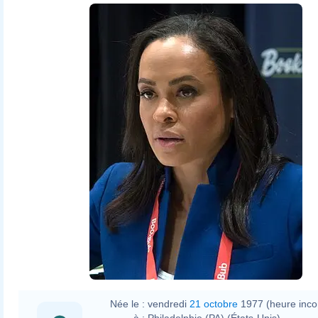
Née le :
vendredi
21 octobre
1977 (heure inc
à :
Philadelphie (PA) (États-Unis)