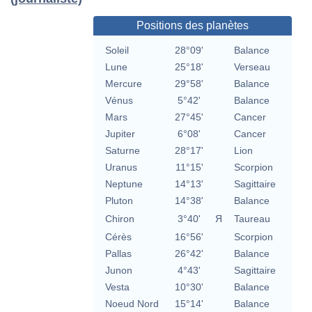
Positions des planètes
Soleil
28°09'
Balance
Lune
25°18'
Verseau
Mercure
29°58'
Balance
Vénus
5°42'
Balance
Mars
27°45'
Cancer
Jupiter
6°08'
Cancer
Saturne
28°17'
Lion
Uranus
11°15'
Scorpion
Neptune
14°13'
Sagittaire
Pluton
14°38'
Balance
Chiron
3°40'
Я
Taureau
Cérès
16°56'
Scorpion
Pallas
26°42'
Balance
Junon
4°43'
Sagittaire
Vesta
10°30'
Balance
Noeud Nord
15°14'
Balance