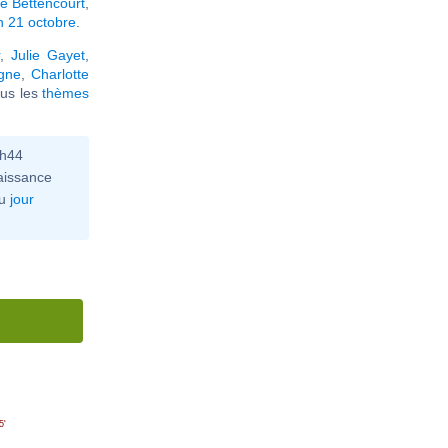
ne Bettencourt
,
n 21 octobre
.
,
Julie Gayet
,
agne
,
Charlotte
tous les
thèmes
0h44
aissance
u
jour
5'