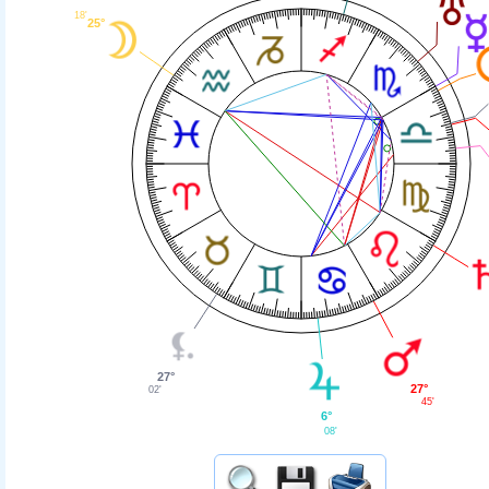
18'
25°
27°
27°
02'
45'
6°
08'