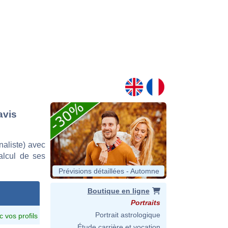
avis
aliste) avec
calcul de ses
Prévisions détaillées - Automne
Boutique en ligne
Portraits
Portrait astrologique
c vos profils
Étude carrière et vocation