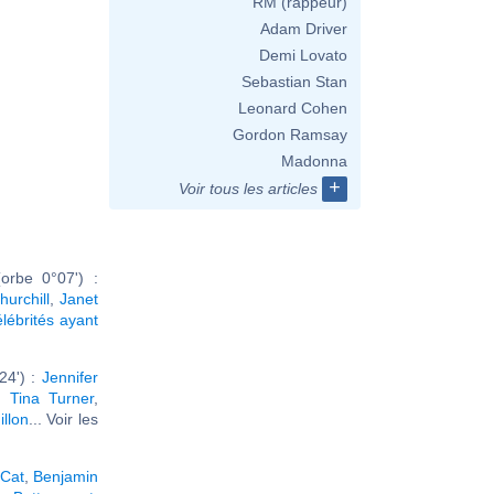
RM (rappeur)
Adam Driver
Demi Lovato
Sebastian Stan
Leonard Cohen
Gordon Ramsay
Madonna
+
Voir tous les articles
orbe 0°07') :
urchill
,
Janet
élébrités ayant
24') :
Jennifer
,
Tina Turner
,
illon
... Voir les
 Cat
,
Benjamin