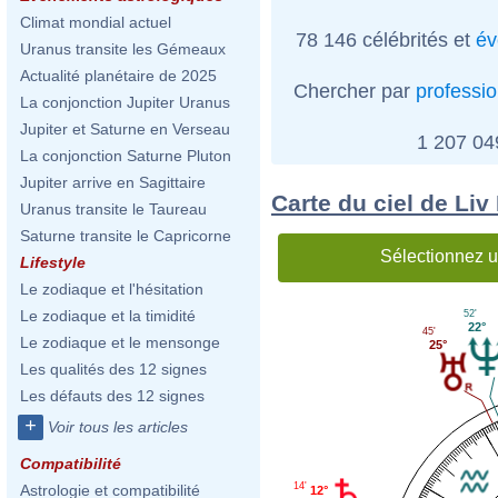
Climat mondial actuel
78 146 célébrités et
év
Uranus transite les Gémeaux
Actualité planétaire de 2025
Chercher par
professi
La conjonction Jupiter Uranus
Jupiter et Saturne en Verseau
1 207 0
La conjonction Saturne Pluton
Jupiter arrive en Sagittaire
Carte du ciel de Li
Uranus transite le Taureau
Saturne transite le Capricorne
Sélectionnez u
Lifestyle
Le zodiaque et l'hésitation
Le zodiaque et la timidité
52'
22°
45'
Le zodiaque et le mensonge
25°
Les qualités des 12 signes
Les défauts des 12 signes
+
Voir tous les articles
Compatibilité
14'
Astrologie et compatibilité
12°