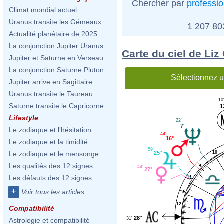
Chercher par
professi
Climat mondial actuel
Uranus transite les Gémeaux
1 207 8
Actualité planétaire de 2025
La conjonction Jupiter Uranus
Carte du ciel de Liz
Jupiter et Saturne en Verseau
La conjonction Saturne Pluton
Sélectionnez u
Jupiter arrive en Sagittaire
Uranus transite le Taureau
10
Saturne transite le Capricorne
1
Lifestyle
22'
7°
Le zodiaque et l'hésitation
44'
16°
Le zodiaque et la timidité
59'
25°
Le zodiaque et le mensonge
10
Les qualités des 12 signes
44'
27°
Les défauts des 12 signes
11
+
Voir tous les articles
12
Compatibilité
28°
31'
Astrologie et compatibilité