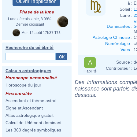
à :
E
Soleil :
1
Phase de la lune
Lune :
2
Lune décroissante, 8.09%
V
Dernier croissant
Dominantes
:
S
M
Mer. 12 août 17h37 T.U.
Astrologie Chinoise
:
C
Numérologie
:
c
Recherche de célébrité
Vues
:
1
A
Source :
d
Contributeur :
L
Calculs astrologiques
Fiabilité
Horoscope personnalisé
Des informations complé
Horoscope du jour
naissance sont parfois di
Personnalité
dessous.
Ascendant et thème astral
Signe et Ascendant
Atlas astrologique gratuit
Calcul de l'élément dominant
Les 360 degrés symboliques