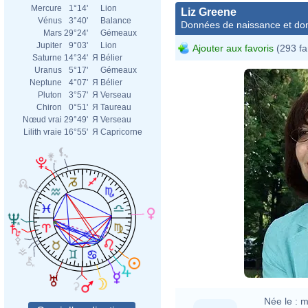
Mercure
1°14'
Lion
Liz Greene
Vénus
3°40'
Balance
Données de naissance et dom
Mars
29°24'
Gémeaux
Jupiter
9°03'
Lion
Ajouter aux favoris
(293 fa
Saturne
14°34'
Я
Bélier
Uranus
5°17'
Gémeaux
Neptune
4°07'
Я
Bélier
Pluton
3°57'
Я
Verseau
Chiron
0°51'
Я
Taureau
Nœud vrai
29°49'
Я
Verseau
Lilith vraie
16°55'
Я
Capricorne
Née le :
m