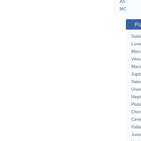
AS
MC
Pl
Solei
Lun
Merc
Vén
Mar
Jupit
Satu
Uran
Nept
Plut
Chir
Cérè
Pall
Jun