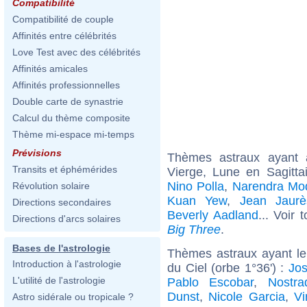
Compatibilité
Compatibilité de couple
Affinités entre célébrités
Love Test avec des célébrités
Affinités amicales
Affinités professionnelles
Double carte de synastrie
Calcul du thème composite
Thème mi-espace mi-temps
Prévisions
Thèmes astraux ayant
Transits et éphémérides
Vierge, Lune en Sagitta
Nino Polla
,
Narendra Mo
Révolution solaire
Kuan Yew
,
Jean Jaurè
Directions secondaires
Beverly Aadland
... Voir 
Directions d'arcs solaires
Big Three
.
Bases de l'astrologie
Thèmes astraux ayant le
Introduction à l'astrologie
du Ciel (orbe 1°36') :
Jo
L'utilité de l'astrologie
Pablo Escobar
,
Nostr
Dunst
,
Nicole Garcia
,
Vi
Astro sidérale ou tropicale ?