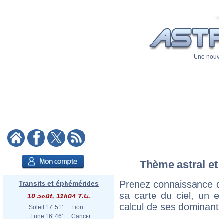
Une nouve
Thème astral et
Prenez connaissance d
Transits et éphémérides
sa carte du ciel, un ex
10 août, 11h04 T.U.
calcul de ses dominant
Soleil
17°51'
Lion
Lune
16°46'
Cancer