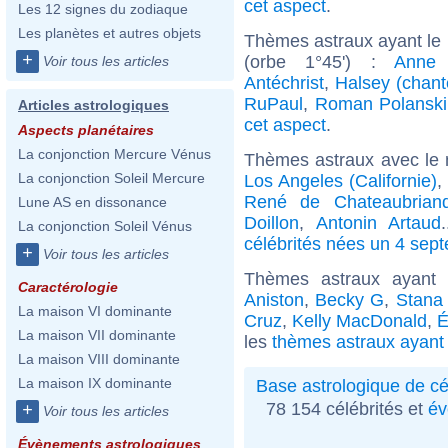
cet aspect
.
Les 12 signes du zodiaque
Les planètes et autres objets
Thèmes astraux ayant le
+
(orbe 1°45') :
Anne 
Voir tous les articles
Antéchrist
,
Halsey (chant
RuPaul
,
Roman Polanski
Articles astrologiques
cet aspect
.
Aspects planétaires
La conjonction Mercure Vénus
Thèmes astraux avec le
La conjonction Soleil Mercure
Los Angeles (Californie)
,
René de Chateaubrian
Lune AS en dissonance
Doillon
,
Antonin Artaud
La conjonction Soleil Vénus
célébrités nées un 4 sep
+
Voir tous les articles
Thèmes astraux ayant 
Caractérologie
Aniston
,
Becky G
,
Stana 
La maison VI dominante
Cruz
,
Kelly MacDonald
,
É
La maison VII dominante
les
thèmes astraux ayant 
La maison VIII dominante
La maison IX dominante
Base astrologique de cé
78 154 célébrités et
év
+
Voir tous les articles
Évènements astrologiques