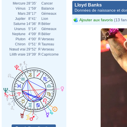
Mercure
28°35'
Cancer
Lloyd Banks
Vénus
1°59'
Balance
Données de naissance et dom
Mars
28°17'
Gémeaux
Jupiter
8°41'
Lion
Ajouter aux favoris
(13 fan
Saturne
14°36'
Я
Bélier
Uranus
5°14'
Gémeaux
Neptune
4°09'
Я
Bélier
Pluton
4°00'
Я
Verseau
Chiron
0°51'
Я
Taureau
Nœud vrai
29°52'
Я
Verseau
Lilith vraie
19°39'
Я
Capricorne