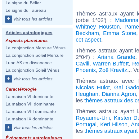
Le signe du Bélier
Le signe du Taureau
Thèmes astraux ayant 
+
Voir tous les articles
(orbe 1°02') :
Madonna
Whitney Houston
,
Pame
Beckham
,
Emma Stone
Articles astrologiques
cet aspect
.
Aspects planétaires
La conjonction Mercure Vénus
Thèmes astraux ayant le
La conjonction Soleil Mercure
2°04') :
Ariana Grande
Lune AS en dissonance
Cavill
,
Warren Buffett
,
Re
Phoenix
,
Zoë Kravitz
... V
La conjonction Soleil Vénus
+
Voir tous les articles
Thèmes astraux avec 
Nicolas Hulot
,
Gal Gado
Caractérologie
Heughan
,
Dianna Agron
La maison VI dominante
les
thèmes astraux des cé
La maison VII dominante
Thèmes astraux ayant 
La maison VIII dominante
Royaume-Uni
,
Kirsten D
La maison IX dominante
Portugal
,
Keri Hilson
,
An
+
Voir tous les articles
les
thèmes astraux ayant 
Évènements astrologiques