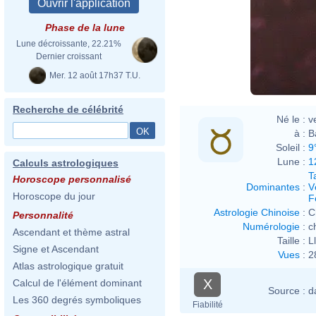
Phase de la lune
Lune décroissante, 22.21%
Dernier croissant
Mer. 12 août 17h37 T.U.
Recherche de célébrité
Né le :
v
à :
B
Soleil :
9
Lune :
1
Calculs astrologiques
T
Horoscope personnalisé
Dominantes
:
V
Horoscope du jour
F
Astrologie Chinoise
:
C
Personnalité
Numérologie
:
c
Ascendant et thème astral
Taille :
L
Signe et Ascendant
Vues
:
2
Atlas astrologique gratuit
X
Calcul de l'élément dominant
Source :
d
Les 360 degrés symboliques
Fiabilité