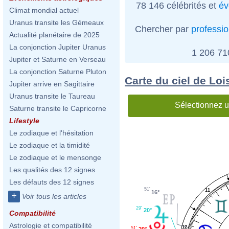
78 146 célébrités et
év
Climat mondial actuel
Uranus transite les Gémeaux
Chercher par
professi
Actualité planétaire de 2025
La conjonction Jupiter Uranus
1 206 7
Jupiter et Saturne en Verseau
La conjonction Saturne Pluton
Carte du ciel de Loi
Jupiter arrive en Sagittaire
Uranus transite le Taureau
Sélectionnez u
Saturne transite le Capricorne
Lifestyle
Le zodiaque et l'hésitation
Le zodiaque et la timidité
Le zodiaque et le mensonge
Les qualités des 12 signes
Les défauts des 12 signes
51'
11
16°
+
Voir tous les articles
29'
20°
Compatibilité
Astrologie et compatibilité
12
51'
20°