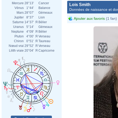
Mercure
28°13'
Cancer
Lois Smith
Vénus
1°44'
Balance
Données de naissance et dom
Mars
28°07'
Gémeaux
Jupiter
8°37'
Lion
Ajouter aux favoris
(1 fan)
Saturne
14°37'
Я
Bélier
Uranus
5°14'
Gémeaux
Neptune
4°09'
Я
Bélier
Pluton
4°00'
Я
Verseau
Chiron
0°51'
Я
Taureau
Nœud vrai
29°52'
Я
Verseau
Lilith vraie
20°04'
Я
Capricorne