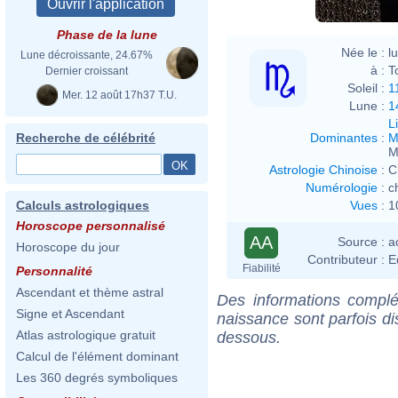
Phase de la lune
Née le :
l
Lune décroissante, 24.67%
à :
T
Dernier croissant
Soleil :
1
Mer. 12 août 17h37 T.U.
Lune :
1
L
Dominantes
:
M
Recherche de célébrité
M
Astrologie Chinoise
:
C
Numérologie
:
c
Vues
:
1
Calculs astrologiques
Horoscope personnalisé
AA
Source :
a
Horoscope du jour
Contributeur :
E
Fiabilité
Personnalité
Ascendant et thème astral
Des informations complé
Signe et Ascendant
naissance sont parfois di
Atlas astrologique gratuit
dessous.
Calcul de l'élément dominant
Les 360 degrés symboliques