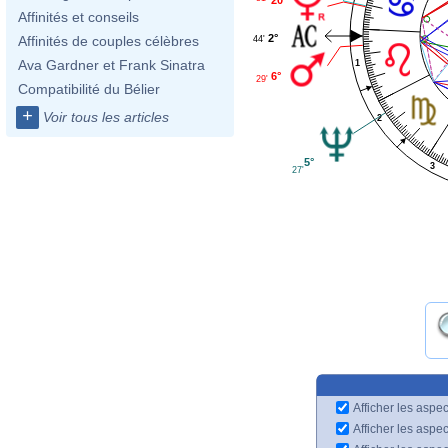
Affinités et conseils
2°
Affinités de couples célèbres
44'
Ava Gardner et Frank Sinatra
1
6°
29'
Compatibilité du Bélier
+
Voir tous les articles
2
5°
3
27'
Afficher les aspec
Afficher les aspe