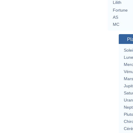
Lilith
Fortune
AS
MC
Pl
Solei
Lun
Merc
Vén
Mar
Jupit
Satu
Uran
Nept
Plut
Chir
Cérè