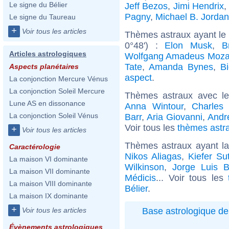
Le signe du Bélier
Jeff Bezos
,
Jimi Hendrix
,
Pagny
,
Michael B. Jordan
Le signe du Taureau
+
Voir tous les articles
Thèmes astraux ayant le
0°48') :
Elon Musk
,
B
Articles astrologiques
Wolfgang Amadeus Moza
Tate
,
Amanda Bynes
,
B
Aspects planétaires
aspect
.
La conjonction Mercure Vénus
La conjonction Soleil Mercure
Thèmes astraux avec l
Lune AS en dissonance
Anna Wintour
,
Charles
La conjonction Soleil Vénus
Barr
,
Aria Giovanni
,
Andr
Voir tous les
thèmes astr
+
Voir tous les articles
Thèmes astraux ayant la
Caractérologie
Nikos Aliagas
,
Kiefer Su
La maison VI dominante
Wilkinson
,
Jorge Luis B
La maison VII dominante
Médicis
... Voir tous les
La maison VIII dominante
Bélier
.
La maison IX dominante
+
Base astrologique de
Voir tous les articles
Évènements astrologiques