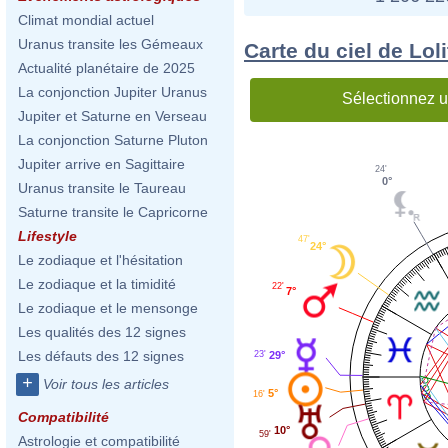
Climat mondial actuel
Uranus transite les Gémeaux
Carte du ciel de Lol
Actualité planétaire de 2025
La conjonction Jupiter Uranus
Sélectionnez u
Jupiter et Saturne en Verseau
La conjonction Saturne Pluton
Jupiter arrive en Sagittaire
24'
0°
Uranus transite le Taureau
Saturne transite le Capricorne
Lifestyle
47'
24°
Le zodiaque et l'hésitation
Le zodiaque et la timidité
22'
7°
Le zodiaque et le mensonge
Les qualités des 12 signes
Les défauts des 12 signes
29°
23'
+
Voir tous les articles
5°
16'
Compatibilité
10°
59'
Astrologie et compatibilité