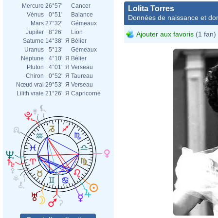
Mercure
26°57'
Cancer
Lolita Torres
Vénus
0°51'
Balance
Données de naissance et dom
Mars
27°32'
Gémeaux
Jupiter
8°26'
Lion
Ajouter aux favoris
(1 fan)
Saturne
14°38'
Я
Bélier
Uranus
5°13'
Gémeaux
Neptune
4°10'
Я
Bélier
Pluton
4°01'
Я
Verseau
Chiron
0°52'
Я
Taureau
Nœud vrai
29°53'
Я
Verseau
Lilith vraie
21°26'
Я
Capricorne