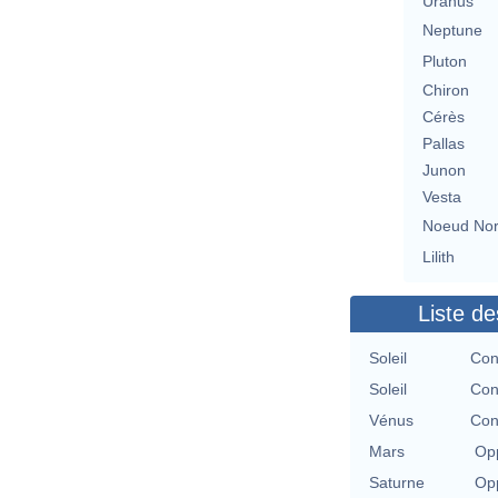
Uranus
Neptune
Pluton
Chiron
Cérès
Pallas
Junon
Vesta
Noeud No
Lilith
Liste de
Soleil
Con
Soleil
Con
Vénus
Con
Mars
Opp
Saturne
Opp