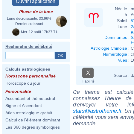
Née le :
m
Phase de la lune
à :
A
Lune décroissante, 33.96%
Soleil :
5
Dernier croissant
Lune :
2
Mer. 12 août 17h37 T.U.
B
Dominantes
:
S
F
Recherche de célébrité
Astrologie Chinoise
:
C
Numérologie
:
c
Vues
:
1
Calculs astrologiques
X
Source :
d
Horoscope personnalisé
Fiabilité
Horoscope du jour
Personnalité
Ce thème est calculé 
connaissez l'heure de
Ascendant et thème astral
d'envoyer votre i
Signe et Ascendant
stars@astrotheme.fr
. Un 
Atlas astrologique gratuit
célébrité vous sera envoy
Calcul de l'élément dominant
demande.
Les 360 degrés symboliques