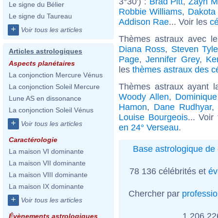
3°30') :
Brad Pitt
,
Zayn M
Le signe du Bélier
Robbie Williams
,
Dakota
Le signe du Taureau
Addison Rae
... Voir les
cé
+
Voir tous les articles
Thèmes astraux avec l
Diana Ross
,
Steven Tyle
Articles astrologiques
Page
,
Jennifer Grey
,
Ke
Aspects planétaires
les
thèmes astraux des c
La conjonction Mercure Vénus
Thèmes astraux ayant l
La conjonction Soleil Mercure
Woody Allen
,
Dominique 
Lune AS en dissonance
Hamon
,
Dane Rudhyar
La conjonction Soleil Vénus
Louise Bourgeois
... Voi
+
Voir tous les articles
en 24° Verseau
.
Caractérologie
Base astrologique de 
La maison VI dominante
La maison VII dominante
78 136 célébrités et
év
La maison VIII dominante
La maison IX dominante
Chercher par
professi
+
Voir tous les articles
1 206 2
Évènements astrologiques