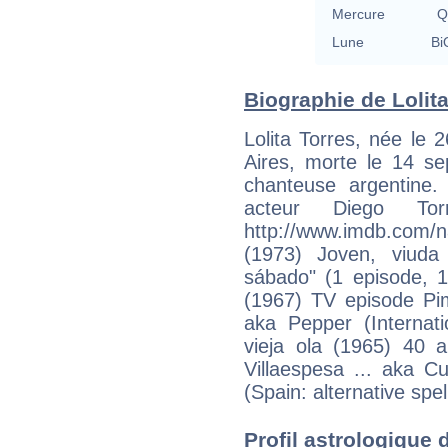
Mercure
Q
Lune
Bi
Biographie de Lolita 
Lolita Torres, née le
Aires, morte le 14 se
chanteuse argentine.
acteur Diego Tor
http://www.imdb.com/n
(1973) Joven, viuda
sábado" (1 episode, 1
(1967) TV episode Pim
aka Pepper (Internati
vieja ola (1965) 40 a
Villaespesa ... aka C
(Spain: alternative sp
Profil astrologique de