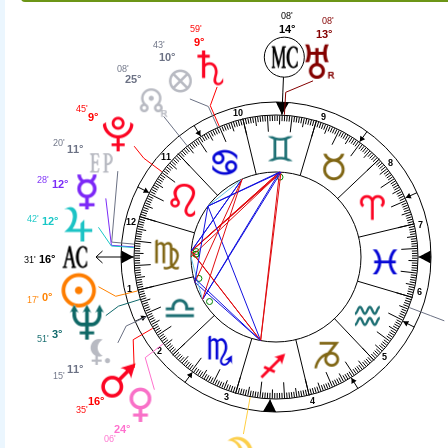
08'
08'
14°
59'
13°
9°
43'
10°
08'
25°
45'
10
9°
9
20'
11°
11
8
28'
12°
42'
12°
12
7
16°
31'
1
6
0°
17'
3°
51'
2
5
11°
15'
3
16°
4
35'
24°
06'