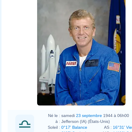
Né le :
samedi
23 septembre
1944 à 06h00
à :
Jefferson (IA) (États-Unis)
Soleil :
0°17' Balance
AS :
16°31' Vi