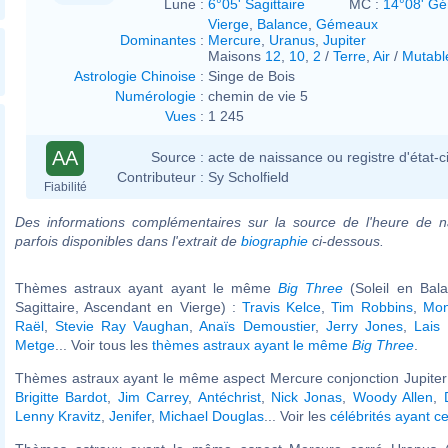
Lune :
6°05' Sagittaire
MC :
14°08' G
Vierge
,
Balance
,
Gémeaux
Dominantes
:
Mercure
,
Uranus
,
Jupiter
Maisons
12
,
10
,
2
/
Terre
,
Air
/
Mutabl
Astrologie Chinoise
:
Singe de Bois
Numérologie
:
chemin de vie 5
Vues
:
1 245
AA
Source :
acte de naissance ou registre d'état-ci
Contributeur :
Sy Scholfield
Fiabilité
Des informations complémentaires sur la source de l'heure de n
parfois disponibles dans l'extrait de
biographie
ci-dessous.
Thèmes astraux ayant ayant le même
Big Three
(Soleil en Bal
Sagittaire, Ascendant en Vierge) :
Travis Kelce
,
Tim Robbins
,
Mon
Raël
,
Stevie Ray Vaughan
,
Anaïs Demoustier
,
Jerry Jones
,
Lais 
Metge
... Voir tous les
thèmes astraux ayant le même
Big Three
.
Thèmes astraux ayant le même aspect Mercure conjonction Jupiter 
Brigitte Bardot
,
Jim Carrey
,
Antéchrist
,
Nick Jonas
,
Woody Allen
,
Lenny Kravitz
,
Jenifer
,
Michael Douglas
... Voir les
célébrités ayant c