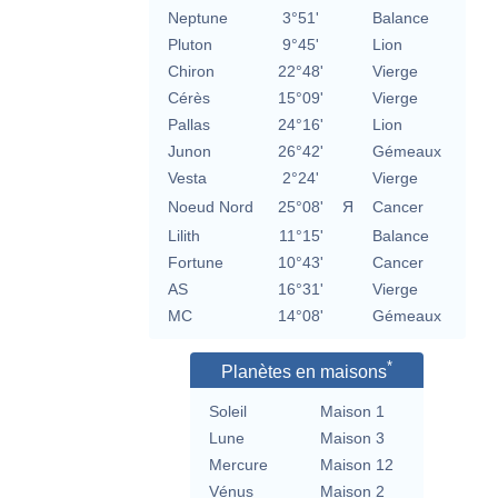
Neptune
3°51'
Balance
Pluton
9°45'
Lion
Chiron
22°48'
Vierge
Cérès
15°09'
Vierge
Pallas
24°16'
Lion
Junon
26°42'
Gémeaux
Vesta
2°24'
Vierge
Noeud Nord
25°08'
Я
Cancer
Lilith
11°15'
Balance
Fortune
10°43'
Cancer
AS
16°31'
Vierge
MC
14°08'
Gémeaux
*
Planètes en maisons
Soleil
Maison 1
Lune
Maison 3
Mercure
Maison 12
Vénus
Maison 2