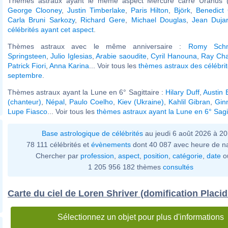
Thèmes astraux ayant le même aspect Mercure carré Uranus (
George Clooney
,
Justin Timberlake
,
Paris Hilton
,
Björk
,
Benedict
Carla Bruni Sarkozy
,
Richard Gere
,
Michael Douglas
,
Jean Dujar
célébrités ayant cet aspect
.
Thèmes astraux avec le même anniversaire :
Romy Schn
Springsteen
,
Julio Iglesias
,
Arabie saoudite
,
Cyril Hanouna
,
Ray Cha
Patrick Fiori
,
Anna Karina
... Voir tous les
thèmes astraux des célébri
septembre
.
Thèmes astraux ayant la Lune en 6° Sagittaire :
Hilary Duff
,
Austin 
(chanteur)
,
Népal
,
Paulo Coelho
,
Kiev (Ukraine)
,
Kahlil Gibran
,
Gin
Lupe Fiasco
... Voir tous les
thèmes astraux ayant la Lune en 6° Sagit
Base astrologique de célébrités
au jeudi 6 août 2026 à 2
78 111 célébrités et
évènements
dont 40 087 avec heure de n
Chercher par
profession
,
aspect
,
position
,
catégorie
,
date
o
1 205 956 182 thèmes
consultés
Carte du ciel de Loren Shriver (domification Placi
Sélectionnez un objet pour plus d'informations