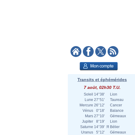
Transits et éphémérides
7 août, 02h30 T.U.
Soleil
14°38'
Lion
Lune
27°51'
Taureau
Mercure
26°12'
Cancer
Vénus
0°18'
Balance
Mars
27°10'
Gémeaux
Jupiter
8°19'
Lion
Saturne
14°39'
Я
Bélier
Uranus
5°12'
Gémeaux