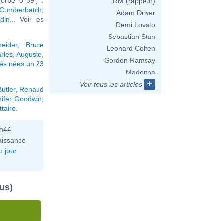
orbe 0°39') :
RM (rappeur)
 Cumberbatch
,
Adam Driver
din
... Voir les
Demi Lovato
Sebastian Stan
eider
,
Bruce
Leonard Cohen
rles
,
Auguste
,
Gordon Ramsay
tés nées un 23
Madonna
+
Voir tous les articles
Butler
,
Renaud
nifer Goodwin
,
taire
.
0h44
aissance
u
jour
dus)