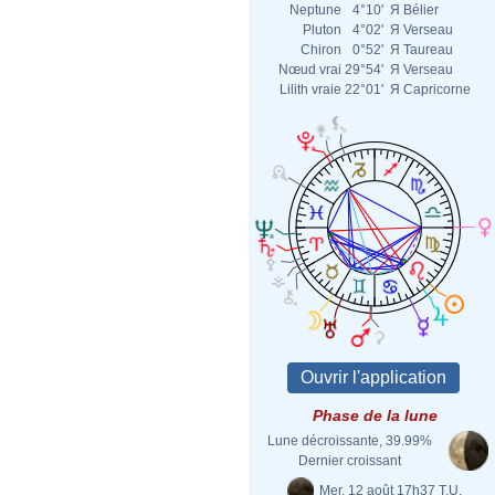
Neptune
4°10'
Я
Bélier
Pluton
4°02'
Я
Verseau
Chiron
0°52'
Я
Taureau
Nœud vrai
29°54'
Я
Verseau
Lilith vraie
22°01'
Я
Capricorne
Phase de la lune
Lune décroissante, 39.99%
Dernier croissant
Mer. 12 août 17h37 T.U.