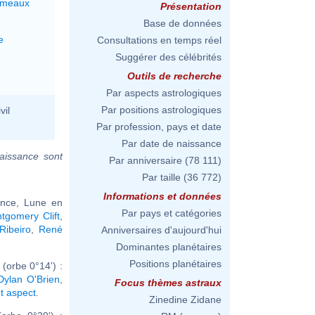
émeaux
Présentation
Base de données
e
Consultations en temps réel
Suggérer des célébrités
Outils de recherche
Par aspects astrologiques
Par positions astrologiques
vil
Par profession, pays et date
Par date de naissance
aissance sont
Par anniversaire
(78 111)
Par taille
(36 772)
Informations et données
ance, Lune en
Par pays et catégories
tgomery Clift
,
Ribeiro
,
René
Anniversaires d'aujourd'hui
Dominantes planétaires
Positions planétaires
(orbe 0°14') :
Dylan O'Brien
,
Focus thèmes astraux
et aspect
.
Zinedine Zidane