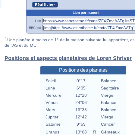
Lien permanent
Lien
BBCode
*
Une planète à moins de 1° de la maison suivante lui appartient, et 
de l'AS et du MC
Positions et aspects planétaires de Loren Shriver
Positions des planètes
Soleil
0°17'
Balance
Lune
6°05'
Sagittaire
Mercure
12°28'
Vierge
Vénus
24°06'
Balance
Mars
16°35'
Balance
Jupiter
12°42'
Vierge
Saturne
9°59'
Cancer
Uranus
13°08'
Я
Gémeaux