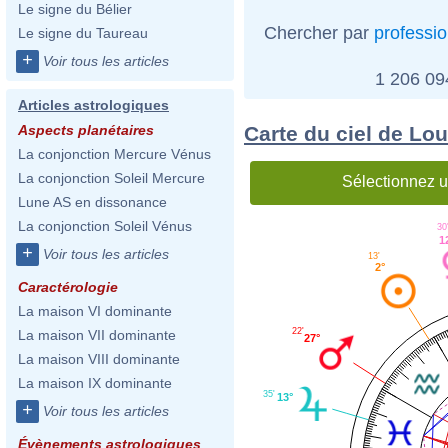
Le signe du Bélier
Chercher par
professi
Le signe du Taureau
+
Voir tous les articles
1 206 0
Articles astrologiques
Carte du ciel de Lo
Aspects planétaires
La conjonction Mercure Vénus
La conjonction Soleil Mercure
Sélectionnez u
Lune AS en dissonance
La conjonction Soleil Vénus
30
1
+
Voir tous les articles
13'
2°
Caractérologie
La maison VI dominante
22'
La maison VII dominante
27°
La maison VIII dominante
La maison IX dominante
35'
13°
+
Voir tous les articles
Évènements astrologiques