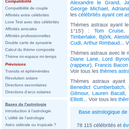
Compatibilité
Alexandre le Grand
,
J
George Michael
,
Adrian
Compatibilité de couple
les
célébrités ayant cet a
Affinités entre célébrités
Love Test avec des célébrités
Thèmes astraux ayant le
Affinités amicales
1°15') :
Tom Cruise
Affinités professionnelles
Timberlake
,
Björk
,
Aleist
Cudi
,
Arthur Rimbaud
... 
Double carte de synastrie
Calcul du thème composite
Thèmes astraux avec le 
Thème mi-espace mi-temps
Diane Lane
,
Lord Byron
Prévisions
(rappeur)
,
Francis Bacon 
Voir tous les
thèmes astra
Transits et éphémérides
Révolution solaire
Thèmes astraux ayant 
Directions secondaires
Benedict Cumberbatch
,
Directions d'arcs solaires
Gilmour
,
Lauren Bacall
,
Elliott
... Voir tous les
thèm
Bases de l'astrologie
Introduction à l'astrologie
Base astrologique de 
L'utilité de l'astrologie
78 115 célébrités et
év
Astro sidérale ou tropicale ?