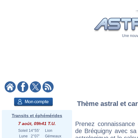
Une nouve
Thème astral et car
Transits et éphémérides
Prenez connaissance 
7 août, 09h41 T.U.
de Bréquigny avec sa c
Soleil
14°55'
Lion
Lune
2°07'
Gémeaux
astrologique et le calc