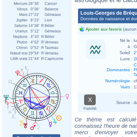
Mercure
26°36'
Cancer
Vénus
0°36'
Balance
Louis-Georges de Bréq
Mars
27°22'
Gémeaux
Données de naissance et dom
Jupiter
8°23'
Lion
Saturne
14°38'
Я
Bélier
Ajouter aux favoris
(aucun 
Uranus
5°12'
Gémeaux
Neptune
4°10'
Я
Bélier
Né le :
l
Pluton
4°02'
Я
Verseau
à :
G
Chiron
0°52'
Я
Taureau
Soleil :
2
Nœud vrai
29°54'
Я
Verseau
Lune :
2
Lilith vraie
21°44'
Я
Capricorne
C
Dominantes
:
P
T
Numérologie
:
c
Vues
:
1
X
Source :
d
Fiabilité
Ce thème est calculé 
connaissez l'heure de na
merci d'envoyer vot