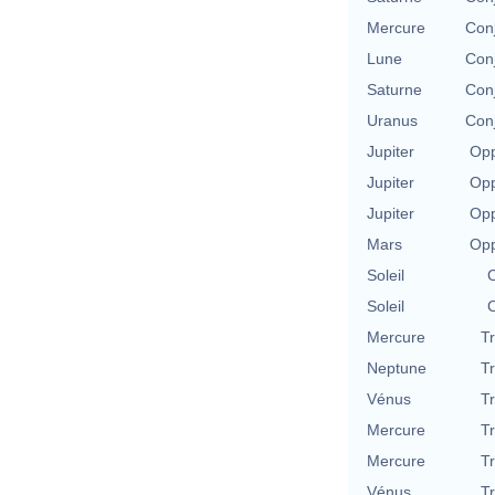
Mercure
Con
Lune
Con
Saturne
Con
Uranus
Con
Jupiter
Opp
Jupiter
Opp
Jupiter
Opp
Mars
Opp
Soleil
C
Soleil
C
Mercure
T
Neptune
T
Vénus
T
Mercure
T
Mercure
T
Vénus
T