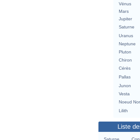
Vénus
Mars
Jupiter
Saturne
Uranus
Neptune
Pluton
Chiron
Cérès
Pallas
Junon
Vesta
Noeud No
Lilith
Liste de
Saturne
Con