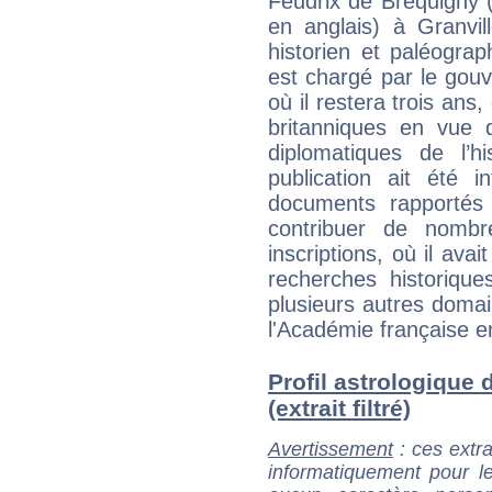
Feudrix de Bréquigny (
en anglais) à Granvil
historien et paléograp
est chargé par le gou
où il restera trois ans
britanniques en vue 
diplomatiques de l’h
publication ait été i
documents rapportés 
contribuer de nomb
inscriptions, où il ava
recherches historique
plusieurs autres domai
l'Académie française e
Profil astrologique
(extrait filtré)
Avertissement
: ces extra
informatiquement pour le