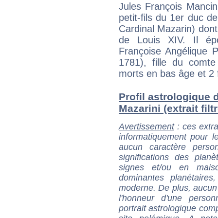
Jules François Mancini
petit-fils du 1er duc 
Cardinal Mazarin) dont
de Louis XIV. Il é
Françoise Angélique P
1781), fille du comte
morts en bas âge et 2 fi
Profil astrologique 
Mazarini (extrait filt
Avertissement
: ces extra
informatiquement pour le
aucun caractère perso
significations des pla
signes et/ou en maiso
dominantes planétaires,
moderne. De plus, aucun a
l'honneur d'une personn
portrait astrologique com