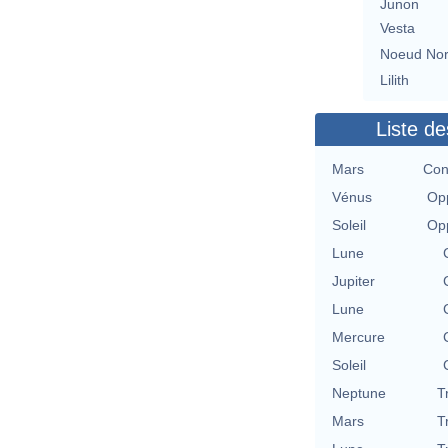
Junon
Vesta
Noeud No
Lilith
Liste de
Mars
Con
Vénus
Opp
Soleil
Opp
Lune
Jupiter
Lune
Mercure
Soleil
Neptune
T
Mars
T