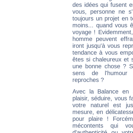
des idées qui fusent e
vous, personne ne s
toujours un projet en 
moins... quand vous ê
voyage ! Evidemment,
homme peuvent effra
iront jusqu'à vous rep
tendance à vous empor
êtes si chaleureux et s
une bonne chose ? Si 
sens de l'humour e
reproches ?
Avec la Balance en 
plaisir, séduire, vous f
votre naturel est j
mesure, en délicatess
pour plaire ! Forcém
mécontents qui vo
d'authenticité ou vo