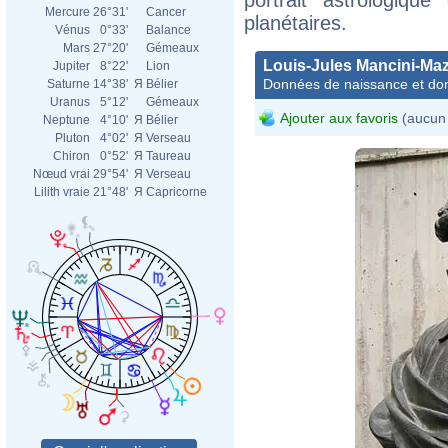
Mercure
26°31'
Cancer
planétaires.
Vénus
0°33'
Balance
Mars
27°20'
Gémeaux
Louis-Jules Mancini-Maz
Jupiter
8°22'
Lion
Données de naissance et dom
Saturne
14°38'
Я
Bélier
Uranus
5°12'
Gémeaux
Ajouter aux favoris
(aucun 
Neptune
4°10'
Я
Bélier
Pluton
4°02'
Я
Verseau
Chiron
0°52'
Я
Taureau
Nœud vrai
29°54'
Я
Verseau
Lilith vraie
21°48'
Я
Capricorne