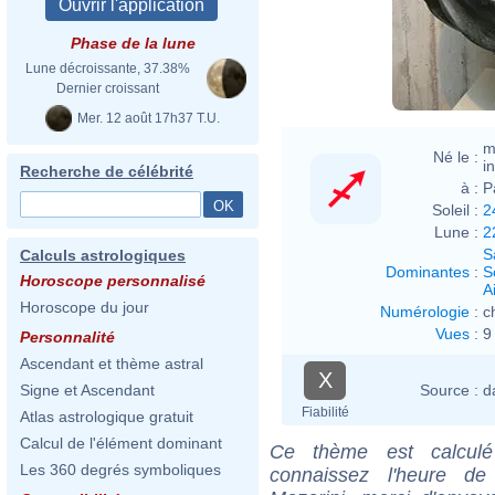
Phase de la lune
Jean
Lune décroissante, 37.38%
Dernier croissant
Mer. 12 août 17h37 T.U.
m
Né le :
i
Recherche de célébrité
à :
P
Soleil :
2
Lune :
2
S
Calculs astrologiques
Dominantes
:
S
Horoscope personnalisé
Ai
Horoscope du jour
Numérologie
:
c
Vues
:
9
Personnalité
Ascendant et thème astral
X
Source :
d
Signe et Ascendant
Fiabilité
Atlas astrologique gratuit
Calcul de l'élément dominant
Ce thème est calculé 
Les 360 degrés symboliques
connaissez l'heure de