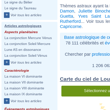
Le signe du Bélier
Thèmes astraux ayant la 
Le signe du Taureau
Damon
,
Juliette Binoch
+
Voir tous les articles
Guetta
,
Yves Saint La
Rutherford
... Voir tous l
Articles astrologiques
Capricorne
.
Aspects planétaires
Base astrologique de cé
La conjonction Mercure Vénus
78 111 célébrités et
év
La conjonction Soleil Mercure
Lune AS en dissonance
Chercher par
professi
La conjonction Soleil Vénus
+
Voir tous les articles
1 206 0
Caractérologie
La maison VI dominante
Carte du ciel de Lo
La maison VII dominante
La maison VIII dominante
Sélectionnez u
La maison IX dominante
+
Voir tous les articles
32'
22°
Évènements astrologiques