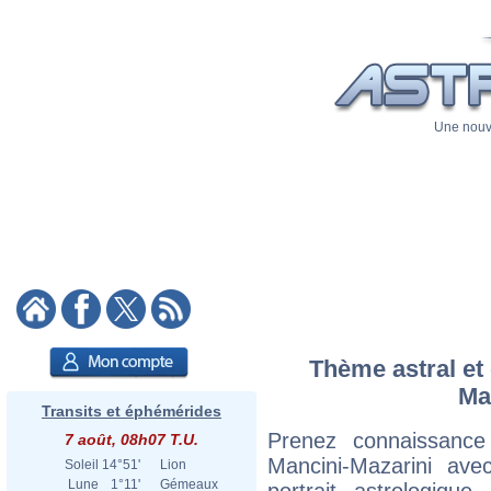
Une nouve
Thème astral et 
Ma
Transits et éphémérides
Prenez connaissance
7 août, 08h07 T.U.
Mancini-Mazarini ave
Soleil
14°51'
Lion
Lune
1°11'
Gémeaux
portrait astrologiqu