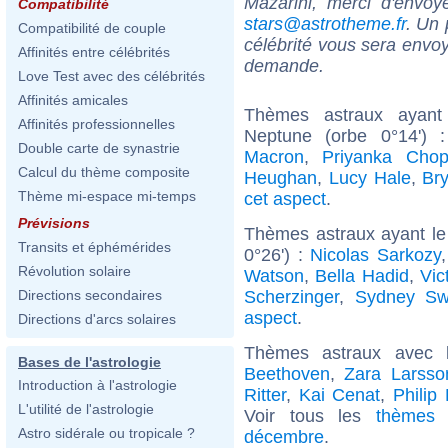
Mazarini, merci d'envoy
Compatibilité
stars@astrotheme.fr
. Un 
Compatibilité de couple
célébrité vous sera envoy
Affinités entre célébrités
demande.
Love Test avec des célébrités
Affinités amicales
Thèmes astraux ayant
Affinités professionnelles
Neptune (orbe 0°14')
Double carte de synastrie
Macron
,
Priyanka Chop
Calcul du thème composite
Heughan
,
Lucy Hale
,
Br
Thème mi-espace mi-temps
cet aspect
.
Prévisions
Thèmes astraux ayant le
Transits et éphémérides
0°26') :
Nicolas Sarkozy
Révolution solaire
Watson
,
Bella Hadid
,
Vic
Scherzinger
,
Sydney Sw
Directions secondaires
aspect
.
Directions d'arcs solaires
Thèmes astraux avec 
Bases de l'astrologie
Beethoven
,
Zara Larsso
Introduction à l'astrologie
Ritter
,
Kai Cenat
,
Philip
L'utilité de l'astrologie
Voir tous les
thèmes 
Astro sidérale ou tropicale ?
décembre
.