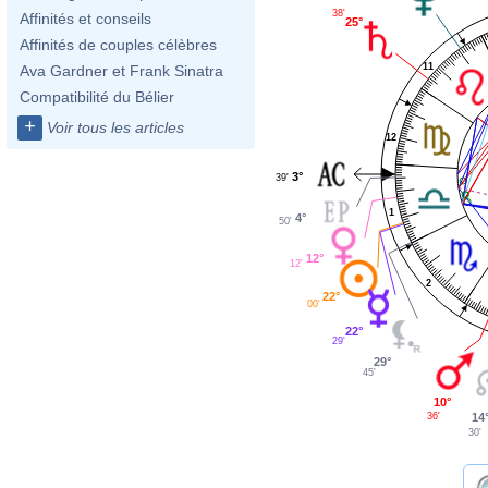
38'
Affinités et conseils
25°
Affinités de couples célèbres
11
Ava Gardner et Frank Sinatra
Compatibilité du Bélier
+
Voir tous les articles
12
3°
39'
1
4°
50'
12°
12'
2
22°
00'
22°
29'
29°
45'
10°
14
36'
30'