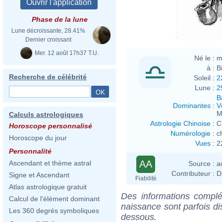
Phase de la lune
Lune décroissante, 28.41%
Dernier croissant
Mer. 12 août 17h37 T.U.
Né le :
m
à :
B
Recherche de célébrité
Soleil :
2
Lune :
2
B
Dominantes
:
V
M
Calculs astrologiques
Astrologie Chinoise
:
C
Horoscope personnalisé
Numérologie
:
c
Horoscope du jour
Vues
:
2
Personnalité
AA
Ascendant et thème astral
Source :
a
Contributeur :
D
Signe et Ascendant
Fiabilité
Atlas astrologique gratuit
Des informations complé
Calcul de l'élément dominant
naissance sont parfois di
Les 360 degrés symboliques
dessous.