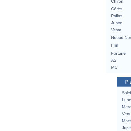
Chiron
Cérès
Pallas
Junon
Vesta
Noeud No
Lilith
Fortune
AS
MC
Pl
Solei
Lun
Merc
Vén
Mar
Jupit