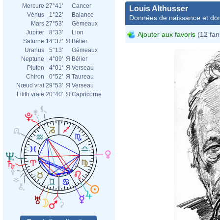
Mercure
27°41'
Cancer
Louis Althusser
Vénus
1°22'
Balance
Données de naissance et dom
Mars
27°53'
Gémeaux
Jupiter
8°33'
Lion
Ajouter aux favoris
(12 fan
Saturne
14°37'
Я
Bélier
Uranus
5°13'
Gémeaux
Neptune
4°09'
Я
Bélier
Pluton
4°01'
Я
Verseau
Chiron
0°52'
Я
Taureau
Nœud vrai
29°53'
Я
Verseau
Lilith vraie
20°40'
Я
Capricorne