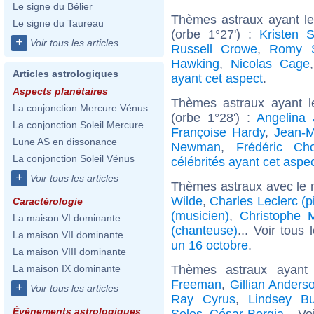
Le signe du Bélier
Thèmes astraux ayant l
Le signe du Taureau
(orbe 1°27') :
Kristen S
+
Voir tous les articles
Russell Crowe
,
Romy S
Hawking
,
Nicolas Cage
Articles astrologiques
ayant cet aspect
.
Aspects planétaires
Thèmes astraux ayant 
La conjonction Mercure Vénus
(orbe 1°28') :
Angelina 
La conjonction Soleil Mercure
Françoise Hardy
,
Jean-M
Lune AS en dissonance
Newman
,
Frédéric Ch
La conjonction Soleil Vénus
célébrités ayant cet aspe
+
Voir tous les articles
Thèmes astraux avec le 
Wilde
,
Charles Leclerc (p
Caractérologie
(musicien)
,
Christophe 
La maison VI dominante
(chanteuse)
... Voir tous
La maison VII dominante
un 16 octobre
.
La maison VIII dominante
Thèmes astraux ayan
La maison IX dominante
Freeman
,
Gillian Anders
+
Voir tous les articles
Ray Cyrus
,
Lindsey B
Évènements astrologiques
Seles
,
César Borgia
... V