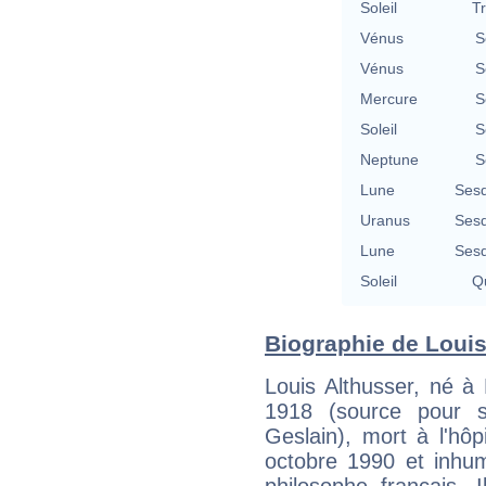
Soleil
T
Vénus
S
Vénus
S
Mercure
S
Soleil
S
Neptune
S
Lune
Sesq
Uranus
Sesq
Lune
Sesq
Soleil
Qu
Biographie de Louis 
Louis Althusser, né à 
1918 (source pour s
Geslain), mort à l'hôp
octobre 1990 et inhum
philosophe français.