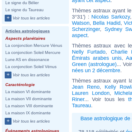
ayant cet aspect
.
Le signe du Bélier
Le signe du Taureau
Thèmes astraux ayant le
3°31') :
Nicolas Sarkozy
+
Voir tous les articles
Watson
,
Bella Hadid
,
Vic
Scherzinger
,
Sydney Sw
Articles astrologiques
aspect
.
Aspects planétaires
Thèmes astraux avec l
La conjonction Mercure Vénus
Nelly Furtado
,
Charlie 
La conjonction Soleil Mercure
Émirats arabes unis
,
Aa
Lune AS en dissonance
Green (astrologue)
... Vo
La conjonction Soleil Vénus
nées un 2 décembre
.
+
Voir tous les articles
Thèmes astraux ayant l
Caractérologie
Jean Reno
,
Kelly Rowl
La maison VI dominante
Lauren London
,
Michel
Riner
... Voir tous les
t
La maison VII dominante
Taureau
.
La maison VIII dominante
La maison IX dominante
Base astrologique de 
+
Voir tous les articles
Évènements astrologiques
78 118 célébrités et
év