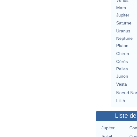
Vénus
Mars
Jupiter
Saturne
Uranus
Neptune
Pluton
Chiron
Cérès
Pallas
Junon
Vesta
Noeud No
Lilith
Liste de
Jupiter
Con
Soleil
Con