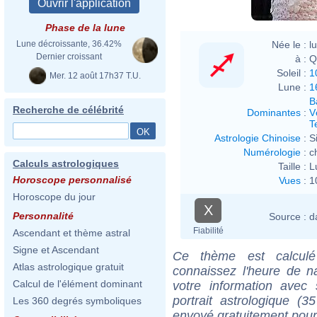
Phase de la lune
Née le :
l
Lune décroissante, 36.42%
Dernier croissant
à :
Q
Soleil :
1
Mer. 12 août 17h37 T.U.
Lune :
1
B
Recherche de célébrité
Dominantes
:
V
T
Astrologie Chinoise
:
S
Numérologie
:
c
Calculs astrologiques
Taille :
L
Horoscope personnalisé
Vues
:
1
Horoscope du jour
X
Personnalité
Source :
d
Fiabilité
Ascendant et thème astral
Signe et Ascendant
Ce thème est calculé 
Atlas astrologique gratuit
connaissez l'heure de n
Calcul de l'élément dominant
votre information ave
portrait astrologique (
Les 360 degrés symboliques
envoyé gratuitement pour