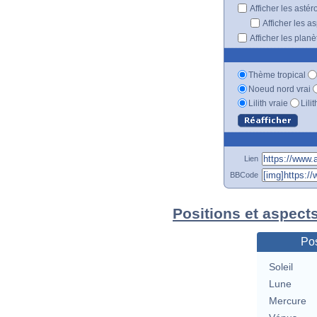
Afficher les astér
Afficher les a
Afficher les plan
Thème tropical
Noeud nord vrai
Lilith vraie
Lili
Lien
BBCode
Positions et aspect
Pos
Soleil
Lune
Mercure