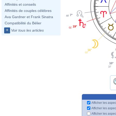
Affinités et conseils
Affinités de couples célèbres
7°
48'
Ava Gardner et Frank Sinatra
Compatibilité du Bélier
19°
01'
+
Voir tous les articles
16°
03'
10°
37'
Afficher les aspec
Afficher les aspe
Afficher les aspe