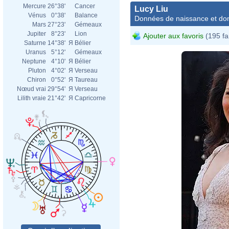
Mercure
26°38'
Cancer
Lucy Liu
Vénus
0°38'
Balance
Données de naissance et dom
Mars
27°23'
Gémeaux
Jupiter
8°23'
Lion
Ajouter aux favoris
(195 fa
Saturne
14°38'
Я
Bélier
Uranus
5°12'
Gémeaux
Neptune
4°10'
Я
Bélier
Pluton
4°02'
Я
Verseau
Chiron
0°52'
Я
Taureau
Nœud vrai
29°54'
Я
Verseau
Lilith vraie
21°42'
Я
Capricorne