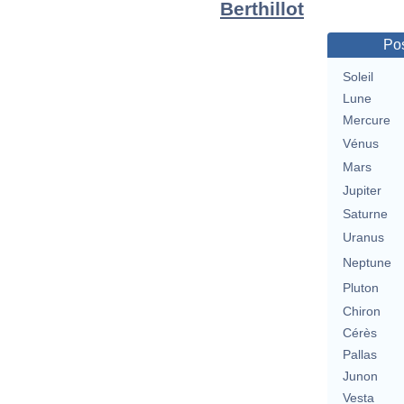
Berthillot
Pos
Soleil
Lune
Mercure
Vénus
Mars
Jupiter
Saturne
Uranus
Neptune
Pluton
Chiron
Cérès
Pallas
Junon
Vesta