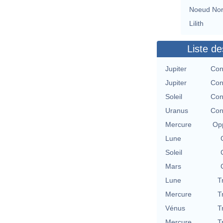
Noeud No
Lilith
Liste de
Jupiter
Con
Jupiter
Con
Soleil
Con
Uranus
Con
Mercure
Opp
Lune
Soleil
Mars
Lune
T
Mercure
T
Vénus
T
Mercure
T