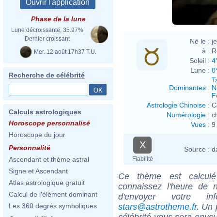
Phase de la lune
Lune décroissante, 35.97%
Dernier croissant
Né le :
j
à :
R
Mer. 12 août 17h37 T.U.
Soleil :
4
Lune :
0
Recherche de célébrité
T
Dominantes
:
N
F
Astrologie Chinoise
:
C
Calculs astrologiques
Numérologie
:
c
Horoscope personnalisé
Vues
:
9
Horoscope du jour
X
Personnalité
Source :
d
Fiabilité
Ascendant et thème astral
Signe et Ascendant
Ce thème est calculé 
Atlas astrologique gratuit
connaissez l'heure de n
Calcul de l'élément dominant
d'envoyer votre i
stars@astrotheme.fr
. Un 
Les 360 degrés symboliques
célébrité vous sera envoy