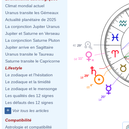
Climat mondial actuel
Uranus transite les Gémeaux
Actualité planétaire de 2025
La conjonction Jupiter Uranus
Jupiter et Saturne en Verseau
La conjonction Saturne Pluton
29°
41'
Jupiter arrive en Sagittaire
Uranus transite le Taureau
11°
04'
Saturne transite le Capricorne
Lifestyle
Le zodiaque et l'hésitation
29°
18'
Le zodiaque et la timidité
4°
05'
Le zodiaque et le mensonge
Les qualités des 12 signes
20°
14'
Les défauts des 12 signes
+
Voir tous les articles
Compatibilité
Astrologie et compatibilité