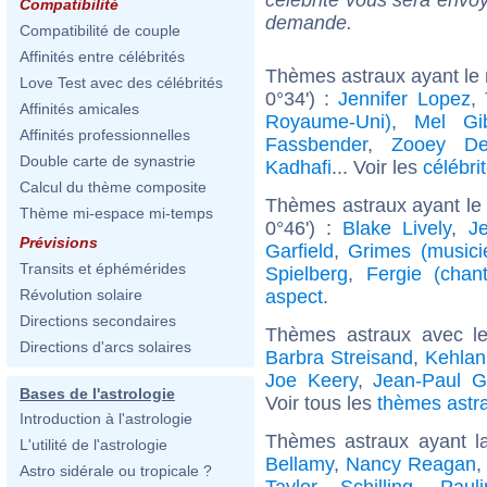
Compatibilité
demande.
Compatibilité de couple
Affinités entre célébrités
Thèmes astraux ayant le
Love Test avec des célébrités
0°34') :
Jennifer Lopez
,
Affinités amicales
Royaume-Uni)
,
Mel Gi
Affinités professionnelles
Fassbender
,
Zooey De
Double carte de synastrie
Kadhafi
... Voir les
célébri
Calcul du thème composite
Thèmes astraux ayant le
Thème mi-espace mi-temps
0°46') :
Blake Lively
,
J
Prévisions
Garfield
,
Grimes (musici
Transits et éphémérides
Spielberg
,
Fergie (chan
aspect
.
Révolution solaire
Directions secondaires
Thèmes astraux avec l
Directions d'arcs solaires
Barbra Streisand
,
Kehlan
Joe Keery
,
Jean-Paul Ga
Bases de l'astrologie
Voir tous les
thèmes astra
Introduction à l'astrologie
Thèmes astraux ayant l
L'utilité de l'astrologie
Bellamy
,
Nancy Reagan
Astro sidérale ou tropicale ?
Taylor Schilling
,
Paul