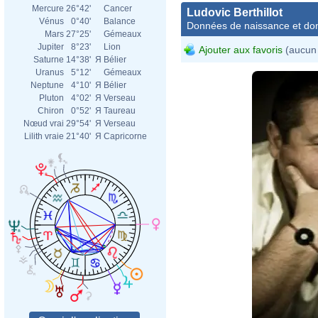
Mercure
26°42'
Cancer
Ludovic Berthillot
Vénus
0°40'
Balance
Données de naissance et dom
Mars
27°25'
Gémeaux
Jupiter
8°23'
Lion
Ajouter aux favoris
(aucun 
Saturne
14°38'
Я
Bélier
Uranus
5°12'
Gémeaux
Neptune
4°10'
Я
Bélier
Pluton
4°02'
Я
Verseau
Chiron
0°52'
Я
Taureau
Nœud vrai
29°54'
Я
Verseau
Lilith vraie
21°40'
Я
Capricorne