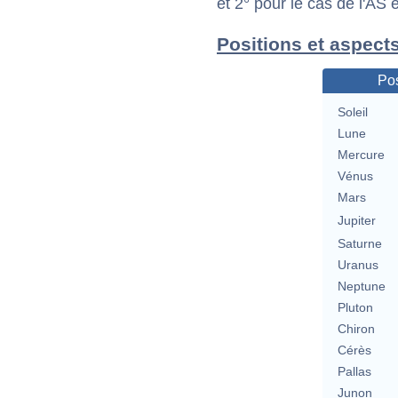
et 2° pour le cas de l'AS
Positions et aspect
Pos
Soleil
Lune
Mercure
Vénus
Mars
Jupiter
Saturne
Uranus
Neptune
Pluton
Chiron
Cérès
Pallas
Junon