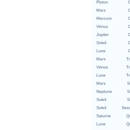
Pluton
C
Mars
C
Mercure
C
Vénus
C
Jupiter
C
Soleil
C
Lune
C
Mars
T
Vénus
T
Lune
T
Mars
S
Neptune
S
Soleil
S
Soleil
Sesq
Saturne
Qu
Lune
Qu