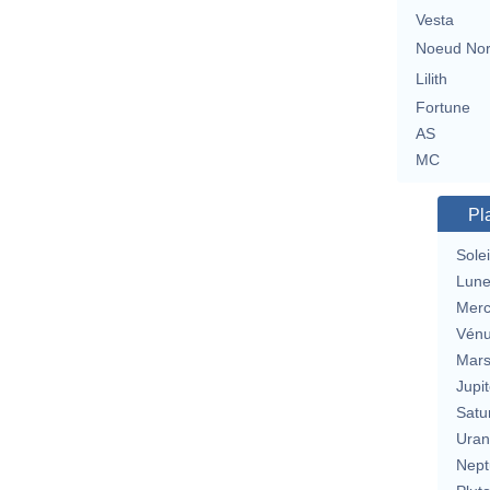
Vesta
Noeud No
Lilith
Fortune
AS
MC
Pl
Solei
Lun
Merc
Vén
Mar
Jupit
Satu
Uran
Nept