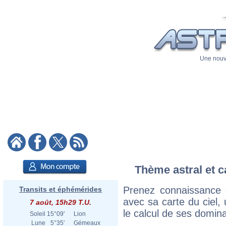
Une nouve
Thème astral et c
Prenez connaissance 
Transits et éphémérides
avec sa carte du ciel, 
7 août, 15h29 T.U.
le calcul de ses domina
Soleil
15°09'
Lion
Lune
5°35'
Gémeaux