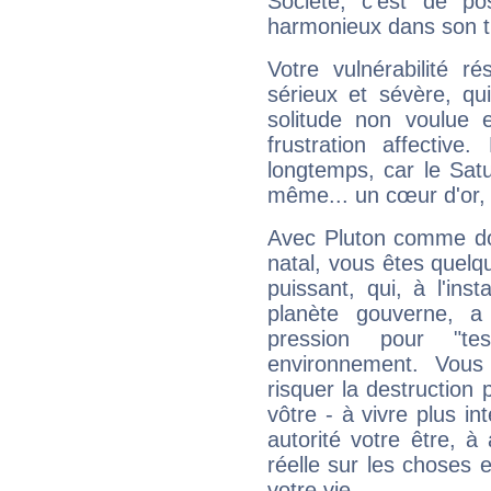
Société, c'est de p
harmonieux dans son t
Votre vulnérabilité r
sérieux et sévère, qu
solitude non voulue 
frustration affectiv
longtemps, car le Satur
même... un cœur d'or, qu
Avec Pluton comme do
natal, vous êtes quelq
puissant, qui, à l'in
planète gouverne, a
pression pour "t
environnement. Vous
risquer la destruction 
vôtre - à vivre plus i
autorité votre être, à
réelle sur les choses 
votre vie.