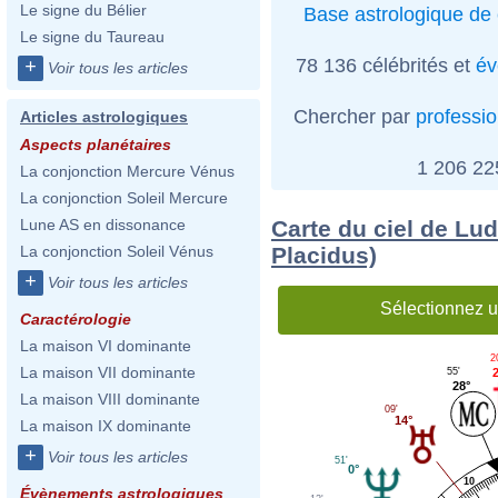
Le signe du Bélier
Base astrologique de 
Le signe du Taureau
78 136 célébrités et
év
+
Voir tous les articles
Chercher par
professi
Articles astrologiques
Aspects planétaires
1 206 2
La conjonction Mercure Vénus
La conjonction Soleil Mercure
Carte du ciel de Lu
Lune AS en dissonance
Placidus)
La conjonction Soleil Vénus
+
Voir tous les articles
Sélectionnez u
Caractérologie
La maison VI dominante
2
La maison VII dominante
55'
28°
La maison VIII dominante
09'
14°
La maison IX dominante
+
Voir tous les articles
51'
0°
10
Évènements astrologiques