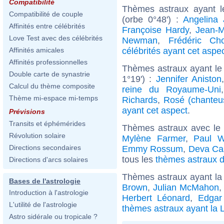
Compatibilité
Thèmes astraux ayant 
Compatibilité de couple
(orbe 0°48') :
Angelina 
Affinités entre célébrités
Françoise Hardy
,
Jean-M
Love Test avec des célébrités
Newman
,
Frédéric Ch
célébrités ayant cet aspe
Affinités amicales
Affinités professionnelles
Thèmes astraux ayant le
Double carte de synastrie
1°19') :
Jennifer Aniston
Calcul du thème composite
reine du Royaume-Uni
Thème mi-espace mi-temps
Richards
,
Rosé (chanteu
ayant cet aspect
.
Prévisions
Transits et éphémérides
Thèmes astraux avec le
Révolution solaire
Mylène Farmer
,
Paul W
Directions secondaires
Emmy Rossum
,
Deva Ca
tous les
thèmes astraux d
Directions d'arcs solaires
Thèmes astraux ayant la
Bases de l'astrologie
Brown
,
Julian McMahon
Introduction à l'astrologie
Herbert Léonard
,
Edgar
L'utilité de l'astrologie
thèmes astraux ayant la 
Astro sidérale ou tropicale ?