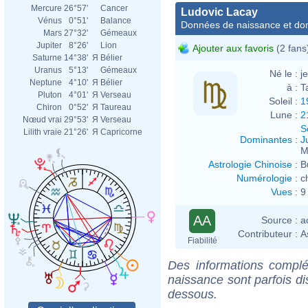
Mercure
26°57'
Cancer
Ludovic Lacay
Vénus
0°51'
Balance
Données de naissance et dom
Mars
27°32'
Gémeaux
Jupiter
8°26'
Lion
Ajouter aux favoris
(2 fans
Saturne
14°38'
Я
Bélier
Uranus
5°13'
Gémeaux
Né le :
j
Neptune
4°10'
Я
Bélier
à :
T
Pluton
4°01'
Я
Verseau
Soleil :
1
Chiron
0°52'
Я
Taureau
Lune :
2
Nœud vrai
29°53'
Я
Verseau
S
Lilith vraie
21°26'
Я
Capricorne
Dominantes
:
J
M
Astrologie Chinoise
:
B
Numérologie
:
c
Vues
:
9
AA
Source :
a
Contributeur :
A
Fiabilité
Des informations complé
naissance sont parfois di
dessous.