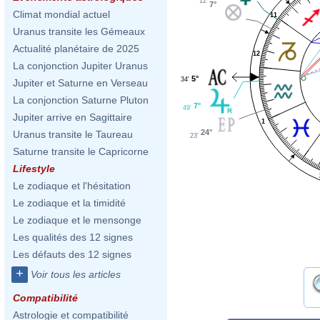
12'
7°
Climat mondial actuel
11
Uranus transite les Gémeaux
Actualité planétaire de 2025
12
La conjonction Jupiter Uranus
5°
34'
Jupiter et Saturne en Verseau
La conjonction Saturne Pluton
7°
49'
Jupiter arrive en Sagittaire
1
24°
Uranus transite le Taureau
23'
Saturne transite le Capricorne
Lifestyle
Le zodiaque et l'hésitation
Le zodiaque et la timidité
Le zodiaque et le mensonge
Les qualités des 12 signes
Les défauts des 12 signes
+
Voir tous les articles
Compatibilité
Astrologie et compatibilité