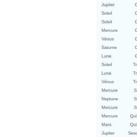
Jupiter
C
Soleil
C
Soleil
C
Mercure
C
Vénus
C
Saturne
C
Lune
C
Soleil
T
Lune
T
Vénus
T
Mercure
S
Neptune
S
Mercure
S
Mercure
Qui
Mars
Qui
Jupiter
Sesq