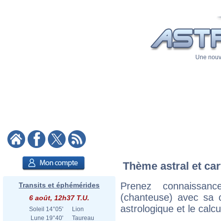
Une nouve
Thème astral et car
Prenez connaissan
Transits et éphémérides
(chanteuse) avec sa ca
6 août, 12h37 T.U.
astrologique et le calc
Soleil
14°05'
Lion
Lune
19°40'
Taureau