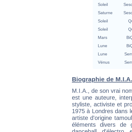
Soleil
Sesq
Saturne
Sesq
Soleil
Qu
Soleil
Qu
Mars
BiQ
Lune
BiQ
Lune
Sem
Vénus
Sem
Biographie de M.I.A.
M.I.A., de son vrai n
est une auteure, inter
styliste, activiste et p
1975 à Londres dans le
artiste d'origine tamou
éléments divers de 
dancehall, d'électro