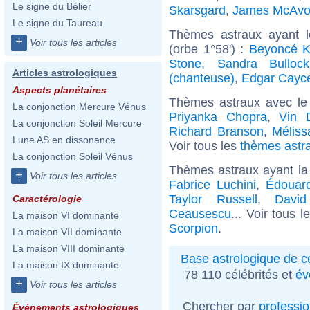
Le signe du Bélier
Skarsgard
,
James McAvo
Le signe du Taureau
Thèmes astraux ayant 
+
Voir tous les articles
(orbe 1°58') :
Beyoncé K
Stone
,
Sandra Bullock
Articles astrologiques
(chanteuse)
,
Edgar Cayc
Aspects planétaires
Thèmes astraux avec le
La conjonction Mercure Vénus
Priyanka Chopra
,
Vin D
La conjonction Soleil Mercure
Richard Branson
,
Méliss
Lune AS en dissonance
Voir tous les
thèmes astra
La conjonction Soleil Vénus
Thèmes astraux ayant la
+
Voir tous les articles
Fabrice Luchini
,
Édouard
Taylor Russell
,
David
Caractérologie
Ceausescu
... Voir tous 
La maison VI dominante
Scorpion
.
La maison VII dominante
La maison VIII dominante
Base astrologique de cé
La maison IX dominante
78 110 célébrités et
év
+
Voir tous les articles
Chercher par
professi
Évènements astrologiques