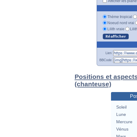
Afficher les plan
Thème tropical
Noeud nord vrai
Lilith vraie
Lili
Lien
BBCode
Positions et aspects
(chanteuse)
Pos
Soleil
Lune
Mercure
Vénus
Mars