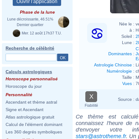
Phase de la lune
Lune décroissante, 46.51%
Née le :
v
Dernier quartier
à :
H
Mer. 12 août 17h37 T.U.
Soleil :
2
Lune :
2
Recherche de célébrité
C
Dominantes
:
J
E
Astrologie Chinoise
:
L
Numérologie
:
c
Calculs astrologiques
Taille :
M
Horoscope personnalisé
Vues
:
7
Horoscope du jour
Personnalité
X
Source :
d
Ascendant et thème astral
Fiabilité
Signe et Ascendant
Ce thème est calculé 
Atlas astrologique gratuit
connaissez l'heure de n
Calcul de l'élément dominant
d'envoyer votre i
Les 360 degrés symboliques
stars@astrotheme.fr
. Un 