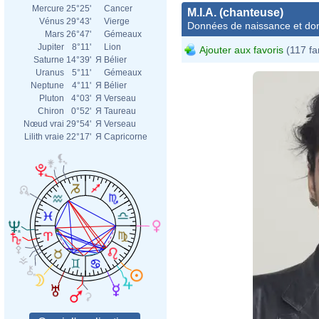
Mercure
25°25'
Cancer
M.I.A. (chanteuse)
Vénus
29°43'
Vierge
Données de naissance et dom
Mars
26°47'
Gémeaux
Jupiter
8°11'
Lion
Ajouter aux favoris
(117 fa
Saturne
14°39'
Я
Bélier
Uranus
5°11'
Gémeaux
Neptune
4°11'
Я
Bélier
Pluton
4°03'
Я
Verseau
Chiron
0°52'
Я
Taureau
Nœud vrai
29°54'
Я
Verseau
Lilith vraie
22°17'
Я
Capricorne