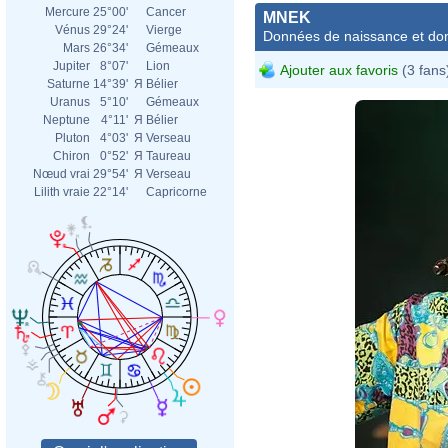
Mercure
25°00'
Cancer
MNEK
Vénus
29°24'
Vierge
Données de naissance et dom
Mars
26°34'
Gémeaux
Jupiter
8°07'
Lion
Ajouter aux favoris
(3 fans
Saturne
14°39'
Я
Bélier
Uranus
5°10'
Gémeaux
Neptune
4°11'
Я
Bélier
Pluton
4°03'
Я
Verseau
Chiron
0°52'
Я
Taureau
Nœud vrai
29°54'
Я
Verseau
Lilith vraie
22°14'
Capricorne