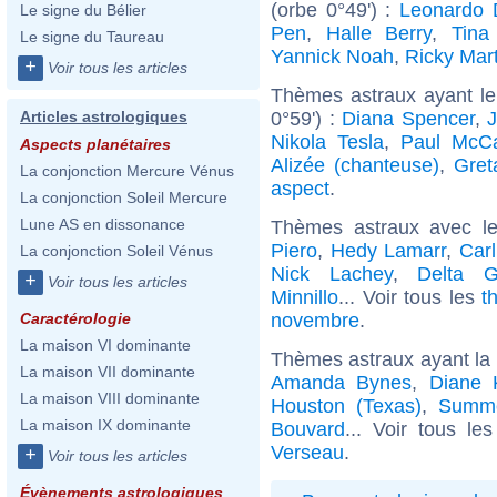
(orbe 0°49') :
Leonardo 
Le signe du Bélier
Pen
,
Halle Berry
,
Tina
Le signe du Taureau
Yannick Noah
,
Ricky Mart
+
Voir tous les articles
Thèmes astraux ayant l
0°59') :
Diana Spencer
,
J
Articles astrologiques
Nikola Tesla
,
Paul McCa
Aspects planétaires
Alizée (chanteuse)
,
Gret
La conjonction Mercure Vénus
aspect
.
La conjonction Soleil Mercure
Lune AS en dissonance
Thèmes astraux avec l
Piero
,
Hedy Lamarr
,
Car
La conjonction Soleil Vénus
Nick Lachey
,
Delta 
+
Voir tous les articles
Minnillo
... Voir tous les
t
novembre
.
Caractérologie
La maison VI dominante
Thèmes astraux ayant la
La maison VII dominante
Amanda Bynes
,
Diane 
La maison VIII dominante
Houston (Texas)
,
Summe
La maison IX dominante
Bouvard
... Voir tous le
Verseau
.
+
Voir tous les articles
Évènements astrologiques