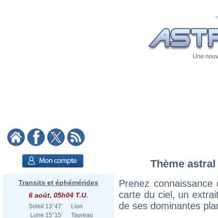
Une nouve
Thème astral 
Prenez connaissance
Transits et éphémérides
carte du ciel, un extrai
6 août, 05h04 T.U.
de ses dominantes plan
Soleil
13°47'
Lion
Lune
15°15'
Taureau