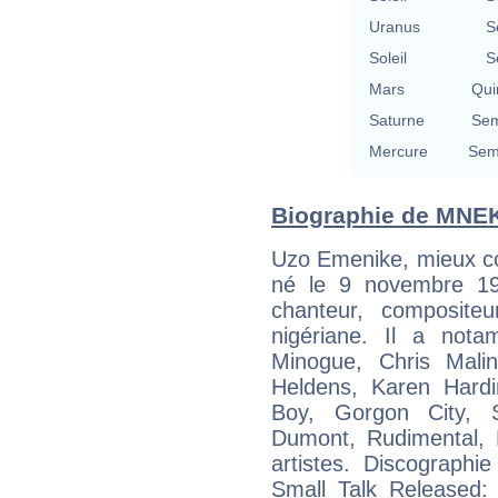
Uranus
S
Soleil
S
Mars
Qui
Saturne
Sem
Mercure
Semi
Biographie de MNEK 
Uzo Emenike, mieux c
né le 9 novembre 19
chanteur, compositeu
nigériane. Il a not
Minogue, Chris Malin
Heldens, Karen Hardi
Boy, Gorgon City, 
Dumont, Rudimental, L
artistes. Discographi
Small Talk Released: