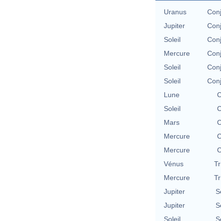
Uranus
Conj
Jupiter
Conj
Soleil
Conj
Mercure
Conj
Soleil
Conj
Soleil
Conj
Lune
C
Soleil
C
Mars
C
Mercure
C
Mercure
C
Vénus
Tr
Mercure
Tr
Jupiter
S
Jupiter
S
Soleil
S