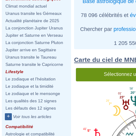
Base astrologique de 
Climat mondial actuel
Uranus transite les Gémeaux
78 096 célébrités et
év
Actualité planétaire de 2025
La conjonction Jupiter Uranus
Chercher par
professi
Jupiter et Saturne en Verseau
1 205 5
La conjonction Saturne Pluton
Jupiter arrive en Sagittaire
Uranus transite le Taureau
Carte du ciel de M
Saturne transite le Capricorne
Lifestyle
Sélectionnez u
Le zodiaque et l'hésitation
Le zodiaque et la timidité
58'
20°
Le zodiaque et le mensonge
01'
23°
Les qualités des 12 signes
29'
7°
Les défauts des 12 signes
+
Voir tous les articles
Compatibilité
41'
5°
Astrologie et compatibilité