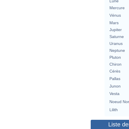
Lune
Mercure
Vénus
Mars
Jupiter
Saturne
Uranus
Neptune
Pluton
Chiron
Cérès
Pallas
Junon
Vesta
Noeud No
Lilith
Liste de