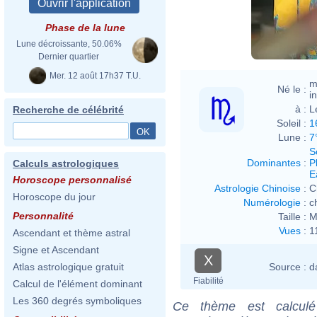
Phase de la lune
Lune décroissante, 50.06%
Dernier quartier
Mer. 12 août 17h37 T.U.
m
Né le :
i
à :
L
Recherche de célébrité
Soleil :
1
Lune :
7
S
Dominantes
:
P
Calculs astrologiques
E
Horoscope personnalisé
Astrologie Chinoise
:
C
Horoscope du jour
Numérologie
:
c
Personnalité
Taille :
M
Vues
:
1
Ascendant et thème astral
Signe et Ascendant
X
Source :
d
Atlas astrologique gratuit
Fiabilité
Calcul de l'élément dominant
Les 360 degrés symboliques
Ce thème est calculé 