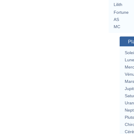
Lilith
Fortune
AS
MC
Pl
Solei
Lun
Merc
Vén
Mar
Jupit
Satu
Uran
Nept
Plut
Chir
Cérè