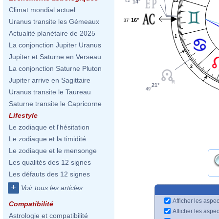
12
42'
14°
Climat mondial actuel
16°
Uranus transite les Gémeaux
37'
Actualité planétaire de 2025
1
La conjonction Jupiter Uranus
Jupiter et Saturne en Verseau
2
La conjonction Saturne Pluton
Jupiter arrive en Sagittaire
21°
49'
Uranus transite le Taureau
Saturne transite le Capricorne
Lifestyle
Le zodiaque et l'hésitation
Le zodiaque et la timidité
Le zodiaque et le mensonge
Les qualités des 12 signes
Les défauts des 12 signes
+
Voir tous les articles
Afficher les aspec
Compatibilité
Afficher les aspe
Astrologie et compatibilité