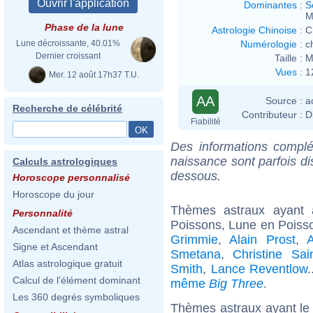
Dominantes
:
S
M
Phase de la lune
Astrologie Chinoise
:
C
Numérologie
:
c
Lune décroissante, 40.01%
Dernier croissant
Taille :
M
Vues
:
1
Mer. 12 août 17h37 T.U.
AA
Source :
a
Recherche de célébrité
Contributeur :
D
Fiabilité
Des informations complé
naissance sont parfois di
Calculs astrologiques
dessous.
Horoscope personnalisé
Horoscope du jour
Thèmes astraux ayant
Personnalité
Poissons, Lune en Poiss
Ascendant et thème astral
Grimmie
,
Alain Prost
,
Signe et Ascendant
Smetana
,
Christine Sai
Atlas astrologique gratuit
Smith
,
Lance Reventlow
.
Calcul de l'élément dominant
même
Big Three
.
Les 360 degrés symboliques
Thèmes astraux ayant le