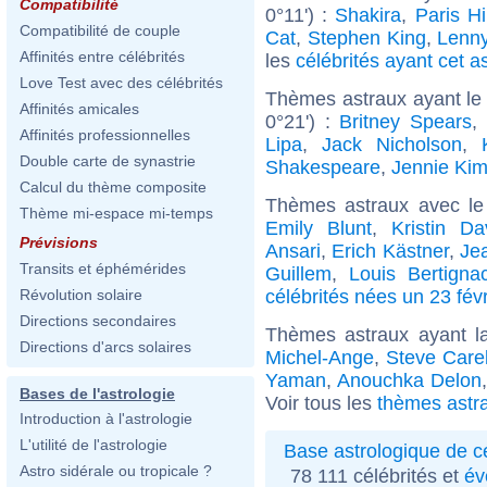
Compatibilité
0°11') :
Shakira
,
Paris Hi
Compatibilité de couple
Cat
,
Stephen King
,
Lenny
Affinités entre célébrités
les
célébrités ayant cet a
Love Test avec des célébrités
Thèmes astraux ayant le
Affinités amicales
0°21') :
Britney Spears
,
Affinités professionnelles
Lipa
,
Jack Nicholson
,
Double carte de synastrie
Shakespeare
,
Jennie Ki
Calcul du thème composite
Thèmes astraux avec le
Thème mi-espace mi-temps
Emily Blunt
,
Kristin Da
Prévisions
Ansari
,
Erich Kästner
,
Jea
Transits et éphémérides
Guillem
,
Louis Bertigna
célébrités nées un 23 févr
Révolution solaire
Directions secondaires
Thèmes astraux ayant l
Directions d'arcs solaires
Michel-Ange
,
Steve Carel
Yaman
,
Anouchka Delon
Bases de l'astrologie
Voir tous les
thèmes astra
Introduction à l'astrologie
L'utilité de l'astrologie
Base astrologique de cé
Astro sidérale ou tropicale ?
78 111 célébrités et
év