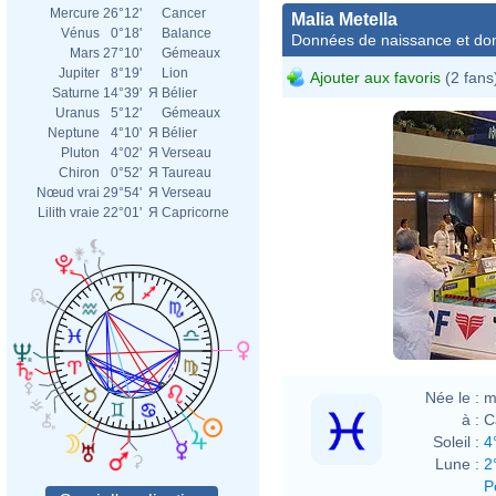
Mercure
26°12'
Cancer
Malia Metella
Vénus
0°18'
Balance
Données de naissance et dom
Mars
27°10'
Gémeaux
Jupiter
8°19'
Lion
Ajouter aux favoris
(2 fans
Saturne
14°39'
Я
Bélier
Uranus
5°12'
Gémeaux
Neptune
4°10'
Я
Bélier
Pluton
4°02'
Я
Verseau
Chiron
0°52'
Я
Taureau
Nœud vrai
29°54'
Я
Verseau
Lilith vraie
22°01'
Я
Capricorne
Née le :
m
à :
C
Soleil :
4
Lune :
2
P