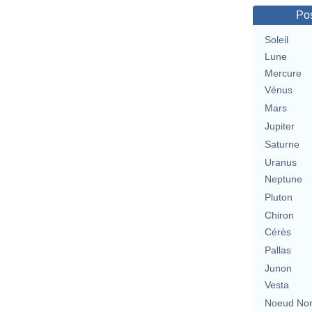
Pos
Soleil
Lune
Mercure
Vénus
Mars
Jupiter
Saturne
Uranus
Neptune
Pluton
Chiron
Cérès
Pallas
Junon
Vesta
Noeud No