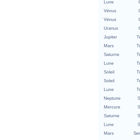
Lune
Vénus
Vénus
Uranus
Jupiter
T
Mars
T
Saturne
T
Lune
T
Soleil
T
Soleil
T
Lune
T
Neptune
S
Mercure
S
Saturne
S
Lune
S
Mars
Se