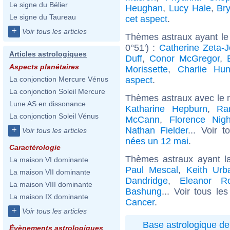
Le signe du Bélier
Heughan
,
Lucy Hale
,
Br
Le signe du Taureau
cet aspect
.
+
Voir tous les articles
Thèmes astraux ayant le
0°51') :
Catherine Zeta-
Articles astrologiques
Duff
,
Conor McGregor
,
Aspects planétaires
Morissette
,
Charlie Hu
aspect
.
La conjonction Mercure Vénus
La conjonction Soleil Mercure
Thèmes astraux avec le 
Lune AS en dissonance
Katharine Hepburn
,
Ra
La conjonction Soleil Vénus
McCann
,
Florence Nigh
+
Nathan Fielder
... Voir 
Voir tous les articles
nées un 12 mai
.
Caractérologie
Thèmes astraux ayant l
La maison VI dominante
Paul Mescal
,
Keith Urb
La maison VII dominante
Dandridge
,
Eleanor Ro
La maison VIII dominante
Bashung
... Voir tous le
La maison IX dominante
Cancer
.
+
Voir tous les articles
Base astrologique de
Évènements astrologiques