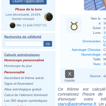
Phase de la lune
Lune décroissante, 16.63%
Née le :
v
Dernier croissant
à :
S
Mer. 12 août 17h37 T.U.
Soleil :
2
Lune :
1
Recherche de célébrité
C
Dominantes
:
L
E
Astrologie Chinoise
:
C
Numérologie
:
c
Calculs astrologiques
Taille :
M
Horoscope personnalisé
Vues
:
3
Horoscope du jour
Personnalité
X
Source :
d
Ascendant et thème astral
Fiabilité
Signe et Ascendant
Ce thème est calculé 
Atlas astrologique gratuit
connaissez l'heure de
Calcul de l'élément dominant
d'envoyer votre i
Les 360 degrés symboliques
stars@astrotheme.fr
. Un 