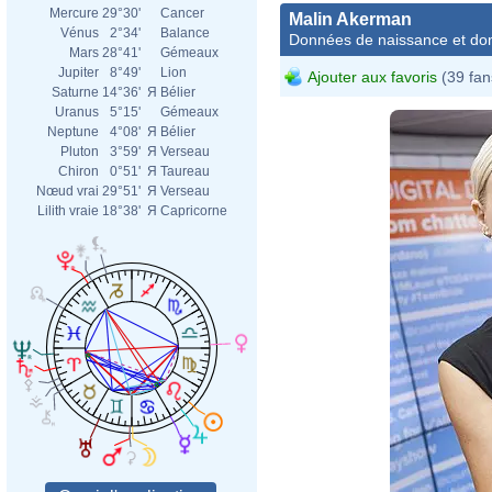
Mercure
29°30'
Cancer
Malin Akerman
Vénus
2°34'
Balance
Données de naissance et dom
Mars
28°41'
Gémeaux
Jupiter
8°49'
Lion
Ajouter aux favoris
(39 fan
Saturne
14°36'
Я
Bélier
Uranus
5°15'
Gémeaux
Neptune
4°08'
Я
Bélier
Pluton
3°59'
Я
Verseau
Chiron
0°51'
Я
Taureau
Nœud vrai
29°51'
Я
Verseau
Lilith vraie
18°38'
Я
Capricorne
Orig
Deri