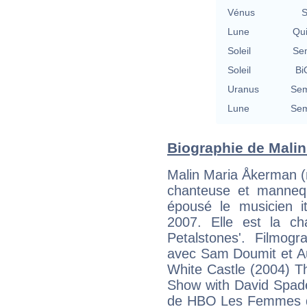
Vénus
S
Lune
Qu
Soleil
Se
Soleil
Bi
Uranus
Sem
Lune
Sem
Biographie de Malin
Malin Maria Åkerman (n
chanteuse et manneq
épousé le musicien i
2007. Elle est la c
Petalstones'. Filmog
avec Sam Doumit et Au
White Castle (2004)
Show with David Spade
de HBO Les Femmes de