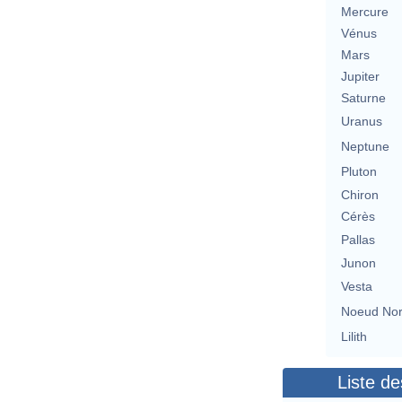
Mercure
Vénus
Mars
Jupiter
Saturne
Uranus
Neptune
Pluton
Chiron
Cérès
Pallas
Junon
Vesta
Noeud No
Lilith
Liste de