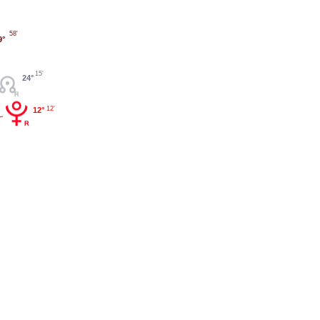
58'
9°
15'
24°
12'
12°