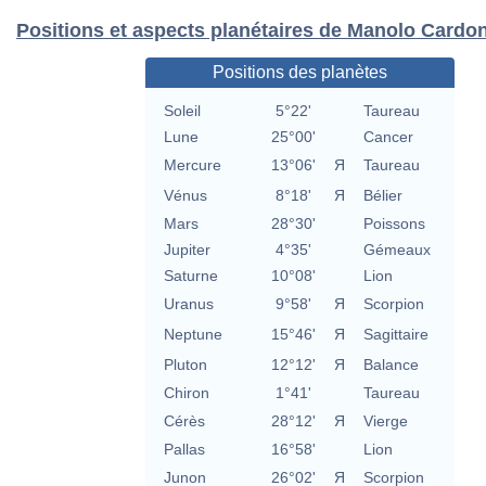
Positions et aspects planétaires de Manolo Cardo
Positions des planètes
Soleil
5°22'
Taureau
Lune
25°00'
Cancer
Mercure
13°06'
Я
Taureau
Vénus
8°18'
Я
Bélier
Mars
28°30'
Poissons
Jupiter
4°35'
Gémeaux
Saturne
10°08'
Lion
Uranus
9°58'
Я
Scorpion
Neptune
15°46'
Я
Sagittaire
Pluton
12°12'
Я
Balance
Chiron
1°41'
Taureau
Cérès
28°12'
Я
Vierge
Pallas
16°58'
Lion
Junon
26°02'
Я
Scorpion