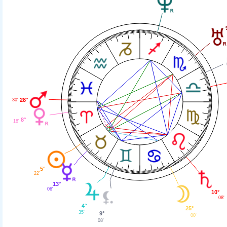
28°
30'
8°
18'
5°
22'
13°
06'
10°
08'
4°
25°
35'
9°
00'
08'