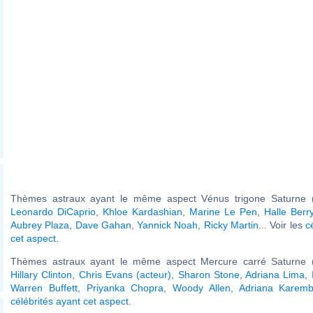
Thèmes astraux ayant le même aspect Vénus trigone Saturne (
Leonardo DiCaprio
,
Khloe Kardashian
,
Marine Le Pen
,
Halle Berr
Aubrey Plaza
,
Dave Gahan
,
Yannick Noah
,
Ricky Martin
... Voir les
c
cet aspect
.
Thèmes astraux ayant le même aspect Mercure carré Saturne (
Hillary Clinton
,
Chris Evans (acteur)
,
Sharon Stone
,
Adriana Lima
,
Warren Buffett
,
Priyanka Chopra
,
Woody Allen
,
Adriana Karem
célébrités ayant cet aspect
.