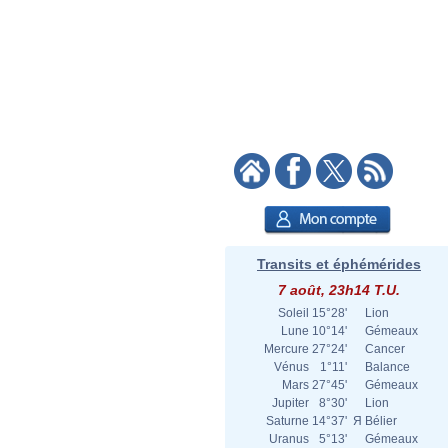
Transits et éphémérides
7 août, 23h14 T.U.
Soleil
15°28'
Lion
Lune
10°14'
Gémeaux
Mercure
27°24'
Cancer
Vénus
1°11'
Balance
Mars
27°45'
Gémeaux
Jupiter
8°30'
Lion
Saturne
14°37'
Я
Bélier
Uranus
5°13'
Gémeaux