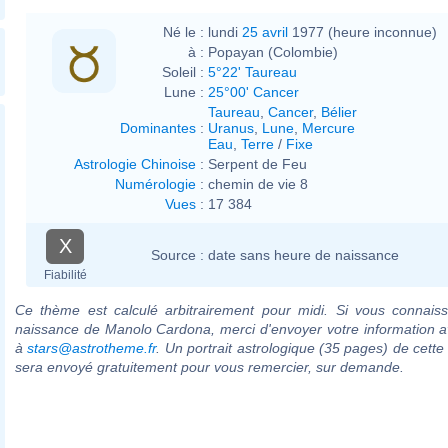
Né le :
lundi
25 avril
1977 (heure inconnue)
à :
Popayan (Colombie)
Soleil :
5°22' Taureau
Lune :
25°00' Cancer
Taureau
,
Cancer
,
Bélier
Dominantes
:
Uranus
,
Lune
,
Mercure
Eau
,
Terre
/
Fixe
Astrologie Chinoise
:
Serpent de Feu
Numérologie
:
chemin de vie 8
Vues
:
17 384
X
Source :
date sans heure de naissance
Fiabilité
Ce thème est calculé arbitrairement pour midi. Si vous connaiss
naissance de Manolo Cardona, merci d'envoyer votre information 
à
stars@astrotheme.fr
. Un portrait astrologique (35 pages) de cette
sera envoyé gratuitement pour vous remercier, sur demande.