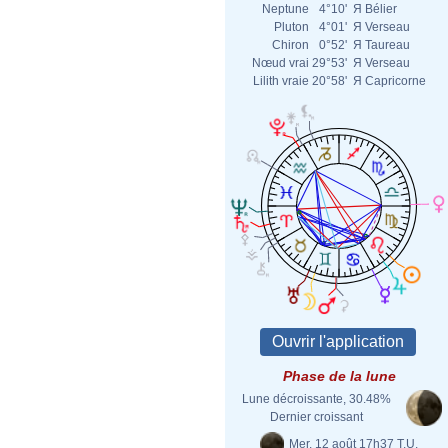
Neptune
4°10'
Я
Bélier
Pluton
4°01'
Я
Verseau
Chiron
0°52'
Я
Taureau
Nœud vrai
29°53'
Я
Verseau
Lilith vraie
20°58'
Я
Capricorne
Phase de la lune
Lune décroissante, 30.48%
Dernier croissant
Mer. 12 août 17h37 T.U.