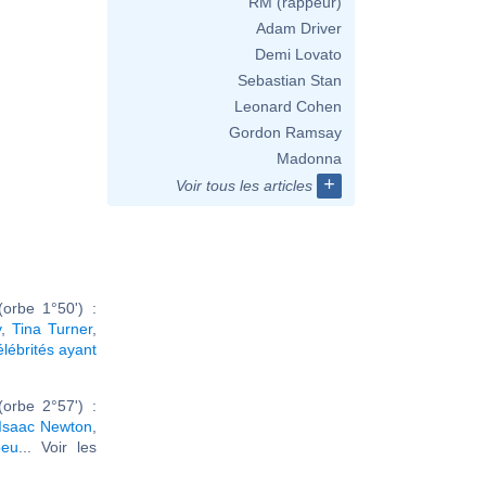
RM (rappeur)
Adam Driver
Demi Lovato
Sebastian Stan
Leonard Cohen
Gordon Ramsay
Madonna
+
Voir tous les articles
orbe 1°50') :
y
,
Tina Turner
,
élébrités ayant
orbe 2°57') :
Isaac Newton
,
beu
... Voir les