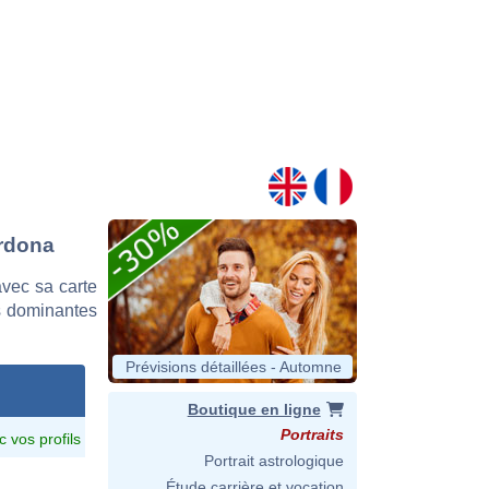
ardona
vec sa carte
es dominantes
Prévisions détaillées - Automne
Boutique en ligne
Portraits
c vos profils
Portrait astrologique
Étude carrière et vocation