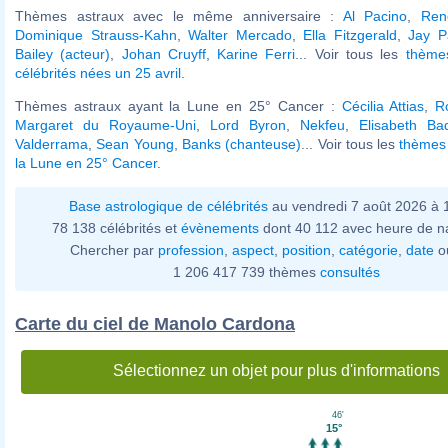
Thèmes astraux avec le même anniversaire :
Al Pacino
,
Ren
Dominique Strauss-Kahn
,
Walter Mercado
,
Ella Fitzgerald
,
Jay P
Bailey (acteur)
,
Johan Cruyff
,
Karine Ferri
... Voir tous les
thème
célébrités nées un 25 avril
.
Thèmes astraux ayant la Lune en 25° Cancer :
Cécilia Attias
,
R
Margaret du Royaume-Uni
,
Lord Byron
,
Nekfeu
,
Elisabeth Bad
Valderrama
,
Sean Young
,
Banks (chanteuse)
... Voir tous les
thèmes 
la Lune en 25° Cancer
.
Base astrologique de célébrités
au vendredi 7 août 2026 à
78 138 célébrités et
évènements
dont 40 112 avec heure de n
Chercher par
profession
,
aspect
,
position
,
catégorie
,
date
o
1 206 417 739 thèmes
consultés
Carte du ciel de Manolo Cardona
Sélectionnez un objet pour plus d'informations
46'
15°