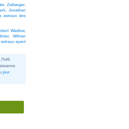
ée Zellweger
,
ark
,
Jonathan
s astraux des
obert Wadlow
,
inter
,
Wilmer
astraux ayant
 17h45
aissance
u
jour