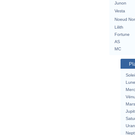
Junon
Vesta
Noeud No
Lilith
Fortune
AS
MC
Pl
Solei
Lun
Merc
Vén
Mar
Jupit
Satu
Uran
Nept