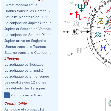
10
54'
Climat mondial actuel
11°
Uranus transite les Gémeaux
11
01'
19°
Actualité planétaire de 2025
La conjonction Jupiter Uranus
22'
4°
12
Jupiter et Saturne en Verseau
9°
03'
La conjonction Saturne Pluton
Jupiter arrive en Sagittaire
Uranus transite le Taureau
1
Saturne transite le Capricorne
1°
16'
Lifestyle
Le zodiaque et l'hésitation
Le zodiaque et la timidité
Le zodiaque et le mensonge
Les qualités des 12 signes
Les défauts des 12 signes
+
Voir tous les articles
Compatibilité
Astrologie et compatibilité