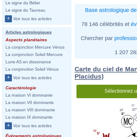
Le signe du Bélier
Base astrologique de
Le signe du Taureau
+
Voir tous les articles
78 146 célébrités et
év
Articles astrologiques
Chercher par
professi
Aspects planétaires
La conjonction Mercure Vénus
1 207 2
La conjonction Soleil Mercure
Lune AS en dissonance
Carte du ciel de Ma
La conjonction Soleil Vénus
Placidus)
+
Voir tous les articles
Caractérologie
Sélectionnez u
La maison VI dominante
La maison VII dominante
35'
La maison VIII dominante
27
13'
5°
La maison IX dominante
+
Voir tous les articles
56'
5°
Évènements astrologiques