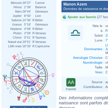
Mercure
29°37'
Cancer
Manon Azem
Vénus
2°39'
Balance
Données de naissance et dom
Mars
28°44'
Gémeaux
Jupiter
8°50'
Lion
Ajouter aux favoris
(27 fan
Saturne
14°36'
Я
Bélier
Uranus
5°16'
Gémeaux
Née le :
v
Neptune
4°08'
Я
Bélier
à :
P
Pluton
3°59'
Я
Verseau
Soleil :
1
Chiron
0°51'
Я
Taureau
Lune :
7
Nœud vrai
29°51'
Я
Verseau
L
Lilith vraie
18°30'
Я
Capricorne
Dominantes
:
J
M
Astrologie Chinoise
:
C
Numérologie
:
c
Taille :
M
Vues
:
2
AA
Source :
a
Contributeur :
A
Fiabilité
Des informations complé
naissance sont parfois di
dessous.