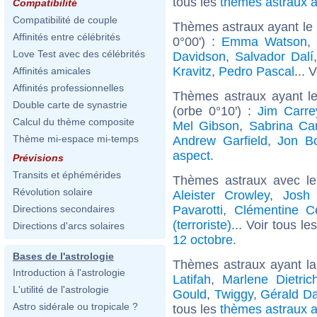
tous les
thèmes astraux 
Compatibilité
Compatibilité de couple
Thèmes astraux ayant le 
Affinités entre célébrités
0°00') :
Emma Watson
,
Love Test avec des célébrités
Davidson
,
Salvador Dalí
Kravitz
,
Pedro Pascal
... 
Affinités amicales
Affinités professionnelles
Thèmes astraux ayant l
Double carte de synastrie
(orbe 0°10') :
Jim Carre
Calcul du thème composite
Mel Gibson
,
Sabrina Ca
Thème mi-espace mi-temps
Andrew Garfield
,
Jon B
aspect
.
Prévisions
Transits et éphémérides
Thèmes astraux avec l
Révolution solaire
Aleister Crowley
,
Josh 
Pavarotti
,
Clémentine Cé
Directions secondaires
(terroriste)
... Voir tous le
Directions d'arcs solaires
12 octobre
.
Bases de l'astrologie
Thèmes astraux ayant la
Introduction à l'astrologie
Latifah
,
Marlene Dietric
L'utilité de l'astrologie
Gould
,
Twiggy
,
Gérald D
Astro sidérale ou tropicale ?
tous les
thèmes astraux a