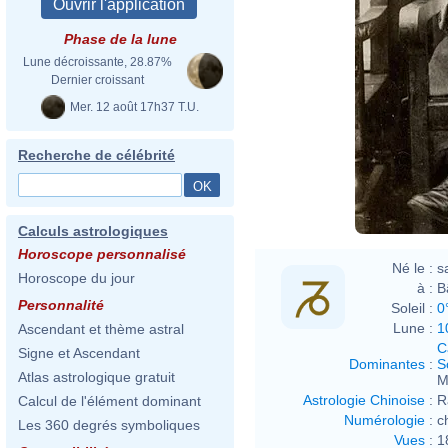
Phase de la lune
Lune décroissante, 28.87%
Dernier croissant
Mer. 12 août 17h37 T.U.
Recherche de célébrité
Calculs astrologiques
Horoscope personnalisé
Né le :
s
Horoscope du jour
à :
B
Personnalité
Soleil :
0
Lune :
1
Ascendant et thème astral
C
Signe et Ascendant
Dominantes
:
S
Atlas astrologique gratuit
M
Astrologie Chinoise
:
R
Calcul de l'élément dominant
Numérologie
:
c
Les 360 degrés symboliques
Vues
:
1