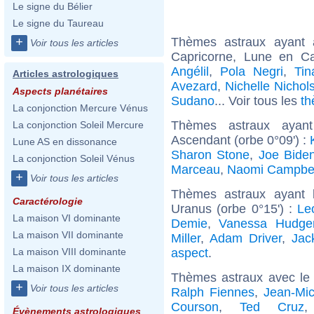
Le signe du Bélier
Le signe du Taureau
Thèmes astraux ayant
+
Voir tous les articles
Capricorne, Lune en Ca
Angélil
,
Pola Negri
,
Ti
Articles astrologiques
Avezard
,
Nichelle Nichol
Aspects planétaires
Sudano
... Voir tous les
th
La conjonction Mercure Vénus
Thèmes astraux ayan
La conjonction Soleil Mercure
Ascendant (orbe 0°09') :
Lune AS en dissonance
Sharon Stone
,
Joe Bide
La conjonction Soleil Vénus
Marceau
,
Naomi Campbel
+
Voir tous les articles
Thèmes astraux ayant 
Caractérologie
Uranus (orbe 0°15') :
Le
La maison VI dominante
Demie
,
Vanessa Hudge
La maison VII dominante
Miller
,
Adam Driver
,
Jac
aspect
.
La maison VIII dominante
La maison IX dominante
Thèmes astraux avec le
+
Voir tous les articles
Ralph Fiennes
,
Jean-Mic
Courson
,
Ted Cruz
Évènements astrologiques