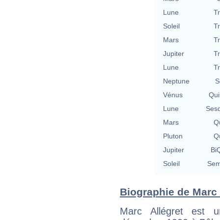
Lune
T
Soleil
T
Mars
T
Jupiter
T
Lune
T
Neptune
S
Vénus
Qui
Lune
Sesq
Mars
Qu
Pluton
Qu
Jupiter
BiQ
Soleil
Sem
Biographie de Marc A
Marc Allégret est u