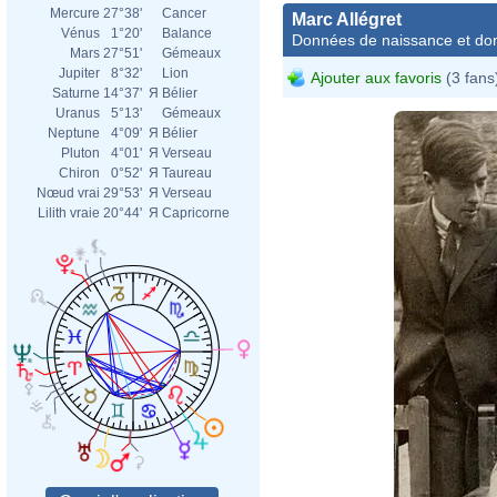
Mercure
27°38'
Cancer
Marc Allégret
Vénus
1°20'
Balance
Données de naissance et dom
Mars
27°51'
Gémeaux
Jupiter
8°32'
Lion
Ajouter aux favoris
(3 fans
Saturne
14°37'
Я
Bélier
Uranus
5°13'
Gémeaux
Neptune
4°09'
Я
Bélier
Pluton
4°01'
Я
Verseau
Chiron
0°52'
Я
Taureau
Nœud vrai
29°53'
Я
Verseau
Lilith vraie
20°44'
Я
Capricorne