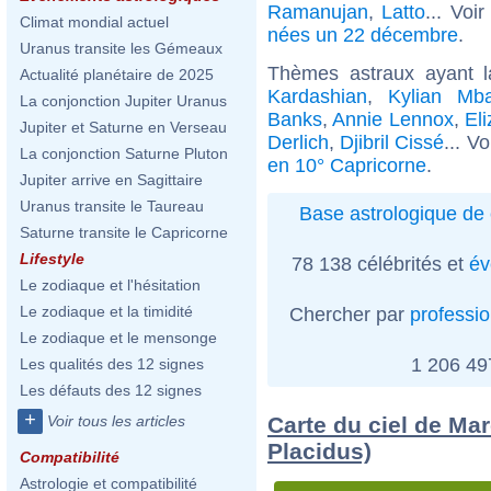
Ramanujan
,
Latto
... Voi
Climat mondial actuel
nées un 22 décembre
.
Uranus transite les Gémeaux
Thèmes astraux ayant 
Actualité planétaire de 2025
Kardashian
,
Kylian Mb
La conjonction Jupiter Uranus
Banks
,
Annie Lennox
,
El
Jupiter et Saturne en Verseau
Derlich
,
Djibril Cissé
... V
La conjonction Saturne Pluton
en 10° Capricorne
.
Jupiter arrive en Sagittaire
Uranus transite le Taureau
Base astrologique de 
Saturne transite le Capricorne
Lifestyle
78 138 célébrités et
év
Le zodiaque et l'hésitation
Le zodiaque et la timidité
Chercher par
professi
Le zodiaque et le mensonge
1 206 4
Les qualités des 12 signes
Les défauts des 12 signes
+
Carte du ciel de Mar
Voir tous les articles
Placidus)
Compatibilité
Astrologie et compatibilité