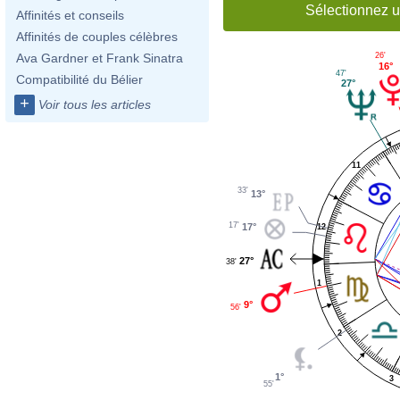
Sélectionnez u
Affinités et conseils
Affinités de couples célèbres
26'
Ava Gardner et Frank Sinatra
16°
47'
Compatibilité du Bélier
27°
+
Voir tous les articles
11
33'
13°
17'
17°
12
27°
38'
1
9°
56'
2
1°
3
55'