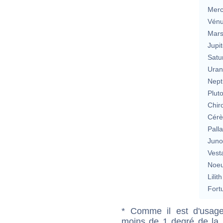
Merc
Vén
Mar
Jupit
Satu
Uran
Nept
Plut
Chir
Cérè
Pall
Jun
Vest
Noeu
Lilith
Fort
* Comme il est d'usage
moins de 1 degré de la m