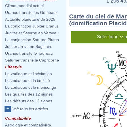
1 206 4
Climat mondial actuel
Uranus transite les Gémeaux
Carte du ciel de Ma
Actualité planétaire de 2025
(domification Placi
La conjonction Jupiter Uranus
Jupiter et Saturne en Verseau
Sélectionnez u
La conjonction Saturne Pluton
Jupiter arrive en Sagittaire
16'
Uranus transite le Taureau
16°
17'
Saturne transite le Capricorne
28°
Lifestyle
47'
Le zodiaque et l'hésitation
15°
Le zodiaque et la timidité
10
Le zodiaque et le mensonge
Les qualités des 12 signes
11
Les défauts des 12 signes
+
Voir tous les articles
12
24°
48'
Compatibilité
Astrologie et compatibilité
1