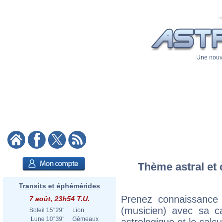
Une nouve
Thème astral et 
Transits et éphémérides
Prenez connaissance
7 août, 23h54 T.U.
(musicien) avec sa ca
Soleil
15°29'
Lion
Lune
10°39'
Gémeaux
astrologique et le calc