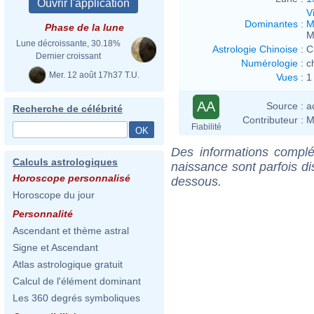
V
Dominantes
:
M
Phase de la lune
M
Lune décroissante, 30.18%
Astrologie Chinoise
:
C
Dernier croissant
Numérologie
:
c
Mer. 12 août 17h37 T.U.
Vues
:
1
AA
Source :
a
Recherche de célébrité
Contributeur :
M
Fiabilité
Des informations complé
Calculs astrologiques
naissance sont parfois di
Horoscope personnalisé
dessous.
Horoscope du jour
Personnalité
Ascendant et thème astral
Signe et Ascendant
Atlas astrologique gratuit
Calcul de l'élément dominant
Les 360 degrés symboliques