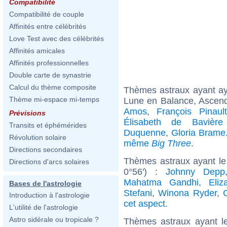
Compatibilité
Compatibilité de couple
Affinités entre célébrités
Love Test avec des célébrités
Affinités amicales
Affinités professionnelles
Double carte de synastrie
Calcul du thème composite
Thèmes astraux ayant a
Thème mi-espace mi-temps
Lune en Balance, Ascend
Amos
,
François Pinault
Prévisions
Élisabeth de Bavière
Transits et éphémérides
Duquenne
,
Gloria Brame
Révolution solaire
même
Big Three
.
Directions secondaires
Thèmes astraux ayant le
Directions d'arcs solaires
0°56') :
Johnny Depp
Mahatma Gandhi
,
Eliz
Bases de l'astrologie
Stefani
,
Winona Ryder
,
C
Introduction à l'astrologie
cet aspect
.
L'utilité de l'astrologie
Astro sidérale ou tropicale ?
Thèmes astraux ayant l