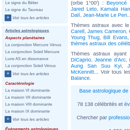
(orbe 1°00') :
Beyoncé 
Le signe du Bélier
Jared Leto
,
Kamala Harr
Le signe du Taureau
Dalí
,
Jean-Marie Le Pen
.
+
Voir tous les articles
Thèmes astraux avec le
Articles astrologiques
Carell
,
James Cameron
,
Young Thug
,
Bill Evans
Aspects planétaires
thèmes astraux des céléb
La conjonction Mercure Vénus
La conjonction Soleil Mercure
Thèmes astraux ayant
Lune AS en dissonance
DiCaprio
,
Jeanne d'Arc
,
Aung San Suu Kyi
,
J
La conjonction Soleil Vénus
McKennitt
... Voir tous l
+
Voir tous les articles
Balance
.
Caractérologie
Base astrologique de 
La maison VI dominante
La maison VII dominante
78 138 célébrités et
év
La maison VIII dominante
La maison IX dominante
Chercher par
professi
+
Voir tous les articles
Évènements astrologiques