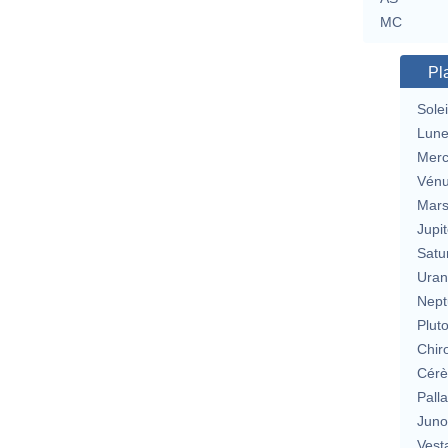
MC
Pl
Solei
Lun
Merc
Vén
Mar
Jupit
Satu
Uran
Nept
Plut
Chir
Cérè
Pall
Jun
Vest