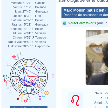
Mercure
27°27'
Cancer
Vénus
1°12'
Balance
Marc Moulin (musicien)
Mars
27°46'
Gémeaux
Données de naissance et dom
Jupiter
8°30'
Lion
Saturne
14°37'
Я
Bélier
Ajouter aux favoris
(aucun 
Uranus
5°13'
Gémeaux
Neptune
4°10'
Я
Bélier
Pluton
4°01'
Я
Verseau
Chiron
0°52'
Я
Taureau
Nœud vrai
29°53'
Я
Verseau
Lilith vraie
20°56'
Я
Capricorne
Né le :
d
à :
U
Soleil :
2
Lune :
1