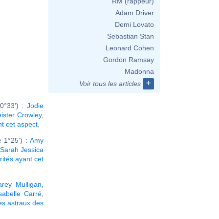
RM (rappeur)
Adam Driver
Demi Lovato
Sebastian Stan
Leonard Cohen
Gordon Ramsay
Madonna
+
Voir tous les articles
0°33') :
Jodie
eister Crowley
,
nt cet aspect
.
 1°25') :
Amy
Sarah Jessica
rités ayant cet
arey Mulligan
,
sabelle Carré
,
s astraux des