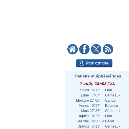
Transits et éphémérides
7 août, 18h02 T.U.
Soleil
15°15'
Lion
Lune
7°07'
Gémeaux
Mercure
27°06'
Cancer
Vénus
0°57'
Balance
Mars
27°36'
Gémeaux
Jupiter
8°27'
Lion
Saturne
14°38'
Я
Bélier
Uranus
5°13'
Gémeaux