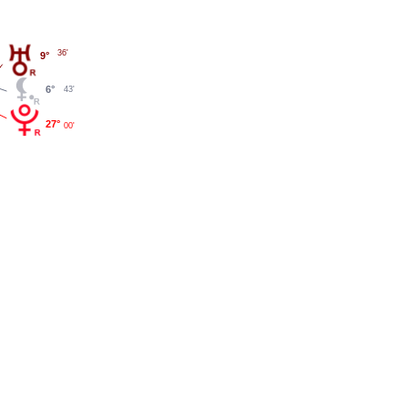
36'
9°
6°
43'
27°
00'