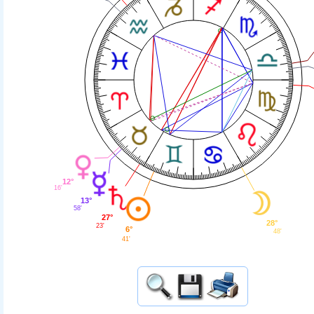
12°
16'
13°
58'
27°
28°
23'
6°
48'
41'