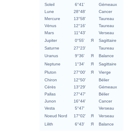
Soleil
6°41'
Gémeaux
Lune
28°48'
Cancer
Mercure
13°58'
Taureau
Vénus
12°16'
Taureau
Mars
11°43'
Verseau
Jupiter
0°55'
Я
Sagittaire
Saturne
27°23'
Taureau
Uranus
9°36'
Я
Balance
Neptune
1°34'
Я
Sagittaire
Pluton
27°00'
Я
Vierge
Chiron
12°50'
Bélier
Cérès
13°29'
Gémeaux
Pallas
27°47'
Bélier
Junon
16°44'
Cancer
Vesta
5°47'
Verseau
Noeud Nord
17°02'
Я
Verseau
Lilith
6°43'
Я
Balance