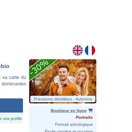
ubio
 sa carte du
es dominantes
Prévisions détaillées - Automne
Boutique en ligne
Portraits
c vos profils
Portrait astrologique
Étude carrière et vocation