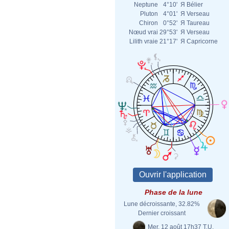
Neptune
4°10'
Я
Bélier
Pluton
4°01'
Я
Verseau
Chiron
0°52'
Я
Taureau
Nœud vrai
29°53'
Я
Verseau
Lilith vraie
21°17'
Я
Capricorne
Phase de la lune
Lune décroissante, 32.82%
Dernier croissant
Mer. 12 août 17h37 T.U.