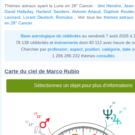
Thèmes astraux ayant la Lune en 28° Cancer :
Jimi Hendrix
,
Jean-
David Hallyday
,
Harland Sanders
,
Antonin Artaud
,
Daphné Roulier
Leonard
,
Lorant Deutsch
,
Romulus
... Voir tous les
thèmes astraux 
en 28° Cancer
.
Base astrologique de célébrités
au vendredi 7 août 2026 à
78 138 célébrités et
évènements
dont 40 112 avec heure de n
Chercher par
profession
,
aspect
,
position
,
catégorie
,
date
o
1 206 286 232 thèmes
consultés
Carte du ciel de Marco Rubio
Sélectionnez un objet pour plus d'informations
34'
1°
55'
0°
43'
11°
02'
17°