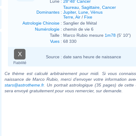
Lune :
28°48' Cancer
Taureau
,
Sagittaire
,
Cancer
Dominantes
:
Jupiter
,
Lune
,
Vénus
Terre
,
Air
/
Fixe
Astrologie Chinoise
:
Sanglier de Métal
Numérologie
:
chemin de vie 6
Taille :
Marco Rubio mesure
1m78
(5' 10")
Vues
:
68 330
X
Source :
date sans heure de naissance
Fiabilité
Ce thème est calculé arbitrairement pour midi. Si vous connaiss
naissance de Marco Rubio, merci d'envoyer votre information ave
stars@astrotheme.fr
. Un portrait astrologique (35 pages) de cette 
sera envoyé gratuitement pour vous remercier, sur demande.