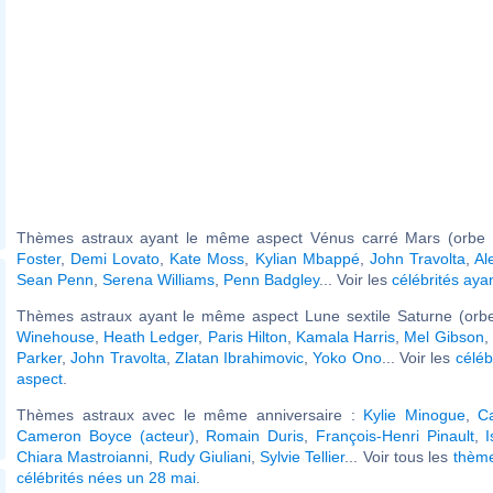
Thèmes astraux ayant le même aspect Vénus carré Mars (orbe 
Foster
,
Demi Lovato
,
Kate Moss
,
Kylian Mbappé
,
John Travolta
,
Al
Sean Penn
,
Serena Williams
,
Penn Badgley
... Voir les
célébrités aya
Thèmes astraux ayant le même aspect Lune sextile Saturne (orbe
Winehouse
,
Heath Ledger
,
Paris Hilton
,
Kamala Harris
,
Mel Gibson
,
Parker
,
John Travolta
,
Zlatan Ibrahimovic
,
Yoko Ono
... Voir les
céléb
aspect
.
Thèmes astraux avec le même anniversaire :
Kylie Minogue
,
C
Cameron Boyce (acteur)
,
Romain Duris
,
François-Henri Pinault
,
I
Chiara Mastroianni
,
Rudy Giuliani
,
Sylvie Tellier
... Voir tous les
thème
célébrités nées un 28 mai
.