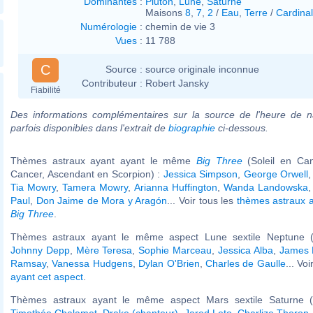
Dominantes
:
Pluton
,
Lune
,
Saturne
Maisons
8
,
7
,
2
/
Eau
,
Terre
/
Cardinal
Numérologie
:
chemin de vie 3
Vues
:
11 788
C
Source :
source originale inconnue
Contributeur :
Robert Jansky
Fiabilité
Des informations complémentaires sur la source de l'heure de n
parfois disponibles dans l'extrait de
biographie
ci-dessous.
Thèmes astraux ayant ayant le même
Big Three
(Soleil en Ca
Cancer, Ascendant en Scorpion) :
Jessica Simpson
,
George Orwell
Tia Mowry
,
Tamera Mowry
,
Arianna Huffington
,
Wanda Landowska
Paul
,
Don Jaime de Mora y Aragón
... Voir tous les
thèmes astraux 
Big Three
.
Thèmes astraux ayant le même aspect Lune sextile Neptune (
Johnny Depp
,
Mère Teresa
,
Sophie Marceau
,
Jessica Alba
,
James 
Ramsay
,
Vanessa Hudgens
,
Dylan O'Brien
,
Charles de Gaulle
... Vo
ayant cet aspect
.
Thèmes astraux ayant le même aspect Mars sextile Saturne (
Timothée Chalamet
,
Drake (chanteur)
,
Jared Leto
,
Charlize Theron