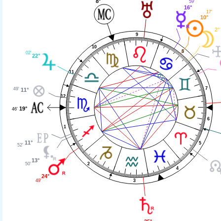
8°
59'
16°
17'
10°
2°
9
10
8
02'
22°
11
7
49'
11°
12
19°
46'
6
1
11°
5
52'
13°
50'
2
4
24°
49'
3