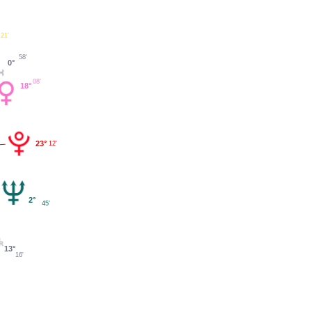
21'
58'
0°
08'
18°
23°
12'
2°
45'
13°
16'