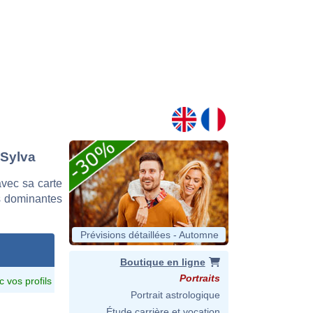
 Sylva
vec sa carte
es dominantes
Prévisions détaillées - Automne
Boutique en ligne
Portraits
c vos profils
Portrait astrologique
Étude carrière et vocation