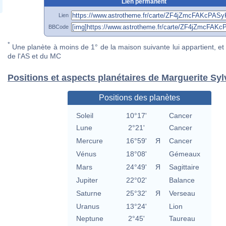
Lien permanent
Lien
BBCode
*
Une planète à moins de 1° de la maison suivante lui appartient, et 
de l'AS et du MC
Positions et aspects planétaires de Marguerite Syl
Positions des planètes
Soleil
10°17'
Cancer
Lune
2°21'
Cancer
Mercure
16°59'
Я
Cancer
Vénus
18°08'
Gémeaux
Mars
24°49'
Я
Sagittaire
Jupiter
22°02'
Balance
Saturne
25°32'
Я
Verseau
Uranus
13°24'
Lion
Neptune
2°45'
Taureau