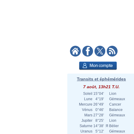
Transits et éphémérides
7 août, 13h21 T.U.
Soleil
15°04'
Lion
Lune
4°19'
Gémeaux
Mercure
26°49'
Cancer
Vénus
0°46'
Balance
Mars
27°28'
Gémeaux
Jupiter
8°25'
Lion
Saturne
14°38'
Я
Bélier
Uranus
5°12'
Gémeaux