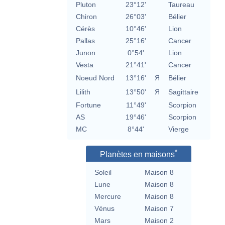
Pluton
23°12'
Taureau
Chiron
26°03'
Bélier
Cérès
10°46'
Lion
Pallas
25°16'
Cancer
Junon
0°54'
Lion
Vesta
21°41'
Cancer
Noeud Nord
13°16'
Я
Bélier
Lilith
13°50'
Я
Sagittaire
Fortune
11°49'
Scorpion
AS
19°46'
Scorpion
MC
8°44'
Vierge
*
Planètes en maisons
Soleil
Maison 8
Lune
Maison 8
Mercure
Maison 8
Vénus
Maison 7
Mars
Maison 2