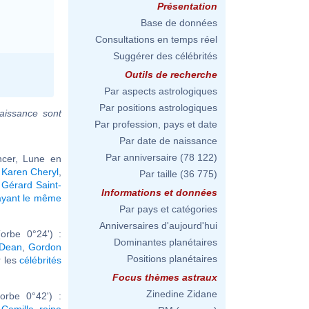
Présentation
Base de données
Consultations en temps réel
Suggérer des célébrités
Outils de recherche
Par aspects astrologiques
Par positions astrologiques
aissance sont
Par profession, pays et date
Par date de naissance
Par anniversaire
(78 122)
ncer, Lune en
,
Karen Cheryl
,
Par taille
(36 775)
,
Gérard Saint-
Informations et données
ayant le même
Par pays et catégories
Anniversaires d'aujourd'hui
orbe 0°24') :
Dominantes planétaires
Dean
,
Gordon
Positions planétaires
ir les
célébrités
Focus thèmes astraux
Zinedine Zidane
orbe 0°42') :
,
Camilla, reine