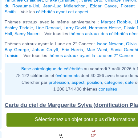
du Royaume-Uni
,
Jean-Luc Mélenchon
,
Edgar Cayce
,
Florent
Smith
... Voir les
célébrités ayant cet aspect
.
Thèmes astraux avec le même anniversaire :
Margot Robbie
,
L
Ashley Tisdale
,
Line Renaud
,
Larry David
,
Hermann Hesse
,
Flavie
Hall
,
Samy Naceri
... Voir tous les
thèmes astraux des célébrités nées 
Thèmes astraux ayant la Lune en 2° Cancer :
Isaac Newton
,
Olivi
Boy George
,
Johan Cruyff
,
Eric Harris
,
Mae West
,
Sonia Gandhi
Tunisie
... Voir tous les
thèmes astraux ayant la Lune en 2° Cancer
.
Base astrologique de célébrités
au vendredi 7 août 2026 à
78 122 célébrités et
évènements
dont 40 096 avec heure de n
Chercher par
profession
,
aspect
,
position
,
catégorie
,
date
o
1 206 174 496 thèmes
consultés
Carte du ciel de Marguerite Sylva (domification Pl
Sélectionnez un objet pour plus d'informations
24'
44'
13°