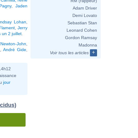
RM (rappeur)
 Pagny
,
Jaden
Adam Driver
Demi Lovato
indsay Lohan
,
Sebastian Stan
 Flament
,
Jerry
Leonard Cohen
un 2 juillet
.
Gordon Ramsay
a Newton-John
,
Madonna
,
André Gide
,
+
Voir tous les articles
 14h12
aissance
u
jour
acidus)