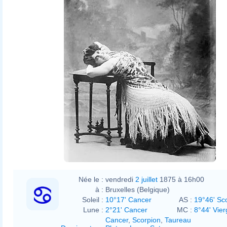
Née le :
vendredi
2 juillet
1875 à 16h00
à :
Bruxelles (Belgique)
Soleil :
10°17' Cancer
AS :
19°46' Sc
Lune :
2°21' Cancer
MC :
8°44' Vier
Cancer
,
Scorpion
,
Taureau