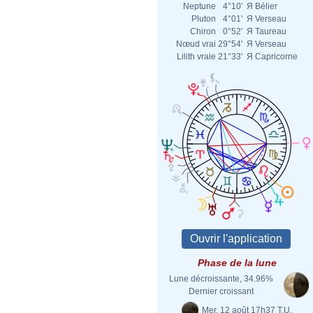
Neptune
4°10'
Я
Bélier
Pluton
4°01'
Я
Verseau
Chiron
0°52'
Я
Taureau
Nœud vrai
29°54'
Я
Verseau
Lilith vraie
21°33'
Я
Capricorne
Phase de la lune
Lune décroissante, 34.96%
Dernier croissant
Mer. 12 août 17h37 T.U.