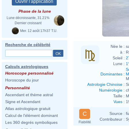
Phase de la lune
Lune décroissante, 31.21%
Dernier croissant
Mer. 12 août 17h37 T.U.
Recherche de célébrité
Née le :
s
à :
R
Soleil :
2
Lune :
1
Calculs astrologiques
S
Horoscope personnalisé
Dominantes
:
M
M
Horoscope du jour
Astrologie Chinoise
:
S
Personnalité
Numérologie
:
c
Ascendant et thème astral
Taille :
M
Vues
:
1
Signe et Ascendant
Atlas astrologique gratuit
C
Source :
f
Calcul de l'élément dominant
Contributeur :
S
Fiabilité
Les 360 degrés symboliques