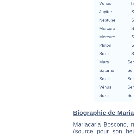
Vénus
T
Jupiter
S
Neptune
S
Mercure
S
Mercure
S
Pluton
S
Soleil
S
Mars
Se
Saturne
Se
Soleil
Se
Vénus
Se
Soleil
Se
Biographie de Maria
Mariacarla Boscono,
(source pour son heu