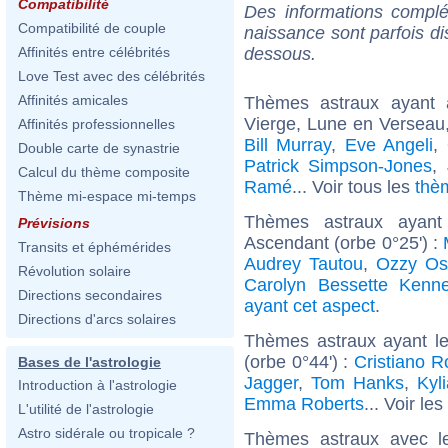
Compatibilité
Des informations complé
Compatibilité de couple
naissance sont parfois di
dessous.
Affinités entre célébrités
Love Test avec des célébrités
Affinités amicales
Thèmes astraux ayant
Vierge, Lune en Verseau
Affinités professionnelles
Bill Murray
,
Eve Angeli
,
Double carte de synastrie
Patrick Simpson-Jones
,
Calcul du thème composite
Ramé
... Voir tous les
thè
Thème mi-espace mi-temps
Thèmes astraux ayant
Prévisions
Ascendant (orbe 0°25') :
Transits et éphémérides
Audrey Tautou
,
Ozzy Os
Révolution solaire
Carolyn Bessette Kenn
Directions secondaires
ayant cet aspect
.
Directions d'arcs solaires
Thèmes astraux ayant l
(orbe 0°44') :
Cristiano R
Bases de l'astrologie
Jagger
,
Tom Hanks
,
Kyl
Introduction à l'astrologie
Emma Roberts
... Voir les
L'utilité de l'astrologie
Astro sidérale ou tropicale ?
Thèmes astraux avec l