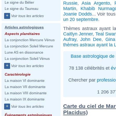
Le signe du Bélier
Russie
,
Asia Argento
,
Martin
,
Khabib Nurmag
Le signe du Taureau
Joanie Dodds
... Voir tou
+
Voir tous les articles
un 20 septembre
.
Articles astrologiques
Thèmes astraux ayant l
Caitlyn Jenner
,
Teal Swa
Aspects planétaires
Aufray
,
John Dee
,
Gina
La conjonction Mercure Vénus
thèmes astraux ayant la 
La conjonction Soleil Mercure
Lune AS en dissonance
Base astrologique de 
La conjonction Soleil Vénus
+
Voir tous les articles
78 138 célébrités et
év
Caractérologie
Chercher par
professi
La maison VI dominante
La maison VII dominante
1 206 3
La maison VIII dominante
La maison IX dominante
Carte du ciel de Ma
+
Voir tous les articles
Placidus)
Évènements astrologiques