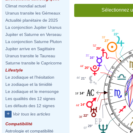
Climat mondial actuel
Sélectionnez u
Uranus transite les Gémeaux
Actualité planétaire de 2025
La conjonction Jupiter Uranus
16'
Jupiter et Saturne en Verseau
22°
33'
27°
La conjonction Saturne Pluton
52'
Jupiter arrive en Sagittaire
29°
10
Uranus transite le Taureau
21'
16°
Saturne transite le Capricorne
44'
20°
11
Lifestyle
Le zodiaque et l'hésitation
44'
21°
Le zodiaque et la timidité
12
Le zodiaque et le mensonge
14°
19'
Les qualités des 12 signes
1
14°
Les défauts des 12 signes
44'
+
Voir tous les articles
22°
38'
Compatibilité
2
29°
07'
Astrologie et compatibilité