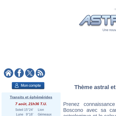
Une nouve
Thème astral et
Transits et éphémérides
Prenez connaissance
7 août, 21h36 T.U.
Boscono avec sa cart
Soleil
15°24'
Lion
Lune
9°16'
Gémeaux
astrologique et le calc