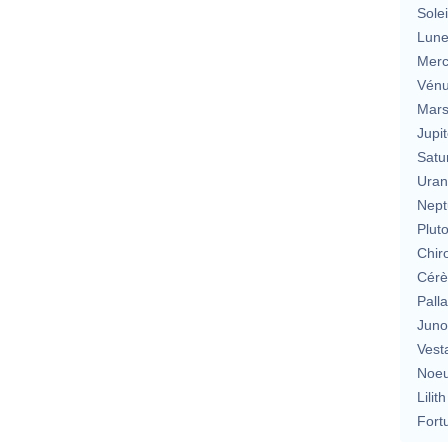
Solei
Lun
Merc
Vén
Mar
Jupit
Satu
Uran
Nept
Plut
Chir
Cérè
Pall
Jun
Vest
Noeu
Lilith
Fort